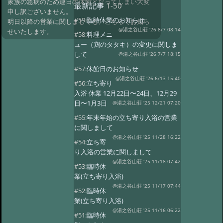
家族の急病のため連日の休館となってしまい大変
最新記事
1-50
申し訳ございません。
#59:
臨時休業のお知らせ
明日以降の営業に関しましても、こちらでお知ら
@湯之谷山荘 '26 8/7 08:14
せいたします。
#58:
料理メニ
ュー（鶏のタタキ）の変更に関しま
して
@湯之谷山荘 '26 7/7 18:15
#57:
休館日のお知らせ
@湯之谷山荘 '26 6/13 15:40
#56:
立ち寄り
入浴 休業 12月22日〜24日、12月29
日〜1月3日
@湯之谷山荘 '25 12/21 07:20
#55:
年末年始の立ち寄り入浴の営業
に関しまして
@湯之谷山荘 '25 11/28 16:22
#54:
立ち寄
り入浴の営業に関しまして
@湯之谷山荘 '25 11/18 07:42
#53:
臨時休
業(立ち寄り入浴)
@湯之谷山荘 '25 11/17 07:44
#52:
臨時休
業(立ち寄り入浴)
@湯之谷山荘 '25 11/16 06:22
#51:
臨時休