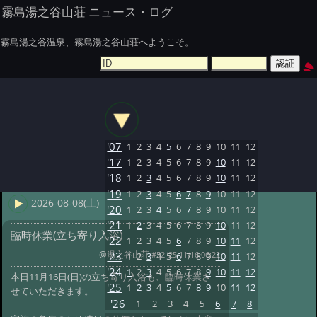
霧島湯之谷山荘 ニュース・ログ
霧島湯之谷温泉、霧島湯之谷山荘へようこそ。
'07
1
2
3
4
5
6
7
8
9
10
11
12
'17
1
2
3
4
5
6
7
8
9
10
11
12
'18
1
2
3
4
5
6
7
8
9
10
11
12
'19
1
2
3
4
5
6
7
8
9
10
11
12
2026-08-08(土)
'20
1
2
3
4
5
6
7
8
9
10
11
12
'21
1
2
3
4
5
6
7
8
9
10
11
12
臨時休業(立ち寄り入浴)
'22
1
2
3
4
5
6
7
8
9
10
11
12
@湯之谷山荘
#52 '25 11/16 06:22
'23
1
2
3
4
5
6
7
8
9
10
11
12
'24
1
2
3
4
5
6
7
8
9
10
11
12
本日11月16日(日)の立ち寄り入浴も、臨時休業さ
'25
1
2
3
4
5
6
7
8
9
10
11
12
せていただきます。
'26
1
2
3
4
5
6
7
8