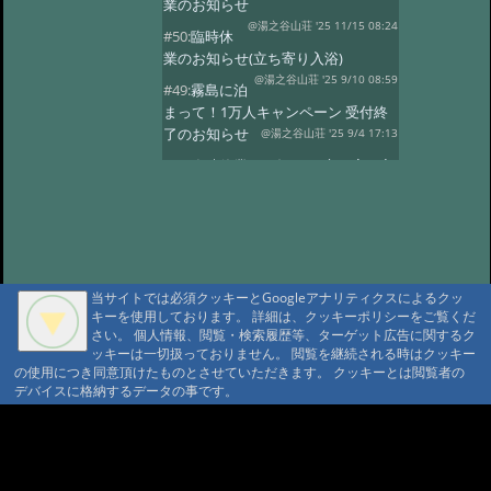
業のお知らせ
@湯之谷山荘 '25 11/15 08:24
#50:
臨時休
業のお知らせ(立ち寄り入浴)
@湯之谷山荘 '25 9/10 08:59
#49:
霧島に泊
まって！1万人キャンペーン 受付終
了のお知らせ
@湯之谷山荘 '25 9/4 17:13
#48:
臨時休業のお知らせ(立ち寄り入
浴)
@湯之谷山荘 '25 8/1 16:13
#47:
5月26日〜28日の立ち寄り入浴
はお休みします。
@湯之谷山荘 '25 5/23 18:26
#46:
2025年6
月は改修工事のため休業いたしま
当サイトでは必須クッキーとGoogleアナリティクスによるクッ
す。
キーを使用しております。 詳細は、クッキーポリシーをご覧くだ
@湯之谷山荘 '25 3/11 17:46
さい。 個人情報、閲覧・検索履歴等、ターゲット広告に関するク
#45:
休館日のお知らせ(2月25日〜28
ッキーは一切扱っておりません。 閲覧を継続される時はクッキー
日)
@湯之谷山荘 '25 2/18 06:10
の使用につき同意頂けたものとさせていただきます。 クッキーとは閲覧者の
デバイスに格納するデータの事です。
#44:
臨時休業
@湯之谷山荘 '24 12/23 07:47
#43:
12月、1
A A
月の休館日(立ち寄り入浴)
A A A MountAin TRAD
@霧島湯之谷山荘 '24 11/28 18:43
#42:
休館