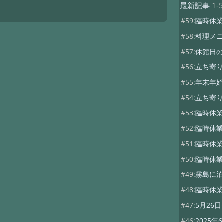
最新記事
1-
#59:
臨時休
#58:
料理メ
#57:
休館日
#56:
立ち寄り
#55:
年末年
#54:
立ち寄
#53:
臨時休業
#52:
臨時休業
#51:
臨時休
#50:
臨時休業
#49:
霧島に泊
#48:
臨時休業
#47:
5月26
#46:
2025