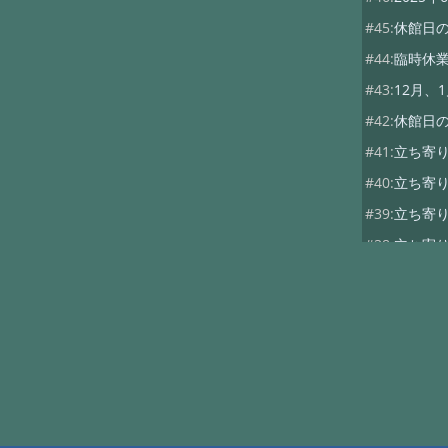
#45:
休館日の
#44:
臨時休
#43:
12月、
#42:
休館日
#41:
立ち寄
#40:
立ち寄
#39:
立ち寄
#38:
立ち寄り
#37:
立ち寄り
#35:
10月の
#34:
【重要
#33:
【重要
#32:
全国旅
#31:
4月以