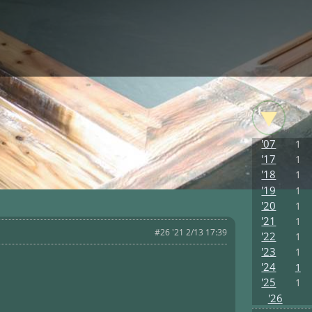
'07
1
'17
1
'18
1
'19
1
'20
1
'21
1
#26 '21 2/13 17:39
'22
1
'23
1
'24
1
'25
1
'26