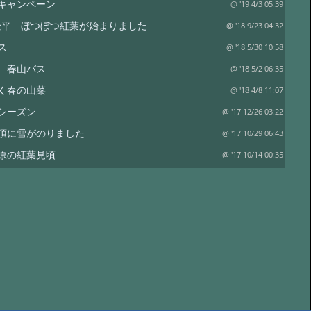
キャンペーン
@ '19 4/3 05:39
 畳平 ぼつぼつ紅葉が始まりました
@ '18 9/23 04:32
ス
@ '18 5/30 10:58
 春山バス
@ '18 5/2 06:35
く春の山菜
@ '18 4/8 11:07
シーズン
@ '17 12/26 03:22
頂に雪がのりました
@ '17 10/29 06:43
原の紅葉見頃
@ '17 10/14 00:35
0/5写す
@ '17 10/9 05:55
紅葉はこれから
@ '17 9/26 08:53
スモモの開花
@ '17 5/19 05:46
ャンペーン
@ '17 4/12 13:12
山頂は雪景色
@ '16 11/28 04:46
日
@ '16 9/13 07:14
芽吹きを見に行こう！
@ '16 4/30 01:21