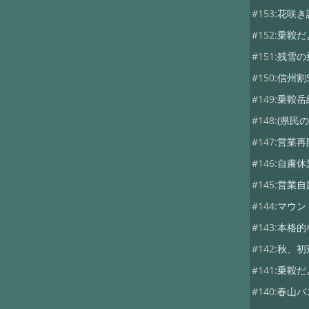
#153:
花咲き
#152:
乗鞍だ
#151:
残雪の
#150:
信州割S
#149:
乗鞍岳
#148:
(県民の
#147:
営業再
#146:
自粛休
#145:
営業自
#144:
マウン
#143:
本格的
#142:
秋、初
#141:
乗鞍だ
#140:
春山バ