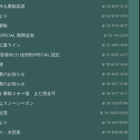
誇る乗鞍高原
@ '23 4/23 12:10
より
@ '22 9/18 13:55
乗鞍
@ '22 7/14 18:37
PECIAL 期間追加
@ '22 1/4 12:29
紅葉ライン
@ '21 10/9 14:02
皆様向け) 信州割SPECIAL 認定
@ '21 6/22 12:17
開
@ '20 6/16 14:42
業のお知らせ
@ '20 4/23 16:29
粛のお知らせ
@ '20 4/21 15:46
ト乗鞍スキー場 まだ滑走可
@ '20 3/17 14:11
なスノーシーズン
@ '20 1/29 07:04
冠雪
@ '19 10/25 03:39
より
@ '19 10/7 00:50
ス・水芭蕉
@ '19 4/20 06:30