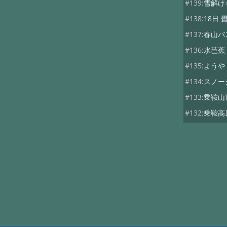
#139:
雪解け
#138:
18日
#137:
春山バ
#136:
水芭蕉
#135:
ようや
#134:
スノー
#133:
乗鞍山
#132:
乗鞍高
#131:
紅葉 1
#130:
高原の
#129:
山桜・
#128:
春のキ
#127:
乗鞍岳
#126:
敬老の
#125:
乗鞍の