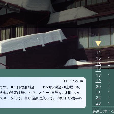
'14
1
'15
1
'16
1
'17
1
'18
1
'19
1
'14 1/16 22:48
'20
1
。 ■平日宿泊料金 9150円(税込) ■土曜・祝
'21
1
パック料金の設定は無いので、スキー1日券をご利用の方
'22
1
 スキーをして、白い温泉に入って、 おいしい食事を
'23
1
最新記事
1-