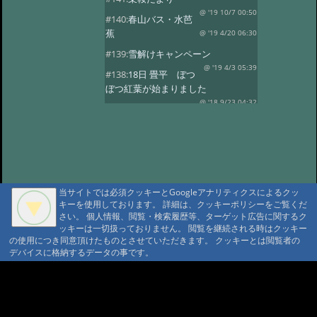
@ '19 10/7 00:50
#140:
春山バス・水芭
蕉
@ '19 4/20 06:30
#139:
雪解けキャンペーン
@ '19 4/3 05:39
#138:
18日 畳平 ぼつ
ぼつ紅葉が始まりました
@ '18 9/23 04:32
#137:
春山バス
@ '18 5/30 10:58
#136:
水芭蕉 春山バ
ス
@ '18 5/2 06:35
#135:
ようやく春の山菜
@ '18 4/8 11:07
#134:
スノーシーズン
@ '17 12/26 03:22
当サイトでは必須クッキーとGoogleアナリティクスによるクッ
キーを使用しております。 詳細は、クッキーポリシーをご覧くだ
#133:
乗鞍山頂に雪がのりました
さい。 個人情報、閲覧・検索履歴等、ターゲット広告に関するク
@ '17 10/29 06:43
#132:
乗鞍高原の紅葉
ッキーは一切扱っておりません。 閲覧を継続される時はクッキー
見頃
の使用につき同意頂けたものとさせていただきます。 クッキーとは閲覧者の
@ '17 10/14 00:35
デバイスに格納するデータの事です。
#131:
紅葉 10/5写す
@ '17 10/9 05:55
#130:
高原の紅葉はこれから
A A
A A A MountAin TRAD
@ '17 9/26 08:53
#129:
山桜・スモモの
開花
@ '17 5/19 05:46