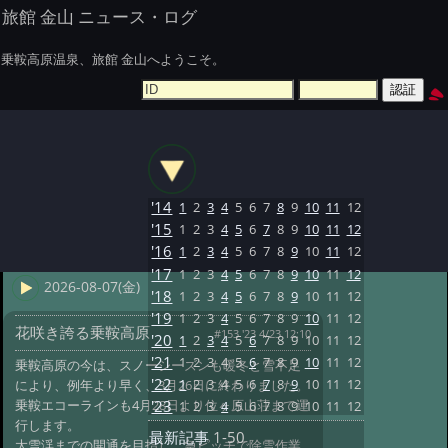
旅館 金山 ニュース・ログ
乗鞍高原温泉、旅館 金山へようこそ。
'14
1
2
3
4
5
6
7
8
9
10
11
12
'15
1
2
3
4
5
6
7
8
9
10
11
12
'16
1
2
3
4
5
6
7
8
9
10
11
12
'17
1
2
3
4
5
6
7
8
9
10
11
12
2026-08-07(金)
'18
1
2
3
4
5
6
7
8
9
10
11
12
'19
1
2
3
4
5
6
7
8
9
10
11
12
花咲き誇る乗鞍高原
#153 '23 4/23 12:10
'20
1
2
3
4
5
6
7
8
9
10
11
12
'21
1
2
3
4
5
6
7
8
9
10
11
12
乗鞍高原の今は、スノーシーズンも暖冬と雪不足
'22
1
2
3
4
5
6
7
8
9
10
11
12
により、例年より早く、3月26日に終わりました。
乗鞍エコーラインも4月28日より位ヶ原山荘まで運
'23
1
2
3
4
5
6
7
8
9
10
11
12
行します。
最新記事
1-50
大雪渓までの開通を目指し、急ピッチで除雪作業