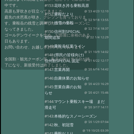
中です。
#153:
花咲き誇る乗鞍高原
高原も芽吹きが目立ってきました。
@ '23 4/23 12:10
#152:
乗鞍だより
庭先の水芭蕉が咲き、クレソンも育っておりま
@ '22 9/18 13:55
#151:
残雪の乗鞍
す。乗鞍岳の残雪と調和したグリーンシーズンに
なってきました。
@ '22 7/14 18:37
#150:
信州割SPECIAL
ゴールデンウイークを含め、お部屋に余裕のある
期間追加
@ '22 1/4 12:29
日もあります。
#149:
乗鞍岳紅葉ライン
お問い合わせ、お越しをお待ちしております。
@ '21 10/9 14:02
#148:
(県民の皆様向け)
全国割・観光クーポン等、私共の割り当て分が終
信州割SPECIAL 認定
@ '21 6/22 12:17
了になり、新規受付は終了しました。
#147:
営業再開
@ '20 6/16 14:42
#146:
自粛休業のお知らせ
@ '20 4/23 16:29
#145:
営業自粛のお知
らせ
@ '20 4/21 15:46
#144:
マウント乗鞍スキー場 まだ
滑走可
@ '20 3/17 14:11
#143:
本格的なスノーシーズン
@ '20 1/29 07:04
#142:
秋、初冠雪
@ '19 10/25 03:39
#141:
乗鞍だより