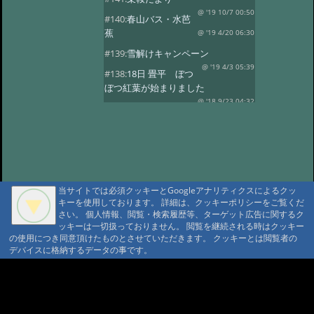
@ '19 10/7 00:50
#140:
春山バス・水芭
蕉
@ '19 4/20 06:30
#139:
雪解けキャンペーン
@ '19 4/3 05:39
#138:
18日 畳平 ぼつ
ぼつ紅葉が始まりました
@ '18 9/23 04:32
#137:
春山バス
@ '18 5/30 10:58
#136:
水芭蕉 春山バ
ス
@ '18 5/2 06:35
#135:
ようやく春の山菜
@ '18 4/8 11:07
#134:
スノーシーズン
@ '17 12/26 03:22
当サイトでは必須クッキーとGoogleアナリティクスによるクッ
キーを使用しております。 詳細は、クッキーポリシーをご覧くだ
#133:
乗鞍山頂に雪がのりました
さい。 個人情報、閲覧・検索履歴等、ターゲット広告に関するク
@ '17 10/29 06:43
#132:
乗鞍高原の紅葉
ッキーは一切扱っておりません。 閲覧を継続される時はクッキー
見頃
の使用につき同意頂けたものとさせていただきます。 クッキーとは閲覧者の
@ '17 10/14 00:35
デバイスに格納するデータの事です。
#131:
紅葉 10/5写す
@ '17 10/9 05:55
#130:
高原の紅葉はこれから
A A
A A A MountAin TRAD
@ '17 9/26 08:53
#129:
山桜・スモモの
開花
@ '17 5/19 05:46