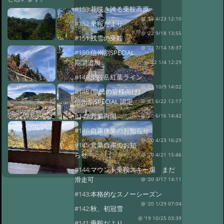
#153:
花咲き誇る乗鞍高原
@ '23 4/23 12:10
#152:
乗鞍だより
@ '22 9/18 13:55
#151:
残雪の乗鞍
@ '22 7/14 18:37
#150:
信州割SPECIAL
期間追加
@ '22 1/4 12:29
#149:
乗鞍岳紅葉ライン
@ '21 10/9 14:02
#148:
(県民の皆様向け)
信州割SPECIAL 認定
@ '21 6/22 12:17
#147:
営業再開
@ '20 6/16 14:42
#146:
自粛休業のお知らせ
@ '20 4/23 16:29
#145:
営業自粛のお知
らせ
@ '20 4/21 15:46
#144:
マウント乗鞍スキー場 まだ
滑走可
@ '20 3/17 14:11
#143:
本格的なスノーシーズン
@ '20 1/29 07:04
#142:
秋、初冠雪
@ '19 10/25 03:39
#141:
乗鞍だより