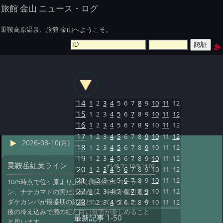
旅館 金山 ニュース・ログ
乗鞍高原温泉、旅館 金山へようこそ。
'14
1
2
3
4
5
6
7
8
9
10
11
12
'15
1
2
3
4
5
6
7
8
9
10
11
12
'16
1
2
3
4
5
6
7
8
9
10
11
12
'17
1
2
3
4
5
6
7
8
9
10
11
12
2026-08-10(月)
'18
1
2
3
4
5
6
7
8
9
10
11
12
'19
1
2
3
4
5
6
7
8
9
10
11
12
乗鞍岳紅葉ライン
#149 '21 10/9 14:02
'20
1
2
3
4
5
6
7
8
9
10
11
12
'21
1
2
3
4
5
6
7
8
9
10
11
12
10/5時点で位ヶ原より上部は晩秋のエコーライ
'22
1
2
3
4
5
6
7
8
9
10
11
12
ン、ナナカマドの実だけが赤く、冷泉小屋付近は
ダケカンバが最盛期の紅葉となっていました。今
'23
1
2
3
4
5
6
7
8
9
10
11
12
後の冷え込みで麓の紅と白い冠雪が楽しめること
最新記事
1-50
と思います。