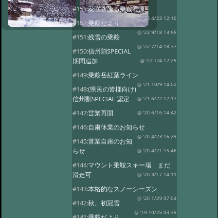
#153:
花咲き誇る乗鞍高原
@ '23 4/23 12:10
#152:
乗鞍だより
@ '22 9/18 13:55
#151:
残雪の乗鞍
@ '22 7/14 18:37
#150:
信州割SPECIAL
期間追加
@ '22 1/4 12:29
#149:
乗鞍岳紅葉ライン
@ '21 10/9 14:02
#148:
(県民の皆様向け)
信州割SPECIAL 認定
@ '21 6/22 12:17
#147:
営業再開
@ '20 6/16 14:42
#146:
自粛休業のお知らせ
@ '20 4/23 16:29
#145:
営業自粛のお知
らせ
@ '20 4/21 15:46
#144:
マウント乗鞍スキー場 まだ
滑走可
@ '20 3/17 14:11
#143:
本格的なスノーシーズン
@ '20 1/29 07:04
#142:
秋、初冠雪
@ '19 10/25 03:39
#141:
乗鞍だより