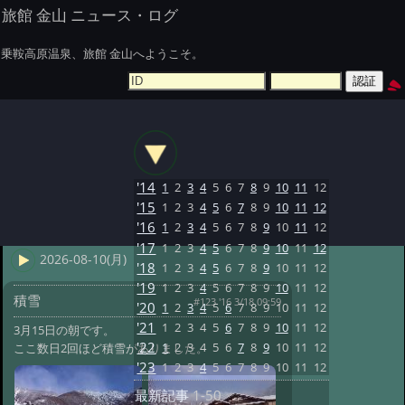
旅館 金山 ニュース・ログ
乗鞍高原温泉、旅館 金山へようこそ。
'14
1
2
3
4
5
6
7
8
9
10
11
12
'15
1
2
3
4
5
6
7
8
9
10
11
12
'16
1
2
3
4
5
6
7
8
9
10
11
12
'17
1
2
3
4
5
6
7
8
9
10
11
12
2026-08-10(月)
'18
1
2
3
4
5
6
7
8
9
10
11
12
'19
1
2
3
4
5
6
7
8
9
10
11
12
積雪
#123 '16 3/18 09:59
'20
1
2
3
4
5
6
7
8
9
10
11
12
'21
1
2
3
4
5
6
7
8
9
10
11
12
3月15日の朝です。
'22
1
2
3
4
5
6
7
8
9
10
11
12
ここ数日2回ほど積雪がありました。
'23
1
2
3
4
5
6
7
8
9
10
11
12
最新記事
1-50