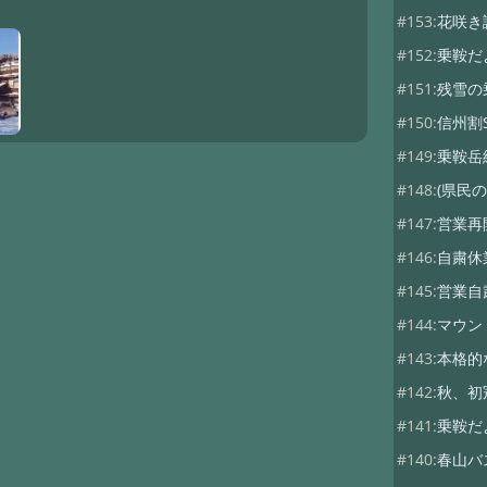
#153:
花咲き
#152:
乗鞍だ
#151:
残雪の
#150:
信州割S
#149:
乗鞍岳
#148:
(県民の
#147:
営業再
#146:
自粛休
#145:
営業自
#144:
マウン
#143:
本格的
#142:
秋、初
#141:
乗鞍だ
#140:
春山バ