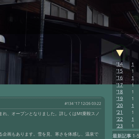
'14
1
'15
1
'16
1
'17
1
'18
1
'19
1
#134 '17 12/26 03:22
'20
1
'21
1
まれ、オープンとなりました。詳しくはMt乗鞍スノ
'22
1
'23
1
る企画もあります。雪を見、寒さを体感し、温泉で
最新記事
1-