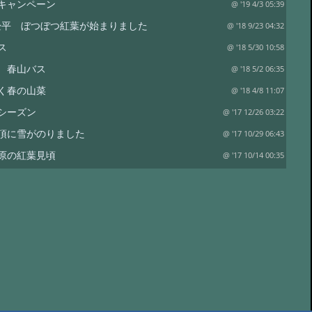
キャンペーン
@ '19 4/3 05:39
 畳平 ぼつぼつ紅葉が始まりました
@ '18 9/23 04:32
ス
@ '18 5/30 10:58
 春山バス
@ '18 5/2 06:35
く春の山菜
@ '18 4/8 11:07
シーズン
@ '17 12/26 03:22
頂に雪がのりました
@ '17 10/29 06:43
原の紅葉見頃
@ '17 10/14 00:35
0/5写す
@ '17 10/9 05:55
紅葉はこれから
@ '17 9/26 08:53
スモモの開花
@ '17 5/19 05:46
ャンペーン
@ '17 4/12 13:12
山頂は雪景色
@ '16 11/28 04:46
日
@ '16 9/13 07:14
芽吹きを見に行こう！
@ '16 4/30 01:21