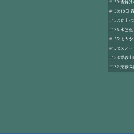
#139:
雪解け
#138:
18日
#137:
春山バ
#136:
水芭蕉
#135:
ようや
#134:
スノー
#133:
乗鞍山
#132:
乗鞍高
#131:
紅葉 1
#130:
高原の
#129:
山桜・
#128:
春のキ
#127:
乗鞍岳
#126:
敬老の
#125:
乗鞍の