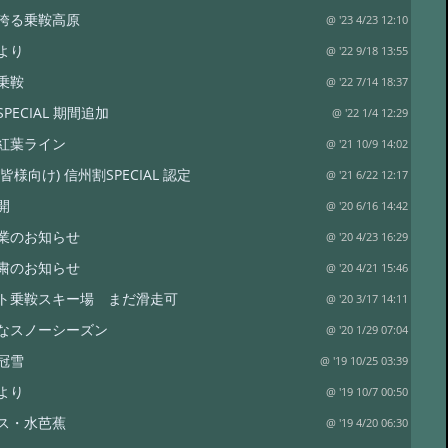
誇る乗鞍高原
@ '23 4/23 12:10
より
@ '22 9/18 13:55
乗鞍
@ '22 7/14 18:37
PECIAL 期間追加
@ '22 1/4 12:29
紅葉ライン
@ '21 10/9 14:02
皆様向け) 信州割SPECIAL 認定
@ '21 6/22 12:17
開
@ '20 6/16 14:42
業のお知らせ
@ '20 4/23 16:29
粛のお知らせ
@ '20 4/21 15:46
ト乗鞍スキー場 まだ滑走可
@ '20 3/17 14:11
なスノーシーズン
@ '20 1/29 07:04
冠雪
@ '19 10/25 03:39
より
@ '19 10/7 00:50
ス・水芭蕉
@ '19 4/20 06:30