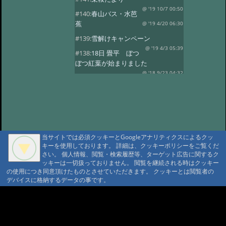
@ '19 10/7 00:50
#140:
春山バス・水芭
蕉
@ '19 4/20 06:30
#139:
雪解けキャンペーン
@ '19 4/3 05:39
#138:
18日 畳平 ぼつ
ぼつ紅葉が始まりました
@ '18 9/23 04:32
#137:
春山バス
@ '18 5/30 10:58
#136:
水芭蕉 春山バ
ス
@ '18 5/2 06:35
#135:
ようやく春の山菜
@ '18 4/8 11:07
#134:
スノーシーズン
@ '17 12/26 03:22
当サイトでは必須クッキーとGoogleアナリティクスによるクッ
キーを使用しております。 詳細は、クッキーポリシーをご覧くだ
#133:
乗鞍山頂に雪がのりました
さい。 個人情報、閲覧・検索履歴等、ターゲット広告に関するク
@ '17 10/29 06:43
#132:
乗鞍高原の紅葉
ッキーは一切扱っておりません。 閲覧を継続される時はクッキー
見頃
の使用につき同意頂けたものとさせていただきます。 クッキーとは閲覧者の
@ '17 10/14 00:35
デバイスに格納するデータの事です。
#131:
紅葉 10/5写す
@ '17 10/9 05:55
#130:
高原の紅葉はこれから
A A
A A A MountAin TRAD
@ '17 9/26 08:53
#129:
山桜・スモモの
開花
@ '17 5/19 05:46