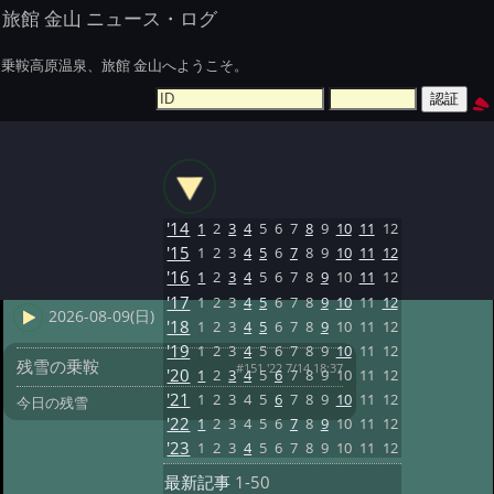
旅館 金山 ニュース・ログ
乗鞍高原温泉、旅館 金山へようこそ。
'14
1
2
3
4
5
6
7
8
9
10
11
12
'15
1
2
3
4
5
6
7
8
9
10
11
12
'16
1
2
3
4
5
6
7
8
9
10
11
12
'17
1
2
3
4
5
6
7
8
9
10
11
12
2026-08-09(日)
'18
1
2
3
4
5
6
7
8
9
10
11
12
'19
1
2
3
4
5
6
7
8
9
10
11
12
残雪の乗鞍
#151 '22 7/14 18:37
'20
1
2
3
4
5
6
7
8
9
10
11
12
'21
1
2
3
4
5
6
7
8
9
10
11
12
今日の残雪
'22
1
2
3
4
5
6
7
8
9
10
11
12
'23
1
2
3
4
5
6
7
8
9
10
11
12
最新記事
1-50