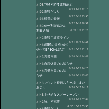
#153:
花咲き誇る乗鞍高原
@ '23 4/23 12:10
#152:
乗鞍だより
@ '22 9/18 13:55
#151:
残雪の乗鞍
@ '22 7/14 18:37
#150:
信州割SPECIAL
期間追加
@ '22 1/4 12:29
#149:
乗鞍岳紅葉ライン
@ '21 10/9 14:02
#148:
(県民の皆様向け)
信州割SPECIAL 認定
@ '21 6/22 12:17
#147:
営業再開
@ '20 6/16 14:42
#146:
自粛休業のお知らせ
@ '20 4/23 16:29
#145:
営業自粛のお知
らせ
@ '20 4/21 15:46
#144:
マウント乗鞍スキー場 まだ
滑走可
@ '20 3/17 14:11
#143:
本格的なスノーシーズン
@ '20 1/29 07:04
#142:
秋、初冠雪
@ '19 10/25 03:39
#141:
乗鞍だより