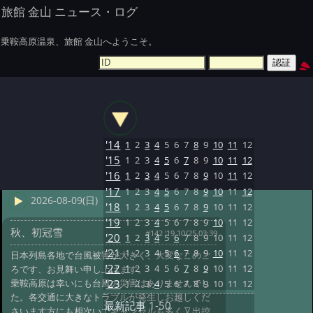
旅館 金山 ニュース・ログ
乗鞍高原温泉、旅館 金山へようこそ。
'14
1
2
3
4
5
6
7
8
9
10
11
12
'15
1
2
3
4
5
6
7
8
9
10
11
12
'16
1
2
3
4
5
6
7
8
9
10
11
12
'17
1
2
3
4
5
6
7
8
9
10
11
12
2026-08-09(日)
'18
1
2
3
4
5
6
7
8
9
10
11
12
'19
1
2
3
4
5
6
7
8
9
10
11
12
秋、初冠雪
#142 '19 10/25 03:39
'20
1
2
3
4
5
6
7
8
9
10
11
12
'21
1
2
3
4
5
6
7
8
9
10
11
12
日本列島各地で台風被害が大きく、大変なこのご
'22
1
2
3
4
5
6
7
8
9
10
11
12
ろです、お見舞い申し上げます。
乗鞍高原は幸いにも台風の災害はありませんでし
'23
1
2
3
4
5
6
7
8
9
10
11
12
た。各交通に大きなトラブルが発生しお越しくだ
最新記事
1-50
さいます方にも相次いでキャンセルも多く又出控