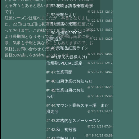
える方々もあると思います、例年より静かな高原
#153:
花咲き誇る乗鞍高原
です。
@ '23 4/23 12:10
#152:
乗鞍だより
紅葉シーズンは遅れましたが、本番となりまし
@ '22 9/18 13:55
#151:
残雪の乗鞍
た。22日には山頂に初冠雪があり、三段紅葉とな
っております。この様ですと紅葉シーズンは例年
@ '22 7/14 18:37
#150:
信州割SPECIAL
より長期間となりそうです。長野県は南北に長い
期間追加
@ '22 1/4 12:29
県、気象も予報と異なることもありますので、お
#149:
乗鞍岳紅葉ライン
気軽にお問い合わせください。
@ '21 10/9 14:02
皆様のお越しをお待ちしております。
#148:
(県民の皆様向け)
信州割SPECIAL 認定
@ '21 6/22 12:17
#147:
営業再開
@ '20 6/16 14:42
#146:
自粛休業のお知らせ
@ '20 4/23 16:29
#145:
営業自粛のお知
らせ
@ '20 4/21 15:46
#144:
マウント乗鞍スキー場 まだ
滑走可
@ '20 3/17 14:11
#143:
本格的なスノーシーズン
@ '20 1/29 07:04
#142:
秋、初冠雪
@ '19 10/25 03:39
#141:
乗鞍だより