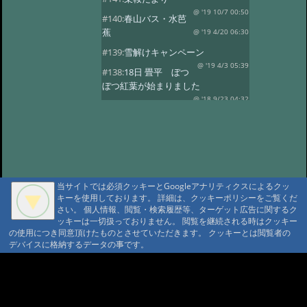
@ '19 10/7 00:50
#140:
春山バス・水芭
蕉
@ '19 4/20 06:30
#139:
雪解けキャンペーン
@ '19 4/3 05:39
#138:
18日 畳平 ぼつ
ぼつ紅葉が始まりました
@ '18 9/23 04:32
#137:
春山バス
@ '18 5/30 10:58
#136:
水芭蕉 春山バ
ス
@ '18 5/2 06:35
#135:
ようやく春の山菜
@ '18 4/8 11:07
#134:
スノーシーズン
@ '17 12/26 03:22
当サイトでは必須クッキーとGoogleアナリティクスによるクッ
キーを使用しております。 詳細は、クッキーポリシーをご覧くだ
#133:
乗鞍山頂に雪がのりました
さい。 個人情報、閲覧・検索履歴等、ターゲット広告に関するク
@ '17 10/29 06:43
#132:
乗鞍高原の紅葉
ッキーは一切扱っておりません。 閲覧を継続される時はクッキー
見頃
の使用につき同意頂けたものとさせていただきます。 クッキーとは閲覧者の
@ '17 10/14 00:35
デバイスに格納するデータの事です。
#131:
紅葉 10/5写す
@ '17 10/9 05:55
#130:
高原の紅葉はこれから
A A
A A A MountAin TRAD
@ '17 9/26 08:53
#129:
山桜・スモモの
開花
@ '17 5/19 05:46