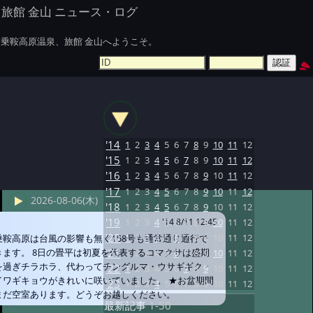
旅館 金山 ニュース・ログ
乗鞍高原温泉、旅館 金山へようこそ。
'14
1
2
3
4
5
6
7
8
9
10
11
12
'15
1
2
3
4
5
6
7
8
9
10
11
12
'16
1
2
3
4
5
6
7
8
9
10
11
12
'17
1
2
3
4
5
6
7
8
9
10
11
12
2026-08-06(木)
'18
1
2
3
4
5
6
7
8
9
10
11
12
'19
1
2
3
4
5
6
7
8
9
10
11
12
'14 8/11 12:45
'20
1
2
3
4
5
6
7
8
9
10
11
12
乗鞍高原は台風の影響も無く158号も通常通り通行で
きます。 8日の畳平は初夏を代表するコマクサは盛期
'21
1
2
3
4
5
6
7
8
9
10
11
12
を過ぎチラホラ、代わってチングルマ・ウサギギク・
'22
1
2
3
4
5
6
7
8
9
10
11
12
イワギキョウがきれいに咲いていました。 ★お盆期間
'23
1
2
3
4
5
6
7
8
9
10
11
12
まだ空室あります。どうぞお越しください。
最新記事
1-50