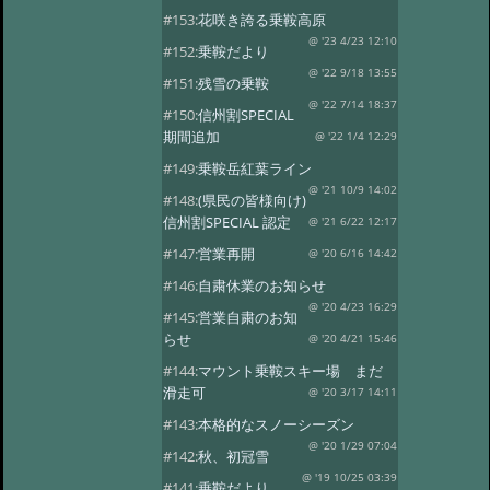
#153:
花咲き誇る乗鞍高原
@ '23 4/23 12:10
#152:
乗鞍だより
@ '22 9/18 13:55
#151:
残雪の乗鞍
@ '22 7/14 18:37
#150:
信州割SPECIAL
期間追加
@ '22 1/4 12:29
#149:
乗鞍岳紅葉ライン
@ '21 10/9 14:02
#148:
(県民の皆様向け)
信州割SPECIAL 認定
@ '21 6/22 12:17
#147:
営業再開
@ '20 6/16 14:42
#146:
自粛休業のお知らせ
@ '20 4/23 16:29
#145:
営業自粛のお知
らせ
@ '20 4/21 15:46
#144:
マウント乗鞍スキー場 まだ
滑走可
@ '20 3/17 14:11
#143:
本格的なスノーシーズン
@ '20 1/29 07:04
#142:
秋、初冠雪
@ '19 10/25 03:39
#141:
乗鞍だより