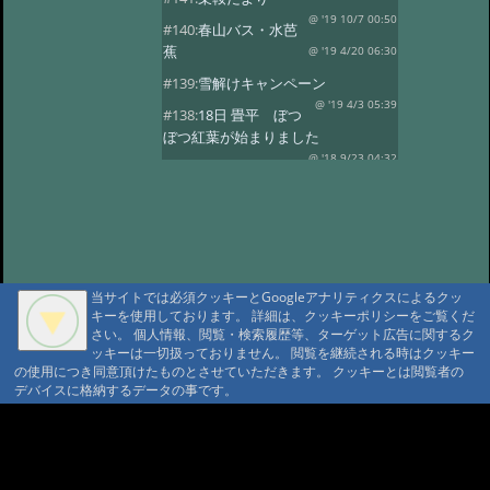
@ '19 10/7 00:50
#140:
春山バス・水芭
蕉
@ '19 4/20 06:30
#139:
雪解けキャンペーン
@ '19 4/3 05:39
#138:
18日 畳平 ぼつ
ぼつ紅葉が始まりました
@ '18 9/23 04:32
#137:
春山バス
@ '18 5/30 10:58
#136:
水芭蕉 春山バ
ス
@ '18 5/2 06:35
#135:
ようやく春の山菜
@ '18 4/8 11:07
#134:
スノーシーズン
@ '17 12/26 03:22
当サイトでは必須クッキーとGoogleアナリティクスによるクッ
キーを使用しております。 詳細は、クッキーポリシーをご覧くだ
#133:
乗鞍山頂に雪がのりました
さい。 個人情報、閲覧・検索履歴等、ターゲット広告に関するク
@ '17 10/29 06:43
#132:
乗鞍高原の紅葉
ッキーは一切扱っておりません。 閲覧を継続される時はクッキー
見頃
の使用につき同意頂けたものとさせていただきます。 クッキーとは閲覧者の
@ '17 10/14 00:35
デバイスに格納するデータの事です。
#131:
紅葉 10/5写す
@ '17 10/9 05:55
#130:
高原の紅葉はこれから
A A
A A A MountAin TRAD
@ '17 9/26 08:53
#129:
山桜・スモモの
開花
@ '17 5/19 05:46