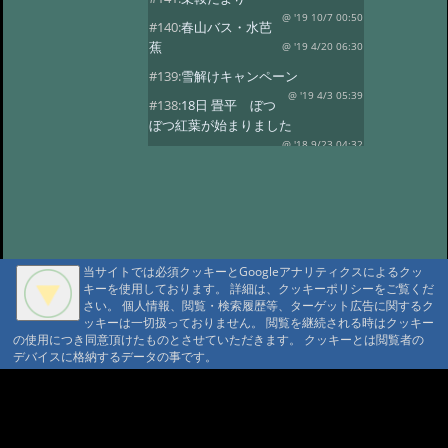
@ '19 10/7 00:50
#140:
春山バス・水芭
蕉
@ '19 4/20 06:30
#139:
雪解けキャンペーン
@ '19 4/3 05:39
#138:
18日 畳平 ぼつ
ぼつ紅葉が始まりました
@ '18 9/23 04:32
#137:
春山バス
@ '18 5/30 10:58
#136:
水芭蕉 春山バ
ス
@ '18 5/2 06:35
#135:
ようやく春の山菜
@ '18 4/8 11:07
#134:
スノーシーズン
@ '17 12/26 03:22
当サイトでは必須クッキーとGoogleアナリティクスによるクッ
キーを使用しております。 詳細は、クッキーポリシーをご覧くだ
#133:
乗鞍山頂に雪がのりました
さい。 個人情報、閲覧・検索履歴等、ターゲット広告に関するク
@ '17 10/29 06:43
#132:
乗鞍高原の紅葉
ッキーは一切扱っておりません。 閲覧を継続される時はクッキー
見頃
の使用につき同意頂けたものとさせていただきます。 クッキーとは閲覧者の
@ '17 10/14 00:35
デバイスに格納するデータの事です。
#131:
紅葉 10/5写す
@ '17 10/9 05:55
#130:
高原の紅葉はこれから
A A
A A A MountAin TRAD
@ '17 9/26 08:53
#129:
山桜・スモモの
開花
@ '17 5/19 05:46