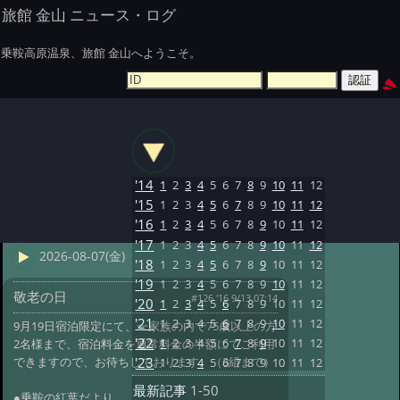
旅館 金山 ニュース・ログ
乗鞍高原温泉、旅館 金山へようこそ。
'14
1
2
3
4
5
6
7
8
9
10
11
12
'15
1
2
3
4
5
6
7
8
9
10
11
12
'16
1
2
3
4
5
6
7
8
9
10
11
12
'17
1
2
3
4
5
6
7
8
9
10
11
12
2026-08-07(金)
'18
1
2
3
4
5
6
7
8
9
10
11
12
'19
1
2
3
4
5
6
7
8
9
10
11
12
敬老の日
#126 '16 9/13 07:14
'20
1
2
3
4
5
6
7
8
9
10
11
12
'21
1
2
3
4
5
6
7
8
9
10
11
12
9月19日宿泊限定にて、一家族の内で75歳以上の方
'22
1
2
3
4
5
6
7
8
9
10
11
12
2名様まで、宿泊料金を通常料金の半額にてご利用
できますので、お待ちしております。（3組まで）
'23
1
2
3
4
5
6
7
8
9
10
11
12
最新記事
1-50
●乗鞍の紅葉だより