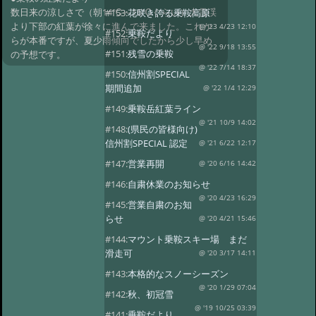
数日来の涼しさで（朝14℃～16℃ぐらい）大雪渓
#153:
花咲き誇る乗鞍高原
より下部の紅葉が徐々に進んで来ました。これか
@ '23 4/23 12:10
#152:
乗鞍だより
らが本番ですが、夏少雨傾向でしたから少し早め
@ '22 9/18 13:55
#151:
残雪の乗鞍
の予想です。
@ '22 7/14 18:37
#150:
信州割SPECIAL
期間追加
@ '22 1/4 12:29
#149:
乗鞍岳紅葉ライン
@ '21 10/9 14:02
#148:
(県民の皆様向け)
信州割SPECIAL 認定
@ '21 6/22 12:17
#147:
営業再開
@ '20 6/16 14:42
#146:
自粛休業のお知らせ
@ '20 4/23 16:29
#145:
営業自粛のお知
らせ
@ '20 4/21 15:46
#144:
マウント乗鞍スキー場 まだ
滑走可
@ '20 3/17 14:11
#143:
本格的なスノーシーズン
@ '20 1/29 07:04
#142:
秋、初冠雪
@ '19 10/25 03:39
#141:
乗鞍だより