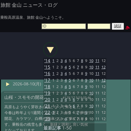
旅館 金山 ニュース・ログ
乗鞍高原温泉、旅館 金山へようこそ。
'14
1
2
3
4
5
6
7
8
9
10
11
12
'15
1
2
3
4
5
6
7
8
9
10
11
12
'16
1
2
3
4
5
6
7
8
9
10
11
12
'17
1
2
3
4
5
6
7
8
9
10
11
12
2026-08-10(月)
'18
1
2
3
4
5
6
7
8
9
10
11
12
'19
1
2
3
4
5
6
7
8
9
10
11
12
山桜・スモモの開花
#129 '17 5/19 05:46
'20
1
2
3
4
5
6
7
8
9
10
11
12
'21
1
2
3
4
5
6
7
8
9
10
11
12
高原もようやく芽吹きの頃となって来ました。
'22
1
2
3
4
5
6
7
8
9
10
11
12
今春は昨年より1週間ぐらい遅く、山桜・スモモの
開花、カラマツ、白樺が新緑となって来ておりま
'23
1
2
3
4
5
6
7
8
9
10
11
12
す。乗鞍岳の残雪も多く、新緑と調和し良い気候
最新記事
1-50
となっております。