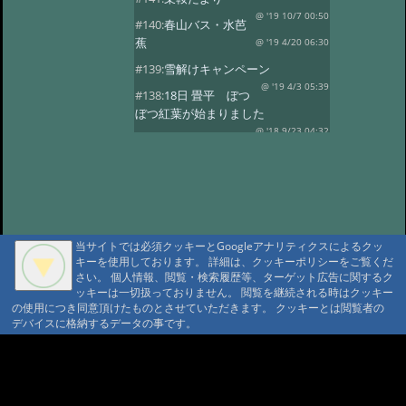
@ '19 10/7 00:50
#140:
春山バス・水芭
蕉
@ '19 4/20 06:30
#139:
雪解けキャンペーン
@ '19 4/3 05:39
#138:
18日 畳平 ぼつ
ぼつ紅葉が始まりました
@ '18 9/23 04:32
#137:
春山バス
@ '18 5/30 10:58
#136:
水芭蕉 春山バ
ス
@ '18 5/2 06:35
#135:
ようやく春の山菜
@ '18 4/8 11:07
#134:
スノーシーズン
@ '17 12/26 03:22
当サイトでは必須クッキーとGoogleアナリティクスによるクッ
キーを使用しております。 詳細は、クッキーポリシーをご覧くだ
#133:
乗鞍山頂に雪がのりました
さい。 個人情報、閲覧・検索履歴等、ターゲット広告に関するク
@ '17 10/29 06:43
#132:
乗鞍高原の紅葉
ッキーは一切扱っておりません。 閲覧を継続される時はクッキー
見頃
の使用につき同意頂けたものとさせていただきます。 クッキーとは閲覧者の
@ '17 10/14 00:35
デバイスに格納するデータの事です。
#131:
紅葉 10/5写す
@ '17 10/9 05:55
#130:
高原の紅葉はこれから
A A
A A A MountAin TRAD
@ '17 9/26 08:53
#129:
山桜・スモモの
開花
@ '17 5/19 05:46