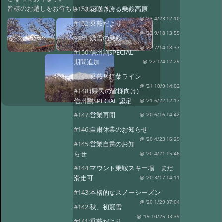
皆様のお越しをお待ちしております。
#153:
花咲き誇る乗鞍高原
@ '23 4/23 12:10
#152:
乗鞍だより
@ '22 9/18 13:55
#151:
残雪の乗鞍
@ '22 7/14 18:37
#150:
信州割SPECIAL
期間追加
@ '22 1/4 12:29
#149:
乗鞍岳紅葉ライン
@ '21 10/9 14:02
#148:
(県民の皆様向け)
信州割SPECIAL 認定
@ '21 6/22 12:17
#147:
営業再開
@ '20 6/16 14:42
#146:
自粛休業のお知らせ
@ '20 4/23 16:29
#145:
営業自粛のお知
らせ
@ '20 4/21 15:46
#144:
マウント乗鞍スキー場 まだ
滑走可
@ '20 3/17 14:11
#143:
本格的なスノーシーズン
@ '20 1/29 07:04
#142:
秋、初冠雪
@ '19 10/25 03:39
#141:
乗鞍だより