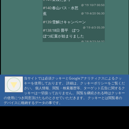
@ '19 10/7 00:50
#140:
春山バス・水芭
蕉
@ '19 4/20 06:30
#139:
雪解けキャンペーン
@ '19 4/3 05:39
#138:
18日 畳平 ぼつ
ぼつ紅葉が始まりました
@ '18 9/23 04:32
#137:
春山バス
@ '18 5/30 10:58
#136:
水芭蕉 春山バ
ス
@ '18 5/2 06:35
#135:
ようやく春の山菜
@ '18 4/8 11:07
#134:
スノーシーズン
@ '17 12/26 03:22
当サイトでは必須クッキーとGoogleアナリティクスによるクッ
キーを使用しております。 詳細は、クッキーポリシーをご覧くだ
#133:
乗鞍山頂に雪がのりました
さい。 個人情報、閲覧・検索履歴等、ターゲット広告に関するク
@ '17 10/29 06:43
#132:
乗鞍高原の紅葉
ッキーは一切扱っておりません。 閲覧を継続される時はクッキー
見頃
の使用につき同意頂けたものとさせていただきます。 クッキーとは閲覧者の
@ '17 10/14 00:35
デバイスに格納するデータの事です。
#131:
紅葉 10/5写す
@ '17 10/9 05:55
#130:
高原の紅葉はこれから
A A
A A A MountAin TRAD
@ '17 9/26 08:53
#129:
山桜・スモモの
開花
@ '17 5/19 05:46