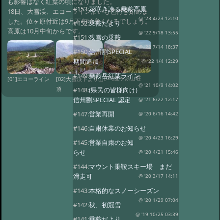
も影響はなく紅葉の頃になりました。
#153:
花咲き誇る乗鞍高原
18日、大雪渓、エコーライン沿いも色付き始めま
@ '23 4/23 12:10
した。位ヶ原付近は9月下旬頃良くなるでしょう。
#152:
乗鞍だより
高原は10月中旬からです。
@ '22 9/18 13:55
#151:
残雪の乗鞍
@ '22 7/14 18:37
#150:
信州割SPECIAL
期間追加
@ '22 1/4 12:29
#149:
乗鞍岳紅葉ライン
[03]位ヶ原山荘
[01]エコーライン
[02]大雪渓下より山
@ '21 10/9 14:02
#148:
(県民の皆様向け)
頂
信州割SPECIAL 認定
@ '21 6/22 12:17
#147:
営業再開
@ '20 6/16 14:42
#146:
自粛休業のお知らせ
@ '20 4/23 16:29
#145:
営業自粛のお知
らせ
@ '20 4/21 15:46
#144:
マウント乗鞍スキー場 まだ
滑走可
@ '20 3/17 14:11
#143:
本格的なスノーシーズン
@ '20 1/29 07:04
#142:
秋、初冠雪
@ '19 10/25 03:39
#141:
乗鞍だより