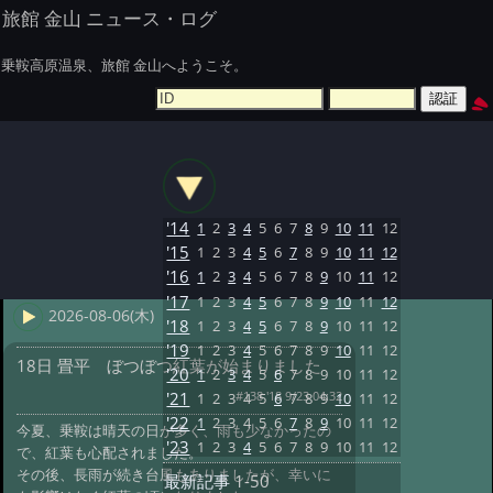
旅館 金山 ニュース・ログ
乗鞍高原温泉、旅館 金山へようこそ。
'14
1
2
3
4
5
6
7
8
9
10
11
12
'15
1
2
3
4
5
6
7
8
9
10
11
12
'16
1
2
3
4
5
6
7
8
9
10
11
12
'17
1
2
3
4
5
6
7
8
9
10
11
12
2026-08-06(木)
'18
1
2
3
4
5
6
7
8
9
10
11
12
'19
1
2
3
4
5
6
7
8
9
10
11
12
18日 畳平 ぼつぼつ紅葉が始まりました
'20
1
2
3
4
5
6
7
8
9
10
11
12
#138 '18 9/23 04:32
'21
1
2
3
4
5
6
7
8
9
10
11
12
'22
1
2
3
4
5
6
7
8
9
10
11
12
今夏、乗鞍は晴天の日が多く、雨も少なかったの
'23
1
2
3
4
5
6
7
8
9
10
11
12
で、紅葉も心配されました。
その後、長雨が続き台風もありましたが、幸いに
最新記事
1-50