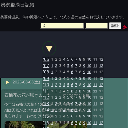
渋御殿湯日記帳
奥蓼科温泉、渋御殿湯へようこそ。北八ヶ岳の自然をお伝えしていきます。
'06
1
2
3
4
5
6
7
8
9
10
11
12
'07
1
2
3
4
5
6
7
8
9
10
11
12
'08
1
2
3
4
5
6
7
8
9
10
11
12
'09
1
2
3
4
5
6
7
8
9
10
11
12
2026-08-08(土)
'10
1
2
3
4
5
6
7
8
9
10
11
12
'11
1
2
3
4
5
6
7
8
9
10
11
12
石楠花の花が咲きました
#14 '06 7/13 19:18
'12
1
2
3
4
5
6
7
8
9
10
11
12
'13
1
2
3
4
5
6
7
8
9
10
11
12
今年は石楠花の花も10日位遅れています 今の時
'14
1
2
3
4
5
6
7
8
9
10
11
12
期は天気がよければ山登りすれば高山植物の花が
見られます お出かけください
'15
1
2
3
4
5
6
7
8
9
10
11
12
'16
1
2
3
4
5
6
7
8
9
10
11
12