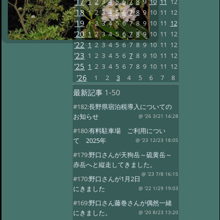
'17
1
2
3
4
5
6
7
8
9
10
11
12
'18
1
2
3
4
5
6
7
8
9
10
11
12
'19
1
2
3
4
5
6
7
8
9
10
11
12
'20
1
2
3
4
5
6
7
8
9
10
11
12
'22
1
2
3
4
5
6
7
8
9
10
11
12
'23
1
2
3
4
5
6
7
8
9
10
11
12
'25
1
2
3
4
5
6
7
8
9
10
11
12
'26
1
2
3
4
5
6
7
8
最新記事
1-50
#182:
長野県宿泊税導入についての
お知らせ
@ '26 3/21 14:28
#180:
有料駐車場 ご利用につい
て 2025年
@ '23 12/23 18:05
#179:
野口さんが天狗岳～硫黄岳～
赤岳へと縦走してきました。
@ '23 7/8 16:15
#170:
野口さんが1月2日
にきました
@ '22 1/29 19:03
#169:
野口さん藤巻さんが偶然一緒
にきました。
@ '20 8/23 13:20