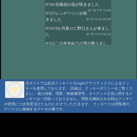
#168:
石楠花の花が咲きました
@ '20 7/9 10:40
#167:
レンゲツツジが咲
きました
@ '20 6/26 09:49
#164:
5か月振りに野口さんが来まし
た
@ '20 1/14 06:26
#163:
この冬初めての雪が降りまし
た。
@ '19 12/24 03:01
#162:
8月24日に野口さんの家族が八
ヶ岳縦走しました。
@ '18 8/29 02:08
#161:
7月に入り天気も良く暑い日が
続きます。
@ '18 7/1 23:23
当サイトでは必須クッキーとGoogleアナリティクスによるクッ
#160:
レンゲツツジが咲きました
キーを使用しております。 詳細は、クッキーポリシーをご覧くだ
さい。 個人情報、閲覧・検索履歴等、ターゲット広告に関するク
@ '18 6/13 08:39
#159:
雪が降りまし
ッキーは一切扱っておりません。 閲覧を継続される時はクッキー
た。びっくりです。
@ '18 5/9 23:24
の使用につき同意頂けたものとさせていただきます。 クッキーとは閲覧者の
デバイスに格納するデータの事です。
#158:
野口さんが久しぶりに来まし
た。
@ '18 4/4 23:45
A A
#157:
野口さんが12日と16日と2日続
A A A MountAin TRAD
けてきました
@ '17 11/19 00:46