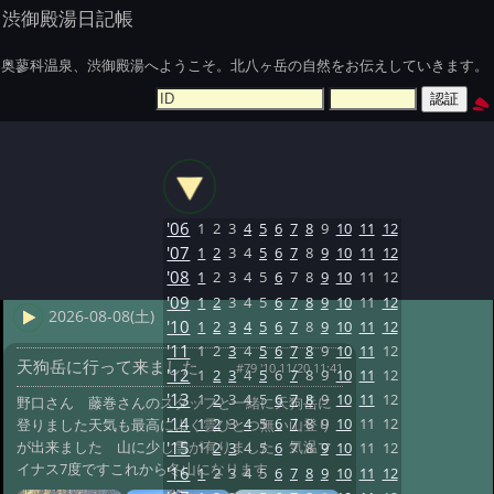
渋御殿湯日記帳
奥蓼科温泉、渋御殿湯へようこそ。北八ヶ岳の自然をお伝えしていきます。
'06
1
2
3
4
5
6
7
8
9
10
11
12
'07
1
2
3
4
5
6
7
8
9
10
11
12
'08
1
2
3
4
5
6
7
8
9
10
11
12
'09
1
2
3
4
5
6
7
8
9
10
11
12
2026-08-08(土)
'10
1
2
3
4
5
6
7
8
9
10
11
12
'11
1
2
3
4
5
6
7
8
9
10
11
12
天狗岳に行って来ました
#79 '10 11/20 11:41
'12
1
2
3
4
5
6
7
8
9
10
11
12
'13
1
2
3
4
5
6
7
8
9
10
11
12
野口さん 藤巻さんのスタッフと一緒に天狗岳に
'14
1
2
3
4
5
6
7
8
9
10
11
12
登りました天気も最高によく雲ひとつ無い山登り
が出来ました 山に少し雪が有りました 気温マ
'15
1
2
3
4
5
6
7
8
9
10
11
12
イナス7度ですこれから冬山になります
'16
1
2
3
4
5
6
7
8
9
10
11
12