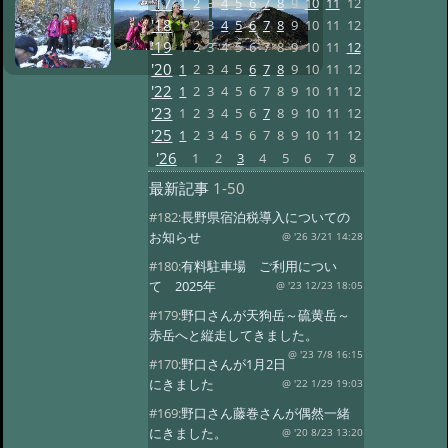
'17
1
2
3
4
5
6
7
8
9
10
11
12
'18
1
2
3
4
5
6
7
8
9
10
11
12
'19
1
2
3
4
5
6
7
8
9
10
11
12
'20
1
2
3
4
5
6
7
8
9
10
11
12
'22
1
2
3
4
5
6
7
8
9
10
11
12
'23
1
2
3
4
5
6
7
8
9
10
11
12
'25
1
2
3
4
5
6
7
8
9
10
11
12
'26
1
2
3
4
5
6
7
8
最新記事
1-50
#182:
長野県宿泊税導入についての
お知らせ
@ '26 3/21 14:28
#180:
有料駐車場 ご利用につい
て 2025年
@ '23 12/23 18:05
#179:
野口さんが天狗岳～硫黄岳～
赤岳へと縦走してきました。
@ '23 7/8 16:15
#170:
野口さんが1月2日
にきました
@ '22 1/29 19:03
#169:
野口さん藤巻さんが偶然一緒
にきました。
@ '20 8/23 13:20