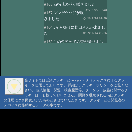
#168:
石楠花の花が咲きました
@ '20 7/9 10:40
#167:
レンゲツツジが咲
きました
@ '20 6/26 09:49
#164:
5か月振りに野口さんが来まし
た
@ '20 1/14 06:26
#163:
この冬初めての雪が降りまし
た。
@ '19 12/24 03:01
#162:
8月24日に野口さんの家族が八
ヶ岳縦走しました。
@ '18 8/29 02:08
#161:
7月に入り天気も良く暑い日が
続きます。
@ '18 7/1 23:23
当サイトでは必須クッキーとGoogleアナリティクスによるクッ
#160:
レンゲツツジが咲きました
キーを使用しております。 詳細は、クッキーポリシーをご覧くだ
さい。 個人情報、閲覧・検索履歴等、ターゲット広告に関するク
@ '18 6/13 08:39
#159:
雪が降りまし
ッキーは一切扱っておりません。 閲覧を継続される時はクッキー
た。びっくりです。
@ '18 5/9 23:24
の使用につき同意頂けたものとさせていただきます。 クッキーとは閲覧者の
デバイスに格納するデータの事です。
#158:
野口さんが久しぶりに来まし
た。
@ '18 4/4 23:45
A A
#157:
野口さんが12日と16日と2日続
A A A MountAin TRAD
けてきました
@ '17 11/19 00:46