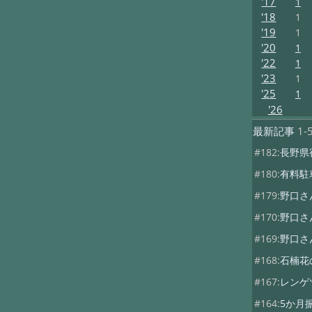
'17
1
'18
1
'19
1
'20
1
'22
1
'23
1
'25
1
'26
最新記事
1-
#182:
長野県
#180:
有料駐
#179:
野口さ
#170:
野口さ
#169:
野口さ
#168:
石楠花
#167:
レンゲ
#164:
5か月