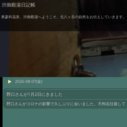
渋御殿湯日記帳
奥蓼科温泉、渋御殿湯へようこそ。北八ヶ岳の自然をお伝えしていきます。
2026-08-07(金)
野口さんが1月2日にきました
野口さんがコロナの影響で久しぶりに会いました。天狗岳往復して