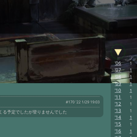
'06
1
'07
1
'08
1
'09
1
'10
1
'11
1
#170 '22 1/29 19:03
'12
1
'13
1
くる予定でしたが登りませんでした
'14
1
'15
1
'16
1