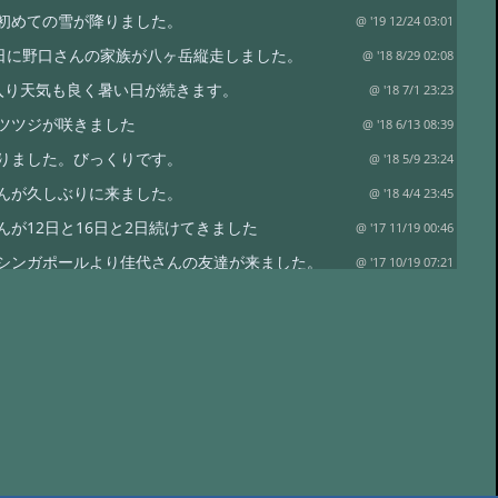
初めての雪が降りました。
@ '19 12/24 03:01
4日に野口さんの家族が八ヶ岳縦走しました。
@ '18 8/29 02:08
入り天気も良く暑い日が続きます。
@ '18 7/1 23:23
ツツジが咲きました
@ '18 6/13 08:39
りました。びっくりです。
@ '18 5/9 23:24
んが久しぶりに来ました。
@ '18 4/4 23:45
んが12日と16日と2日続けてきました
@ '17 11/19 00:46
シンガポールより佳代さんの友達が来ました。
@ '17 10/19 07:21
らのお客さんが天狗岳より赤岳まで縦走
@ '17 10/19 07:11
きれいになりました。
@ '17 10/12 07:56
ん今回は当館より編笠岳まで縦走しました。
@ '17 8/29 06:10
んが8月14日から3泊できました。
@ '17 8/20 06:35
前にヒカリ苔がありました。
@ '17 7/30 05:07
の石楠花が咲きました
@ '17 7/11 23:47