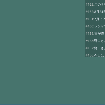
#163:
この冬
#162:
8月2
#161:
7月に
#160:
レンゲ
#159:
雪が降
#158:
野口さ
#157:
野口さ
#156:
今日は
#155:
香港か
#154:
紅葉が
#153:
野口さ
#152:
野口さ
#151:
当館の
#150:
当館前