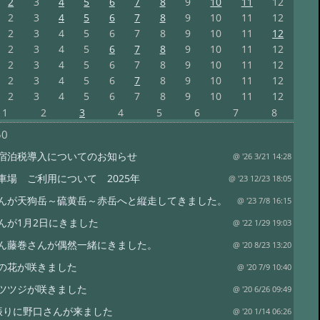
2
3
4
5
6
7
8
9
10
11
12
2
3
4
5
6
7
8
9
10
11
12
2
3
4
5
6
7
8
9
10
11
12
2
3
4
5
6
7
8
9
10
11
12
2
3
4
5
6
7
8
9
10
11
12
2
3
4
5
6
7
8
9
10
11
12
2
3
4
5
6
7
8
9
10
11
12
1
2
3
4
5
6
7
8
50
宿泊税導入についてのお知らせ
@ '26 3/21 14:28
車場 ご利用について 2025年
@ '23 12/23 18:05
んが天狗岳～硫黄岳～赤岳へと縦走してきました。
@ '23 7/8 16:15
んが1月2日にきました
@ '22 1/29 19:03
ん藤巻さんが偶然一緒にきました。
@ '20 8/23 13:20
の花が咲きました
@ '20 7/9 10:40
ツツジが咲きました
@ '20 6/26 09:49
振りに野口さんが来ました
@ '20 1/14 06:26