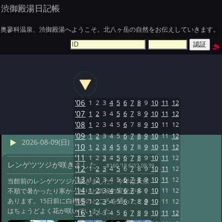
渋御殿湯日記帳
奥蓼科温泉、渋御殿湯へようこそ。北八ヶ岳の自然をお伝えしていきます。
'06
1
2
3
4
5
6
7
8
9
10
11
12
'07
1
2
3
4
5
6
7
8
9
10
11
12
'08
1
2
3
4
5
6
7
8
9
10
11
12
'09
1
2
3
4
5
6
7
8
9
10
11
12
2026-08-09(日)
'10
1
2
3
4
5
6
7
8
9
10
11
12
'11
1
2
3
4
5
6
7
8
9
10
11
12
レンゲツツジが咲きました
#160 '18 6/13 08:39
'12
1
2
3
4
5
6
7
8
9
10
11
12
'13
1
2
3
4
5
6
7
8
9
10
11
12
当館前のレンゲツツジが咲きました。今年は天候
'14
1
2
3
4
5
6
7
8
9
10
11
12
不順で暑かったり寒かったりと気候の変化が多く
あります。15日前に白樺湖のところを通ったとき
'15
1
2
3
4
5
6
7
8
9
10
11
12
はちょうどよく花が咲いていました。
'16
1
2
3
4
5
6
7
8
9
10
11
12