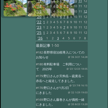
'17
1
2
3
4
5
6
7
8
9
10
11
12
'18
1
2
3
4
5
6
7
8
9
10
11
12
'19
1
2
3
4
5
6
7
8
9
10
11
12
'20
1
2
3
4
5
6
7
8
9
10
11
12
'22
1
2
3
4
5
6
7
8
9
10
11
12
'23
1
2
3
4
5
6
7
8
9
10
11
12
'25
1
2
3
4
5
6
7
8
9
10
11
12
'26
1
2
3
4
5
6
7
8
最新記事
1-50
#182:
長野県宿泊税導入についての
お知らせ
@ '26 3/21 14:28
#180:
有料駐車場 ご利用につい
て 2025年
@ '23 12/23 18:05
#179:
野口さんが天狗岳～硫黄岳～
赤岳へと縦走してきました。
@ '23 7/8 16:15
#170:
野口さんが1月2日
にきました
@ '22 1/29 19:03
#169:
野口さん藤巻さんが偶然一緒
にきました。
@ '20 8/23 13:20