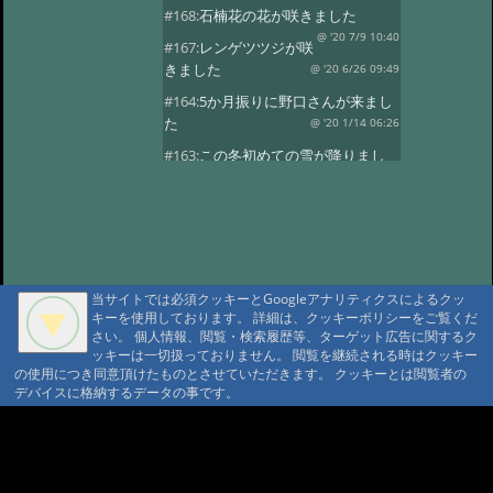
#168:
石楠花の花が咲きました
@ '20 7/9 10:40
#167:
レンゲツツジが咲
きました
@ '20 6/26 09:49
#164:
5か月振りに野口さんが来まし
た
@ '20 1/14 06:26
#163:
この冬初めての雪が降りまし
た。
@ '19 12/24 03:01
#162:
8月24日に野口さんの家族が八
ヶ岳縦走しました。
@ '18 8/29 02:08
#161:
7月に入り天気も良く暑い日が
続きます。
@ '18 7/1 23:23
当サイトでは必須クッキーとGoogleアナリティクスによるクッ
#160:
レンゲツツジが咲きました
キーを使用しております。 詳細は、クッキーポリシーをご覧くだ
さい。 個人情報、閲覧・検索履歴等、ターゲット広告に関するク
@ '18 6/13 08:39
#159:
雪が降りまし
ッキーは一切扱っておりません。 閲覧を継続される時はクッキー
た。びっくりです。
@ '18 5/9 23:24
の使用につき同意頂けたものとさせていただきます。 クッキーとは閲覧者の
デバイスに格納するデータの事です。
#158:
野口さんが久しぶりに来まし
た。
@ '18 4/4 23:45
A A
#157:
野口さんが12日と16日と2日続
A A A MountAin TRAD
けてきました
@ '17 11/19 00:46