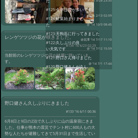
た
@ '15 3/24 23:35
#125:
今年は雪が多いです。
@ '15 2/13 02:09
#124:
紅葉始まりまし
た
@ '14 10/3 08:45
#123:
天狗岳に行ってきました
レンゲツツジの花が咲きました。
@北澤 '14 7/17 11:10
#122:
久しぶりの良
#134 '16 6/23 02:29
い天気です
@ '14 7/12 15:59
当館前のレンゲツツジの花が綺麗に咲いていま
#121:
野口さん帰りました
す。
@ '14 7/1 17:44
#120:
野口健さんが久し
ぶりに来ました
@ '14 6/30 12:02
#119:
白蓮の歌碑を写真に撮ってき
ました
@ '14 6/21 19:28
#105:
ザゼンソウが咲いていました
野口健さん久しぶりにきました
@ '14 4/13 10:17
#104:
バスが14日ぶり
に来ます
#133 '16 6/11 00:36
@ '14 2/27 16:12
#103:
道路が開通しました バスは
6月8日と9日の2泊で久しぶりに山の温泉宿にきま
来ないです
した。仕事が熊本の震災でテント村に600人もの大
@ '14 2/22 09:12
勢な人たちが避難してきて5月31日まで生活してい
#102:
大雪でした 当館の降雪80セ