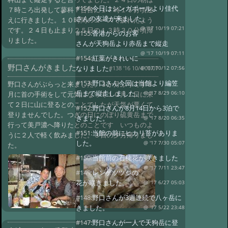
#156:
今日はシンガポールより佳代
７時ころ出発して蓼科７合目に１７時１５分頃迎
さんの友達が来ました。
えに行きました。１０時間のコースで疲れたよう
@ '17 10/19 07:21
です。２４日も止まり２５日の１３時３０分頃帰
#155:
香港からのお客
りました。
さんが天狗岳より赤岳まで縦走
@ '17 10/19 07:11
#154:
紅葉がきれいに
野口さんがきました
なりました。
#138 '16 10/4 00:07
@ '17 10/12 07:56
#153:
野口さん今回は当館より編笠
野口さんがぶらっと来ました、３か月ぶりです８
岳まで縦走しました。
月に首の手術をして元気になって１０月１日に来
@ '17 8/29 06:10
て２日に山に登るとのことでしたが天気が悪くて
#152:
野口さんが8月14日から3泊で
登りませんでした。つぎの日にのぼり硫黄岳まで
きました。
@ '17 8/20 06:35
行って美戸濃へ降りたとのことです いつものよ
#151:
当館の前にヒカリ苔がありま
うに２人で軽く飲みました。３日の夕方帰りまし
した。
@ '17 7/30 05:07
た。
#150:
当館前の石楠花が咲きました
@ '17 7/11 23:47
#149:
レンゲツツジの
花が咲きました。
@ '17 6/27 05:03
#148:
野口さんが3週連続で八ヶ岳に
きました。
@ '17 5/22 23:48
#147:
野口さんが一人で天狗岳に登