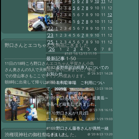
'17
1
2
3
4
5
6
7
8
9
10
11
12
'18
1
2
3
4
5
6
7
8
9
10
11
12
'19
1
2
3
4
5
6
7
8
9
10
11
12
'20
1
2
3
4
5
6
7
8
9
10
11
12
'22
1
2
3
4
5
6
7
8
9
10
11
12
'23
1
2
3
4
5
6
7
8
9
10
11
12
'25
1
2
3
4
5
6
7
8
9
10
11
12
野口さんとエコちゃん天狗岳にきました
'26
1
2
3
4
5
6
7
8
#141 '16 12/13 11:19
最新記事
1-50
11日の18時ころ野口さんエコちゃん平賀さん小島
#182:
長野県宿泊税導入についての
さん奥さんの5人で天狗岳に登りに来ました。冬山
お知らせ
@ '26 3/21 14:28
での登山寒さもここでマイナス9度あります。
朝8時に出発して帰りは17時ころでした
#180:
有料駐車場 ご利用につい
て 2025年
@ '23 12/23 18:05
#179:
野口さんが天狗岳～硫黄岳～
赤岳へと縦走してきました。
@ '23 7/8 16:15
#170:
野口さんが1月2日
にきました
@ '22 1/29 19:03
#169:
野口さん藤巻さんが偶然一緒
渋権現神社の御柱祭を行いました。
にきました。
@ '20 8/23 13:20