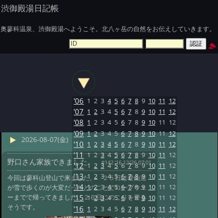
渋御殿湯日記帳
奥蓼科温泉、渋御殿湯へようこそ。北八ヶ岳の自然をお伝えしていきます。
'06
1
2
3
4
5
6
7
8
9
10
11
12
'07
1
2
3
4
5
6
7
8
9
10
11
12
'08
1
2
3
4
5
6
7
8
9
10
11
12
'09
1
2
3
4
5
6
7
8
9
10
11
12
2026-08-07(金)
'10
1
2
3
4
5
6
7
8
9
10
11
12
'11
1
2
3
4
5
6
7
8
9
10
11
12
野口さん家族できました
#142 '16 12/26 07:01
'12
1
2
3
4
5
6
7
8
9
10
11
12
'13
1
2
3
4
5
6
7
8
9
10
11
12
今回は蓼科山登山で来ました。 ２５日は登山道
'14
1
2
3
4
5
6
7
8
9
10
11
12
が雪で歩くのが大変だったとのことでロープウエ
ーまでで帰ってきました。２６日にのこりを登る
'15
1
2
3
4
5
6
7
8
9
10
11
12
そうです。
'16
1
2
3
4
5
6
7
8
9
10
11
12