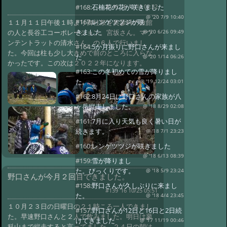
#140 '16 11/12 02:32
#168:
石楠花の花が咲きました
@ '20 7/9 10:40
#167:
レンゲツツジが咲
１１月１１日午後１時より御柱祭を奥蓼科の旅館
きました
の人と長谷工コーポレーション。宮坂さん。マウ
@ '20 6/26 09:49
ンテントラットの清水さん。の６人で行いまし
#164:
5か月振りに野口さんが来まし
た。今回は柱も少し大きめで前のところに入らな
た
@ '20 1/14 06:26
かったです。この次は２０２２年になります。
#163:
この冬初めての雪が降りまし
た。
@ '19 12/24 03:01
#162:
8月24日に野口さんの家族が八
ヶ岳縦走しました。
@ '18 8/29 02:08
#161:
7月に入り天気も良く暑い日が
続きます。
@ '18 7/1 23:23
#160:
レンゲツツジが咲きました
@ '18 6/13 08:39
#159:
雪が降りまし
た。びっくりです。
@ '18 5/9 23:24
野口さんが今月２回目できました。
#158:
野口さんが久しぶりに来まし
#139 '16 10/25 05:51
た。
@ '18 4/4 23:45
１０月２３日の日曜日の２１時ころ一人できまし
#157:
野口さんが12日と16日と2日続
た。早速野口さんと２人で飲みました。明日は蓼
けてきました
@ '17 11/19 00:46
科山まで縦走すると言ってました。２４日の朝は