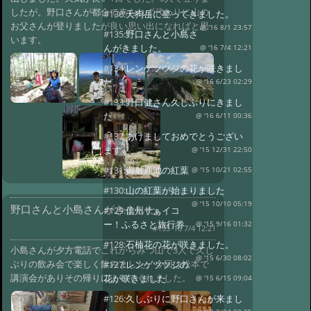
したが。野口さんが都合で来られず代わりに山の
#136:
天狗岳に登ってきました。
お父さんが登りましたが良い思い出になればと思
@ '16 8/1 23:57
#135:
野口さんと小島さ
います。
んがきました。
@ '16 7/4 12:21
#134:
レンゲツツジの花が咲きまし
た。
@ '16 6/23 02:29
#133:
野口健さん久しぶりにきまし
た
@ '16 6/11 00:36
#132:
あけましておめでとうござい
ます
@ '15 12/31 22:50
#131:
御射鹿池の紅葉
@ '15 10/21 02:55
#130:
山の紅葉が始まりました
@ '15 10/10 05:19
野口さんと小島さんがきました。
#129:
信州サぁイコ
ー！ふるさと旅行券
@ '15 9/16 01:32
#135 '16 7/4 12:21
#128:
石楠花の花が咲きました。
小島さんが夕方電話でこれからみつ山で3人で久し
@ '15 6/30 08:02
ぶりの飲み会で楽しく飲みました。今回は松本で
#127:
レンゲツツジの
講演会がありその帰りによってくれました。
花が咲きました
@ '15 6/15 09:04
#126:
久しぶりに野口さんが来まし