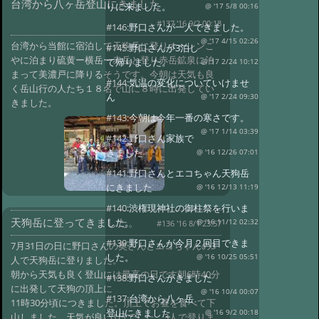
台湾から八ヶ岳登山にきました
りに来ました。
@ '17 5/8 00:16
#137 '16 9/2 00:18
#146:
野口さんが一人できました。
@ '17 4/15 02:26
台湾から当館に宿泊して天狗岳に登りオーレンこ
#145:
野口さんが3泊し
やに泊まり硫黄ー横岳ー赤岳と登り赤岳鉱泉に泊
て帰りました。
@ '17 2/24 10:12
まって美濃戸に降りるそうです。今朝は天気も良
#144:
気温の変化についていけませ
く岳山行の人たち１８名で山に８時に出発してい
ん
@ '17 2/24 09:30
きました。
#143:
今朝は今年一番の寒さです。
@ '17 1/14 03:39
#142:
野口さん家族で
きました
@ '16 12/26 07:01
#141:
野口さんとエコちゃん天狗岳
にきました
@ '16 12/13 11:19
#140:
渋権現神社の御柱祭を行いま
天狗岳に登ってきました。
した。
@ '16 11/12 02:32
#136 '16 8/1 23:57
#139:
野口さんが今月２回目できま
7月31日の日に野口さんの奥さんとエコちゃんの3
した。
@ '16 10/25 05:51
人で天狗岳に登りました。
朝から天気も良く登山には最高の日です朝6時40分
#138:
野口さんがきました
に出発して天狗の頂上に
@ '16 10/4 00:07
#137:
台湾から八ヶ岳
11時30分頃につきました。頂上でお昼を食べて下
登山にきました
@ '16 9/2 00:18
山しました。天気が良い1日でした。3人で登りま