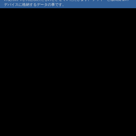
行ったら遅すぎました
デバイスに格納するデータの事です。
@ '11 10/21 13:55
#79:
野口さんが天狗
岳より赤岳の縦走
@ '11 10/17 10:41
#78:
紅葉も見ごろになりました
@ '11 10/13 15:10
#77:
紅葉始まりまし
た
@ '11 10/6 09:44
#76:
オオヤマレンゲの花
@ '11 8/4 09:11
#75:
石楠花の花が咲き
ました
@ '11 7/8 11:18
#74:
カモシカくんがフェンスの中に
@ '11 6/10 08:04
#73:
カモがツガイで川
にいました
@ '11 5/2 09:42
#72:
カモシカの親子が日向に出てき
ました
@ '11 3/27 12:34
#71:
３月３日のひな祭りですが寒い
です
@ '11 3/3 09:51
#70:
この冬一番の寒さマイナス12度
です
@ '10 12/27 09:30