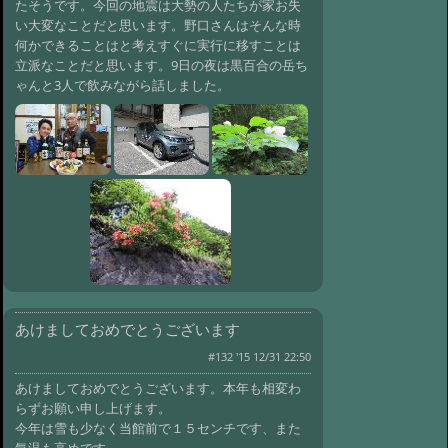
たそうです。今回の地震は大勢の人たちが家お失
ンチです
@ '14 2/18 10:09
い大変なことだと思います。野口さんはそんな時
#101:
２月８日に大雪になりました
何かできることはと考えすぐに実行に移すことは
@ '14 2/10 08:54
立派なことだと思います。9日の夜は黒百合の岳ち
#100:
雪景色が綺麗で
ゃんと3人で飲みながら話しました。
す
@ '14 1/11 18:31
#99:
野口健さんと藤巻さんが来まし
た
@ '13 11/13 14:23
#98:
野口さんたち3人自転車で白駒
池に
@ '13 10/9 09:36
#97:
野口さん家族て゛天狗岳に登り
ました
@ '13 8/6 09:23
#96:
オオヤマレンゲの花が咲きまし
た
@ '13 7/22 09:42
#95:
レンゲツツジが咲き始めました
あけましておめでとうございます
@ '13 6/21 09:03
#94:
野口健さんと藤巻
#132 '15 12/31 22:50
亮太さんが来ました
@ '13 6/11 09:43
あけましておめでとうございます。本年も相変わ
#93:
野口さんが家族で来ました
らずお願い申し上げます。
@ '13 2/24 18:39
#92:
野口健さんと藤巻
今年は雪も少なく当館前で１５センチです、また
さんが来ました
@ '13 2/21 08:03
気温も高めです