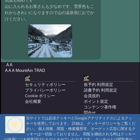
山に入られるお客さんも少なめです、雪景色もこ
#91:
雪が降り寒くなりました
れからきれいになりますので山の温泉宿におでか
@ '12 11/23 13:56
#90:
紅葉が綺麗です
けください。
@ '12 10/26 15:49
#89:
野口健 さんと
藤巻亮太さんが来ました
@ '12 10/4 08:34
#88:
野口健 さんが来
ました
@ '12 7/17 14:52
#87:
石楠花の花が咲きました
@ '12 7/13 11:33
#86:
オオヤマレンゲの
A A
A A A MountAin TRAD
花が咲きました
@ '12 7/6 14:49
#85:
金環日食見ました
@ '12 5/23 08:57
セキュリティポリシー
仮予約 利用規定
#84:
野口健さんと藤巻さん山から帰
プライバシーポリシー
請書予約 利用規定
Cookie ポリシー
会員規約
りました
@ '12 3/22 14:22
会社概要
ポイント規定
#83:
野口健さんと藤巻さんがきまし
コンテンツ著作権
た
@ '12 3/21 09:02
問合せ
当サイトでは必須クッキーとGoogleアナリティクスによるクッ
マウンテントラッド株式会社
#82:
久し振りの良い天気です
キーを使用しております。 詳細は、クッキーポリシーをご覧くだ
〒386-1211 長野県上田市下之郷692
@ '12 2/28 10:43
さい。 個人情報、閲覧・検索履歴等、ターゲット広告に関するク
#81:
夕日が綺麗でした
0268371176
ッキーは一切扱っておりません。 閲覧を継続される時はクッキー
@ '11 11/4 09:34
#80:
夕日の写真撮りに
の使用につき同意頂けたものとさせていただきます。 クッキーとは閲覧者の
© 1999-2026
MountAin TRAD
® Inc. https://www.mountaintrad.co.jp