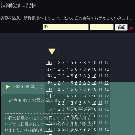
渋御殿湯日記帳
奥蓼科温泉、渋御殿湯へようこそ。北八ヶ岳の自然をお伝えしていきます。
'06
1
2
3
4
5
6
7
8
9
10
11
12
'07
1
2
3
4
5
6
7
8
9
10
11
12
'08
1
2
3
4
5
6
7
8
9
10
11
12
'09
1
2
3
4
5
6
7
8
9
10
11
12
2026-08-08(土)
'10
1
2
3
4
5
6
7
8
9
10
11
12
'11
1
2
3
4
5
6
7
8
9
10
11
12
この冬初めての雪が降りました。
'12
1
2
3
4
5
6
7
8
9
10
11
12
#163 '19 12/24 03:01
'13
1
2
3
4
5
6
7
8
9
10
11
12
'14
1
2
3
4
5
6
7
8
9
10
11
12
23日の朝雪が25センチ積もりました。例年ですと
'15
1
2
3
4
5
6
7
8
9
10
11
12
11がつに初雪があります。今年は1か月遅い雪にな
'16
1
2
3
4
5
6
7
8
9
10
11
12
りました。本格的な冬山のシーズンに入ります。