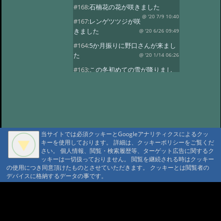
#168:
石楠花の花が咲きました
@ '20 7/9 10:40
#167:
レンゲツツジが咲
きました
@ '20 6/26 09:49
#164:
5か月振りに野口さんが来まし
た
@ '20 1/14 06:26
#163:
この冬初めての雪が降りまし
た。
@ '19 12/24 03:01
#162:
8月24日に野口さんの家族が八
ヶ岳縦走しました。
@ '18 8/29 02:08
#161:
7月に入り天気も良く暑い日が
続きます。
@ '18 7/1 23:23
当サイトでは必須クッキーとGoogleアナリティクスによるクッ
#160:
レンゲツツジが咲きました
キーを使用しております。 詳細は、クッキーポリシーをご覧くだ
さい。 個人情報、閲覧・検索履歴等、ターゲット広告に関するク
@ '18 6/13 08:39
#159:
雪が降りまし
ッキーは一切扱っておりません。 閲覧を継続される時はクッキー
た。びっくりです。
@ '18 5/9 23:24
の使用につき同意頂けたものとさせていただきます。 クッキーとは閲覧者の
デバイスに格納するデータの事です。
#158:
野口さんが久しぶりに来まし
た。
@ '18 4/4 23:45
A A
#157:
野口さんが12日と16日と2日続
A A A MountAin TRAD
けてきました
@ '17 11/19 00:46