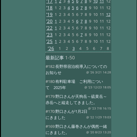
'17
1
2
3
4
5
6
7
8
9
10
11
12
'18
1
2
3
4
5
6
7
8
9
10
11
12
'19
1
2
3
4
5
6
7
8
9
10
11
12
'20
1
2
3
4
5
6
7
8
9
10
11
12
'22
1
2
3
4
5
6
7
8
9
10
11
12
'23
1
2
3
4
5
6
7
8
9
10
11
12
'25
1
2
3
4
5
6
7
8
9
10
11
12
'26
1
2
3
4
5
6
7
8
最新記事
1-50
#182:
長野県宿泊税導入についての
お知らせ
@ '26 3/21 14:28
#180:
有料駐車場 ご利用につい
て 2025年
@ '23 12/23 18:05
#179:
野口さんが天狗岳～硫黄岳～
赤岳へと縦走してきました。
@ '23 7/8 16:15
#170:
野口さんが1月2日
にきました
@ '22 1/29 19:03
#169:
野口さん藤巻さんが偶然一緒
にきました。
@ '20 8/23 13:20