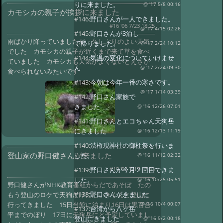
りに来ました。
@ '17 5/8 00:16
カモシカの親子が挨拶に来ました
#146:
野口さんが一人できました。
#16 '06 7/23 18:25
@ '17 4/15 02:26
#145:
野口さんが3泊し
雨ばかり降っていましたが 久しぶりのよい天気
て帰りました。
@ '17 2/24 10:12
でした カモシカの親子が近くまで来て草を食べ
#144:
気温の変化についていけませ
ていました カモシカも天気がよくないとえさが
ん
@ '17 2/24 09:30
食べられないみたいです
#143:
今朝は今年一番の寒さです。
@ '17 1/14 03:39
#142:
野口さん家族で
きました
@ '16 12/26 07:01
#141:
野口さんとエコちゃん天狗岳
にきました
@ '16 12/13 11:19
#140:
渋権現神社の御柱祭を行いま
登山家の野口健さんが来ました
した。
@ '16 11/12 02:32
#15 '06 7/17 17:33
#139:
野口さんが今月２回目できま
した。
@ '16 10/25 05:51
野口健さんがNHK教育番組からだであそぼ たの
#138:
野口さんがきました
もう登山のロケで天狗だけにたいきくんと登山に
行ってきました 15日当館に泊まり16日は黒百合
@ '16 10/4 00:07
#137:
台湾から八ヶ岳
平までのぼり 17日に天狗岳にと予定していまし
登山にきました
@ '16 9/2 00:18