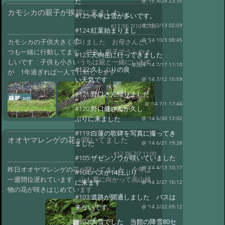
た
@ '15 3/24 23:35
カモシカの親子が挨拶に来ました
#125:
今年は雪が多いです。
@ '15 2/13 02:09
#13 '06 7/10 12:03
#124:
紅葉始まりまし
た
@ '14 10/3 08:45
カモシカの子供大きくなりました お母さんとい
つも一緒に行動してます 仲良し親子でうらやま
#123:
天狗岳に行ってきました
しいです 子供も小さいうちは親と一緒にいます
@北澤 '14 7/17 11:10
#122:
久しぶりの良
が 1年過ぎれば一人で行動してます
い天気です
@ '14 7/12 15:59
#121:
野口さん帰りました
@ '14 7/1 17:44
#120:
野口健さんが久し
ぶりに来ました
@ '14 6/30 12:02
#119:
白蓮の歌碑を写真に撮ってき
オオヤマレンゲの花が咲いてました
ました
@ '14 6/21 19:28
#12 '06 7/7 11:00
#105:
ザゼンソウが咲いていました
@ '14 4/13 10:17
昨日オオヤマレンゲの花が咲いてました 今年は
#104:
バスが14日ぶり
一週間位遅れています 山も夏に向かって高山植
に来ます
@ '14 2/27 16:12
物の花が咲きはじめています
#103:
道路が開通しました バスは
来ないです
@ '14 2/22 09:12
#102:
大雪でした 当館の降雪80セ