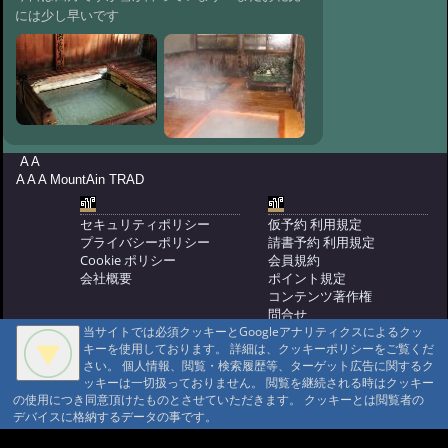
には少し早いです
@ '10 1/20 09:35
#57:
真冬の寒さです
@ '09 12/21 10:24
#56:
湯みち街道の紅
葉
@ '09 10/24 11:23
#55:
紅葉が綺麗な明治温泉
@ '09 10/19 17:42
#54:
紅葉も見ごろが
過ぎました
@ '09 10/15 14:55
A A
#53:
野口さんと北八が岳縦走しまし
A A A MountAin TRAD
た
@ '09 9/18 15:51
セキュリティポリシー
仮予約 利用規定
#52:
夏も終わりめっきり涼しくなり
プライバシーポリシー
請書予約 利用規定
ました
@ '09 8/19 15:44
Cookie ポリシー
会員規約
会社概要
ポイント規定
#51:
石楠花か゛咲き始めました
コンテンツ著作権
@ '09 7/2 16:06
#50:
6月ですが少し寒い
問合せ
です
@ '09 6/18 16:09
当サイトでは必須クッキーとGoogleアナリティクスによるクッ
マウンテントラッド株式会社
キーを使用しております。 詳細は、クッキーポリシーをご覧くだ
〒386-1211 長野県上田市下之郷692
#49:
２月になりました
@ '09 2/6 10:22
さい。 個人情報、閲覧・検索履歴等、ターゲット広告に関するク
0268371176
ッキーは一切扱っておりません。 閲覧を継続される時はクッキー
#48:
カモシカのお父さんが来ました
の使用につき同意頂けたものとさせていただきます。 クッキーとは閲覧者の
© 1999-2026
MountAin TRAD
® Inc. https://www.mountaintrad.co.jp
@ '09 1/27 10:32
#47:
冬景色が綺麗です
デバイスに格納するデータの事です。
@ '09 1/23 09:43
#46:
紅葉が綺麗です