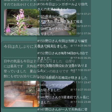
#156:
今日はシンガポールより佳代
すのでお出かけください
さんの友達が来ました。
@ '17 10/19 07:21
#155:
香港からのお客
さんが天狗岳より赤岳まで縦走
@ '17 10/19 07:11
#154:
紅葉がきれいに
なりました。
@ '17 10/12 07:56
#153:
野口さん今回は当館より編笠
岳まで縦走しました。
今日は久しぶりに天気がよい日でした
@ '17 8/29 06:10
#152:
野口さんが8月14日から3泊で
#17 '06 7/30 18:57
きました。
@ '17 8/20 06:35
日中の気温も今日は２０度になりました 山登り
#151:
当館の前にヒカリ苔がありま
には最高です 天狗岳に登る人達も大勢の人達が
した。
@ '17 7/30 05:07
登っていました 夏山シーズンの始まりです 当
館にもぜひお泊りにお出かけください
#150:
当館前の石楠花が咲きました
@ '17 7/11 23:47
#149:
レンゲツツジの
花が咲きました。
@ '17 6/27 05:03
#148:
野口さんが3週連続で八ヶ岳に
きました。
@ '17 5/22 23:48
#147:
野口さんが一人で天狗岳に登