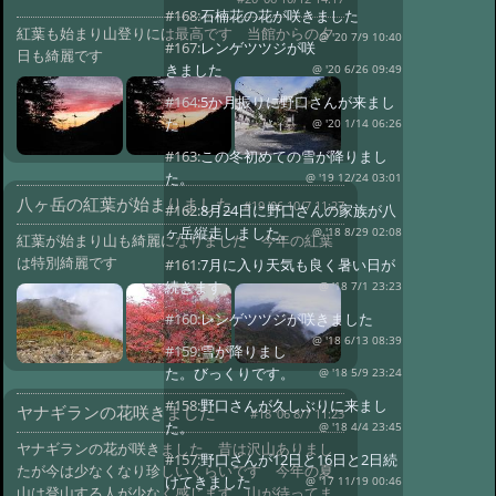
#168:
石楠花の花が咲きました
紅葉も始まり山登りには最高です 当館からの夕
@ '20 7/9 10:40
#167:
レンゲツツジが咲
日も綺麗です
きました
@ '20 6/26 09:49
#164:
5か月振りに野口さんが来まし
た
@ '20 1/14 06:26
#163:
この冬初めての雪が降りまし
た。
@ '19 12/24 03:01
八ヶ岳の紅葉が始まりました
#19 '06 10/7 11:27
#162:
8月24日に野口さんの家族が八
ヶ岳縦走しました。
@ '18 8/29 02:08
紅葉が始まり山も綺麗になりました 今年の紅葉
は特別綺麗です
#161:
7月に入り天気も良く暑い日が
続きます。
@ '18 7/1 23:23
#160:
レンゲツツジが咲きました
@ '18 6/13 08:39
#159:
雪が降りまし
た。びっくりです。
@ '18 5/9 23:24
#158:
野口さんが久しぶりに来まし
ヤナギランの花咲きました
#18 '06 8/7 11:23
た。
@ '18 4/4 23:45
ヤナギランの花が咲きました 昔は沢山ありまし
#157:
野口さんが12日と16日と2日続
たが今は少なくなり珍しいくらいです 今年の夏
けてきました
@ '17 11/19 00:46
山は登山する人が少なく感じます 山が待ってま