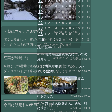
'17
1
2
3
4
5
6
7
8
9
10
11
12
'18
1
2
3
4
5
6
7
8
9
10
11
12
'19
1
2
3
4
5
6
7
8
9
10
11
12
'20
1
2
3
4
5
6
7
8
9
10
11
12
'22
1
2
3
4
5
6
7
8
9
10
11
12
'23
1
2
3
4
5
6
7
8
9
10
11
12
今朝はマイナス3度です
#22 '06 11/12 07:38
'25
1
2
3
4
5
6
7
8
9
10
11
12
'26
1
2
3
4
5
6
7
8
寒くなりました 雪が少し降り冬になりました
これからは冬の準備しなくてはと思っています
最新記事
1-50
#182:
長野県宿泊税導入についての
紅葉が綺麗です
#21 '06 10/18 17:28
お知らせ
@ '26 3/21 14:28
当館までの湯道街道沿線が綺麗です 黄色になる
#180:
有料駐車場 ご利用につい
ダンコウバイが道路端にあり明るくなります
て 2025年
@ '23 12/23 18:05
#179:
野口さんが天狗岳～硫黄岳～
赤岳へと縦走してきました。
@ '23 7/8 16:15
#170:
野口さんが1月2日
にきました
@ '22 1/29 19:03
#169:
野口さん藤巻さんが偶然一緒
今日は秋晴れの天気のよい日です
にきました。
@ '20 8/23 13:20
#20 '06 10/12 14:17