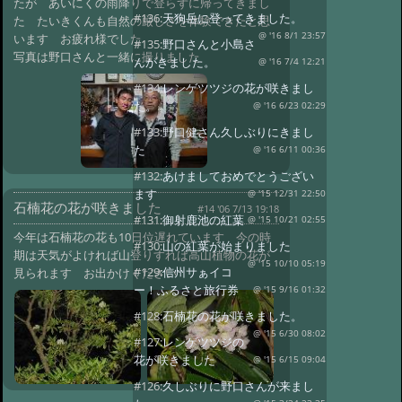
たが あいにくの雨降りで登らずに帰ってきまし
#136:
天狗岳に登ってきました。
た たいきくんも自然の厳しさを体験できたと思
@ '16 8/1 23:57
います お疲れ様でした
#135:
野口さんと小島さ
写真は野口さんと一緒に撮りました
んがきました。
@ '16 7/4 12:21
#134:
レンゲツツジの花が咲きまし
た。
@ '16 6/23 02:29
#133:
野口健さん久しぶりにきまし
た
@ '16 6/11 00:36
#132:
あけましておめでとうござい
ます
@ '15 12/31 22:50
石楠花の花が咲きました
#14 '06 7/13 19:18
#131:
御射鹿池の紅葉
@ '15 10/21 02:55
今年は石楠花の花も10日位遅れています 今の時
#130:
山の紅葉が始まりました
期は天気がよければ山登りすれば高山植物の花が
@ '15 10/10 05:19
#129:
信州サぁイコ
見られます お出かけください
ー！ふるさと旅行券
@ '15 9/16 01:32
#128:
石楠花の花が咲きました。
@ '15 6/30 08:02
#127:
レンゲツツジの
花が咲きました
@ '15 6/15 09:04
#126:
久しぶりに野口さんが来まし