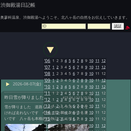
渋御殿湯日記帳
奥蓼科温泉、渋御殿湯へようこそ。北八ヶ岳の自然をお伝えしていきます。
'06
1
2
3
4
5
6
7
8
9
10
11
12
'07
1
2
3
4
5
6
7
8
9
10
11
12
'08
1
2
3
4
5
6
7
8
9
10
11
12
'09
1
2
3
4
5
6
7
8
9
10
11
12
2026-08-07(金)
'10
1
2
3
4
5
6
7
8
9
10
11
12
'11
1
2
3
4
5
6
7
8
9
10
11
12
昨日雪が降りました
#23 '06 12/13 10:28
'12
1
2
3
4
5
6
7
8
9
10
11
12
'13
1
2
3
4
5
6
7
8
9
10
11
12
雪が降りました 道路もスタットレスタイヤでな
'14
1
2
3
4
5
6
7
8
9
10
11
12
ければ走れないです 今年は雪が降るのが少し遅
いです 八ヶ岳も本格的な冬山になりました
'15
1
2
3
4
5
6
7
8
9
10
11
12
'16
1
2
3
4
5
6
7
8
9
10
11
12