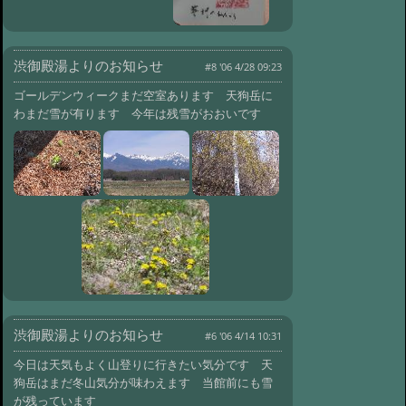
行ったら遅すぎました
@ '11 10/21 13:55
#79:
野口さんが天狗
岳より赤岳の縦走
@ '11 10/17 10:41
渋御殿湯よりのお知らせ
#8 '06 4/28 09:23
#78:
紅葉も見ごろになりました
ゴールデンウィークまだ空室あります 天狗岳に
@ '11 10/13 15:10
#77:
紅葉始まりまし
わまだ雪が有ります 今年は残雪がおおいです
た
@ '11 10/6 09:44
#76:
オオヤマレンゲの花
@ '11 8/4 09:11
#75:
石楠花の花が咲き
ました
@ '11 7/8 11:18
#74:
カモシカくんがフェンスの中に
@ '11 6/10 08:04
#73:
カモがツガイで川
にいました
@ '11 5/2 09:42
#72:
カモシカの親子が日向に出てき
ました
@ '11 3/27 12:34
渋御殿湯よりのお知らせ
#6 '06 4/14 10:31
#71:
３月３日のひな祭りですが寒い
です
@ '11 3/3 09:51
今日は天気もよく山登りに行きたい気分です 天
狗岳はまだ冬山気分が味わえます 当館前にも雪
#70:
この冬一番の寒さマイナス12度
が残っています
です
@ '10 12/27 09:30