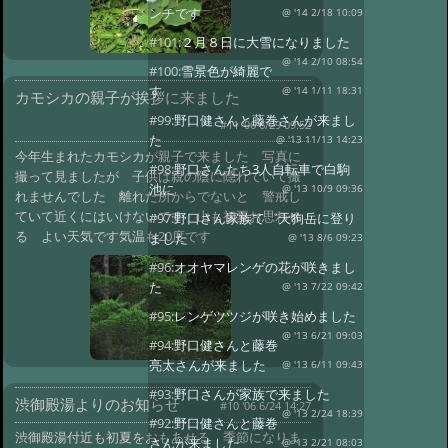
ンチです
@ '14 2/18 10:09
#101:
２月８日に大雪になりました
@ '14 2/10 08:54
#100:
雪景色が綺麗で
す
@ '14 1/11 18:31
カモシカの親子が挨拶に来ました
#99:
野口健さんと藤巻さんが来まし
#11 '06 6/29 09:52
た
@ '13 11/13 14:23
今年生まれたカモシカが親子で来ました 写真に
#98:
野口さんたち3人自転車で白駒
撮って見ましたが 子供は親の陰に隠れていて撮
池に
@ '13 10/9 09:36
れませんでした 離れた所からでないと 警戒し
ていて近くにはいけないです 山も初夏お思わせ
#97:
野口さん家族て゛天狗岳に登り
る よい天気です気温も20度です
ました
@ '13 8/6 09:23
#96:
オオヤマレンゲの花が咲きまし
た
@ '13 7/22 09:42
#95:
レンゲツツジが咲き始めました
@ '13 6/21 09:03
#94:
野口健さんと藤巻
亮太さんが来ました
@ '13 6/11 09:43
#93:
野口さんが家族で来ました
渋御殿湯よりのお知らせ
#10 '06 6/24 14:27
@ '13 2/24 18:39
#92:
野口健さんと藤巻
渋御殿湯付近も初夏をおもあせる 季節になりま
さんが来ました
@ '13 2/21 08:03