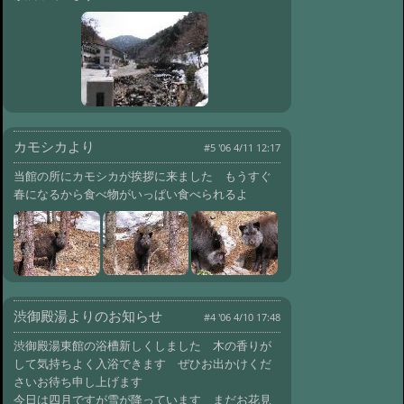
#69:
天狗岳に行って来ました
@ '10 11/20 11:41
#68:
紅葉も始まりま
した
@ '10 10/12 11:23
#67:
今日は急に寒くなりました
@ '10 9/24 10:38
#66:
先日野口健さんと
藤巻さんが来ました
@ '10 7/26 13:53
カモシカより
#5 '06 4/11 12:17
#65:
石楠花の花が咲きました
当館の所にカモシカが挨拶に来ました もうすぐ
@ '10 7/2 09:16
#64:
カモシカくんが川
春になるから食べ物がいっぱい食べられるよ
から上がって来ました
@ '10 6/14 13:42
#63:
野口さんと山登りをしました
@ '10 5/28 09:57
#62:
7年に一度の御柱
が始まりました
@ '10 4/4 07:28
#61:
暖かくなりました気温10度です
渋御殿湯よりのお知らせ
#4 '06 4/10 17:48
@ '10 3/3 08:48
#60:
今朝は雪降りです
渋御殿湯東館の浴槽新しくしました 木の香りが
@ '10 2/28 13:06
#59:
今日は気温プラス
して気持ちよく入浴できます ぜひお出かけくだ
7度あります
@ '10 2/27 14:52
さいお待ち申し上げます
今日は四月ですが雪が降っています まだお花見
#58:
今年一番の冷え込みです