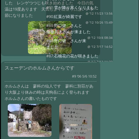
した レンゲつつじも咲き始めました 今日の気
#91:
雪が降り寒くなりました
温は19度あります 天気もよく山登りにはいい季
@ '12 11/23 13:56
節になりました
#90:
紅葉が綺麗です
@ '12 10/26 15:49
#89:
野口健 さんと
藤巻亮太さんが来ました
@ '12 10/4 08:34
#88:
野口健 さんが来
ました
@ '12 7/17 14:52
#87:
石楠花の花が咲きました
@ '12 7/13 11:33
#86:
オオヤマレンゲの
スェーデンのホルムさんからです
花が咲きました
@ '12 7/6 14:49
#9 '06 5/6 10:52
#85:
金環日食見ました
@ '12 5/23 08:57
ホルムさんは 蓼科の仙人です 蓼科に別荘があ
#84:
野口健さんと藤巻さん山から帰
り大阪より休みの時は天狗岳によく登られます
りました
@ '12 3/22 14:22
ホルムさんの書いたものです
#83:
野口健さんと藤巻さんがきまし
た
@ '12 3/21 09:02
#82:
久し振りの良い天気です
@ '12 2/28 10:43
#81:
夕日が綺麗でした
@ '11 11/4 09:34
#80:
夕日の写真撮りに