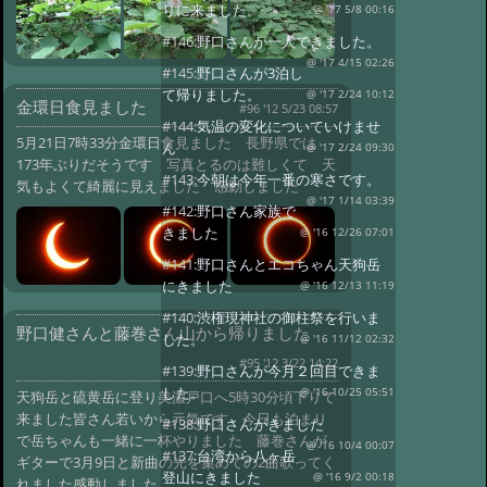
りに来ました。
@ '17 5/8 00:16
#146:
野口さんが一人できました。
@ '17 4/15 02:26
#145:
野口さんが3泊し
て帰りました。
@ '17 2/24 10:12
金環日食見ました
#96 '12 5/23 08:57
#144:
気温の変化についていけませ
5月21日7時33分金環日食見ました 長野県では
ん
@ '17 2/24 09:30
173年ぶりだそうです 写真とるのは難しくて 天
#143:
今朝は今年一番の寒さです。
気もよくて綺麗に見えました 感動しました
@ '17 1/14 03:39
#142:
野口さん家族で
きました
@ '16 12/26 07:01
#141:
野口さんとエコちゃん天狗岳
にきました
@ '16 12/13 11:19
#140:
渋権現神社の御柱祭を行いま
野口健さんと藤巻さん山から帰りました
した。
@ '16 11/12 02:32
#95 '12 3/22 14:22
#139:
野口さんが今月２回目できま
した。
@ '16 10/25 05:51
天狗岳と硫黄岳に登り美濃戸口へ5時30分頃下りて
来ました皆さん若いから元気です 今日も泊まり
#138:
野口さんがきました
で岳ちゃんも一緒に一杯やりました 藤巻さんが
@ '16 10/4 00:07
#137:
台湾から八ヶ岳
ギターで3月9日と新曲の光を集めての2曲歌ってく
登山にきました
@ '16 9/2 00:18
れました感動しました