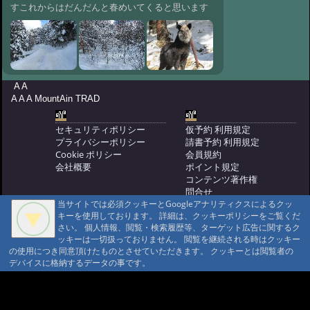
た
@ '15 3/24 23:35
すこれからはだんだんと春めいてくると思います
#125:
今年は雪が多いです。
@ '15 2/13 02:09
#124:
紅葉始まりまし
た
@ '14 10/3 08:45
#123:
天狗岳に行ってきました
A A
@北澤 '14 7/17 11:10
#122:
久しぶりの良
A A A MountAin TRAD
い天気です
@ '14 7/12 15:59
セキュリティポリシー
仮予約 利用規定
#121:
野口さん帰りました
プライバシーポリシー
請書予約 利用規定
@ '14 7/1 17:44
#120:
野口健さんが久し
Cookie ポリシー
会員規約
ぶりに来ました
@ '14 6/30 12:02
会社概要
ポイント規定
コンテンツ著作権
#119:
白蓮の歌碑を写真に撮ってき
問合せ
ました
@ '14 6/21 19:28
当サイトでは必須クッキーとGoogleアナリティクスによるクッ
マウンテントラッド株式会社
キーを使用しております。 詳細は、クッキーポリシーをご覧くだ
#105:
ザゼンソウが咲いていました
〒386-1211 長野県上田市下之郷692
さい。 個人情報、閲覧・検索履歴等、ターゲット広告に関するク
0268371176
@ '14 4/13 10:17
#104:
バスが14日ぶり
ッキーは一切扱っておりません。 閲覧を継続される時はクッキー
に来ます
の使用につき同意頂けたものとさせていただきます。 クッキーとは閲覧者の
© 1999-2026
MountAin TRAD
® Inc. https://www.mountaintrad.co.jp
@ '14 2/27 16:12
デバイスに格納するデータの事です。
#103:
道路が開通しました バスは
来ないです
@ '14 2/22 09:12
#102:
大雪でした 当館の降雪80セ