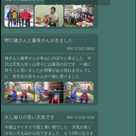
#136:
天狗岳に登ってきました。
@ '16 8/1 23:57
#135:
野口さんと小島さ
んがきました。
@ '16 7/4 12:21
#134:
レンゲツツジの花が咲きまし
た。
@ '16 6/23 02:29
野口健さんと藤巻さんがきました
#133:
野口健さん久しぶりにきまし
#94 '12 3/21 09:02
た
@ '16 6/11 00:36
健さんと藤巻さんが冬山にのぼりに来ました 今
#132:
あけましておめでとうござい
日は天気も良く山登りには最高の日です 一緒に
ます
@ '15 12/31 22:50
登ろうと思いましたが用事があり登れませんでし
#131:
御射鹿池の紅葉
@ '15 10/21 02:55
た 黒百合の岳ちゃんが一緒に登りました
#130:
山の紅葉が始まりました
@ '15 10/10 05:19
#129:
信州サぁイコ
ー！ふるさと旅行券
@ '15 9/16 01:32
#128:
石楠花の花が咲きました。
@ '15 6/30 08:02
#127:
レンゲツツジの
久し振りの良い天気です
#93 '12 2/28 10:43
花が咲きました
@ '15 6/15 09:04
今朝はマイナス15度と寒い朝でした 天気が良く
#126:
久しぶりに野口さんが来まし
カモシカも山から出てきました もう3月になりま