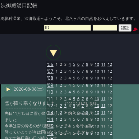
渋御殿湯日記帳
奥蓼科温泉、渋御殿湯へようこそ。北八ヶ岳の自然をお伝えしていきます。
'06
1
2
3
4
5
6
7
8
9
10
11
12
'07
1
2
3
4
5
6
7
8
9
10
11
12
'08
1
2
3
4
5
6
7
8
9
10
11
12
'09
1
2
3
4
5
6
7
8
9
10
11
12
2026-08-08(土)
'10
1
2
3
4
5
6
7
8
9
10
11
12
'11
1
2
3
4
5
6
7
8
9
10
11
12
雪が降り寒くなりました
#102 '12 11/23 13:56
'12
1
2
3
4
5
6
7
8
9
10
11
12
'13
1
2
3
4
5
6
7
8
9
10
11
12
先日11月15日に雪が降りました 10センチ積もり
'14
1
2
3
4
5
6
7
8
9
10
11
12
ました
今年は雪の降るのが1週間はやいです 今日も雪か
'15
1
2
3
4
5
6
7
8
9
10
11
12
降っていますが今は雨になりました これからは
'16
1
2
3
4
5
6
7
8
9
10
11
12
冬です毎日寒い日が続きます