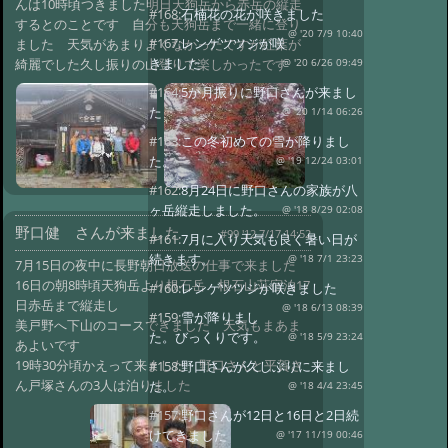
んは10時頃つきました明日天狗岳から赤岳の縦走
#168:
石楠花の花が咲きました
するとのことです 自分も天狗岳まで一緒に登り
@ '20 7/9 10:40
#167:
レンゲツツジが咲
ました 天気があまりよくなかったですが紅葉が
きました
綺麗でした久し振りの山登りで楽しかったです
@ '20 6/26 09:49
#164:
5か月振りに野口さんが来まし
た
@ '20 1/14 06:26
#163:
この冬初めての雪が降りまし
た。
@ '19 12/24 03:01
#162:
8月24日に野口さんの家族が八
ヶ岳縦走しました。
@ '18 8/29 02:08
野口健 さんが来ました
#99 '12 7/17 14:52
#161:
7月に入り天気も良く暑い日が
続きます。
@ '18 7/1 23:23
7月15日の夜中に長野朝日放送の仕事で来ました
16日の朝8時頃天狗岳より根石岳 根石山荘宿泊17
#160:
レンゲツツジが咲きました
日赤岳まで縦走し
@ '18 6/13 08:39
#159:
雪が降りまし
美戸野へ下山のコースできました 天気もまあま
た。びっくりです。
@ '18 5/9 23:24
あよいです
19時30分頃かえって来ました 野口さんと平賀さ
#158:
野口さんが久しぶりに来まし
ん戸塚さんの3人は泊りました
た。
@ '18 4/4 23:45
#157:
野口さんが12日と16日と2日続
けてきました
@ '17 11/19 00:46