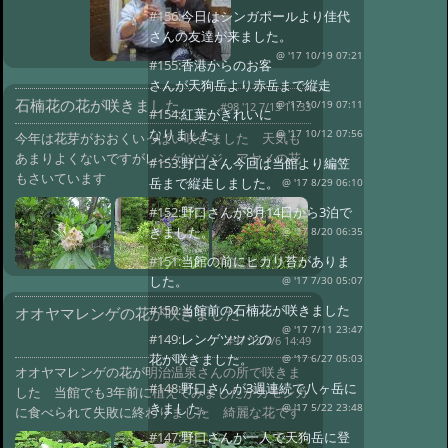
#156:
今日はシンガポールより佳代
さんの友達が来ました。
@ '17 10/19 07:21
#155:
香港からのお客
さんが天狗岳より赤岳まで縦走
石楠花の花が咲きました
@ '17 10/19 07:11
#98 '12 7/13 11:33
#154:
紅葉がきれいに
なりました。
@ '17 10/12 07:56
今年は花芽がおおくいっぱい咲きました 天気も
あまりよくないですがレンゲツツジ アヤメの花
#153:
野口さん今回は当館より編笠
もさいています
岳まで縦走しました。
@ '17 8/29 06:10
#152:
野口さんが8月14日から3泊で
きました。
@ '17 8/20 06:35
#151:
当館の前にヒカリ苔がありま
した。
@ '17 7/30 05:07
#150:
当館前の石楠花が咲きました
オオヤマレンゲの花が咲きました
@ '17 7/11 23:47
#149:
レンゲツツジの
#97 '12 7/6 14:49
花が咲きました。
@ '17 6/27 05:03
オオヤマレンゲの花が明治温泉さんの所で咲きま
#148:
野口さんが3週連続で八ヶ岳に
した 当館でも3年前に植えてみましたがカモシカ
きました。
@ '17 5/22 23:48
に食べられて失敗に終わりました 綺麗な花です
#147:
野口さんが一人で天狗岳に登