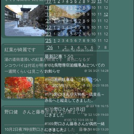
'17
1
2
3
4
5
6
7
8
9
10
11
12
'18
1
2
3
4
5
6
7
8
9
10
11
12
'19
1
2
3
4
5
6
7
8
9
10
11
12
'20
1
2
3
4
5
6
7
8
9
10
11
12
'22
1
2
3
4
5
6
7
8
9
10
11
12
'23
1
2
3
4
5
6
7
8
9
10
11
12
'25
1
2
3
4
5
6
7
8
9
10
11
12
'26
1
2
3
4
5
6
7
8
紅葉が綺麗です
#101 '12 10/26 15:49
最新記事
1-50
湯の道街道添いの紅葉が綺麗です 黄色になるダ
#182:
長野県宿泊税導入についての
ンコウバイは付近が明るくなります 紅葉もあと
お知らせ
一週間くらいは見ごろです
@ '26 3/21 14:28
#180:
有料駐車場 ご利用につい
て 2025年
@ '23 12/23 18:05
#179:
野口さんが天狗岳～硫黄岳～
赤岳へと縦走してきました。
@ '23 7/8 16:15
#170:
野口さんが1月2日
野口健 さんと藤巻亮太さんが来ました
にきました
@ '22 1/29 19:03
#100 '12 10/4 08:34
#169:
野口さん藤巻さんが偶然一緒
10月2日夜7時頃野口さんが急に来ました 藤巻さ
にきました。
@ '20 8/23 13:20