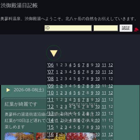
渋御殿湯日記帳
奥蓼科温泉、渋御殿湯へようこそ。北八ヶ岳の自然をお伝えしていきます。
'06
1
2
3
4
5
6
7
8
9
10
11
12
'07
1
2
3
4
5
6
7
8
9
10
11
12
'08
1
2
3
4
5
6
7
8
9
10
11
12
'09
1
2
3
4
5
6
7
8
9
10
11
12
2026-08-08(土)
'10
1
2
3
4
5
6
7
8
9
10
11
12
'11
1
2
3
4
5
6
7
8
9
10
11
12
紅葉が綺麗です
#40 '07 11/1 10:12
'12
1
2
3
4
5
6
7
8
9
10
11
12
'13
1
2
3
4
5
6
7
8
9
10
11
12
奥蓼科の湯道街道沿線の紅葉が綺麗です 今年は
'14
1
2
3
4
5
6
7
8
9
10
11
12
紅葉が10日ほど遅れています あと1週間くらいは
楽しめます
'15
1
2
3
4
5
6
7
8
9
10
11
12
'16
1
2
3
4
5
6
7
8
9
10
11
12