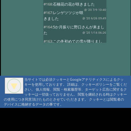
#168:
石楠花の花が咲きました
@ '20 7/9 10:40
#167:
レンゲツツジが咲
きました
@ '20 6/26 09:49
#164:
5か月振りに野口さんが来まし
た
@ '20 1/14 06:26
#163:
この冬初めての雪が降りまし
た。
@ '19 12/24 03:01
#162:
8月24日に野口さんの家族が八
ヶ岳縦走しました。
@ '18 8/29 02:08
#161:
7月に入り天気も良く暑い日が
続きます。
@ '18 7/1 23:23
当サイトでは必須クッキーとGoogleアナリティクスによるクッ
#160:
レンゲツツジが咲きました
キーを使用しております。 詳細は、クッキーポリシーをご覧くだ
さい。 個人情報、閲覧・検索履歴等、ターゲット広告に関するク
@ '18 6/13 08:39
#159:
雪が降りまし
ッキーは一切扱っておりません。 閲覧を継続される時はクッキー
た。びっくりです。
@ '18 5/9 23:24
の使用につき同意頂けたものとさせていただきます。 クッキーとは閲覧者の
デバイスに格納するデータの事です。
#158:
野口さんが久しぶりに来まし
た。
@ '18 4/4 23:45
A A
#157:
野口さんが12日と16日と2日続
A A A MountAin TRAD
けてきました
@ '17 11/19 00:46