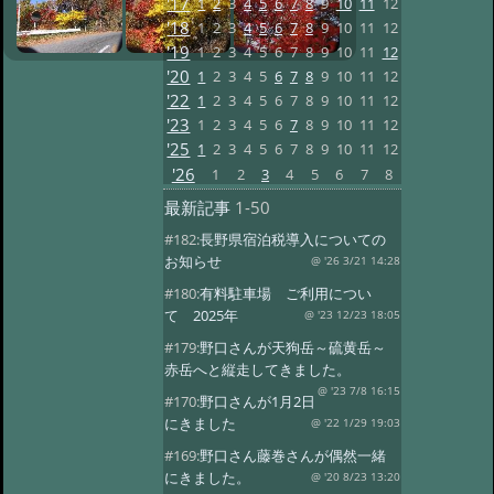
'17
1
2
3
4
5
6
7
8
9
10
11
12
'18
1
2
3
4
5
6
7
8
9
10
11
12
'19
1
2
3
4
5
6
7
8
9
10
11
12
'20
1
2
3
4
5
6
7
8
9
10
11
12
'22
1
2
3
4
5
6
7
8
9
10
11
12
'23
1
2
3
4
5
6
7
8
9
10
11
12
'25
1
2
3
4
5
6
7
8
9
10
11
12
'26
1
2
3
4
5
6
7
8
最新記事
1-50
#182:
長野県宿泊税導入についての
お知らせ
@ '26 3/21 14:28
#180:
有料駐車場 ご利用につい
て 2025年
@ '23 12/23 18:05
#179:
野口さんが天狗岳～硫黄岳～
赤岳へと縦走してきました。
@ '23 7/8 16:15
#170:
野口さんが1月2日
にきました
@ '22 1/29 19:03
#169:
野口さん藤巻さんが偶然一緒
にきました。
@ '20 8/23 13:20