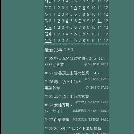
'19
1
2
3
4
5
6
7
8
9
10
11
12
'20
1
2
3
4
5
6
7
8
9
10
11
12
'21
1
2
3
4
5
6
7
8
9
10
11
12
'22
1
2
3
4
5
6
7
8
9
10
11
12
'23
1
2
3
4
5
6
7
8
9
10
11
12
'24
1
2
3
4
5
6
7
8
9
10
11
12
'25
1
2
3
4
5
6
7
8
9
10
11
12
最新記事
1-50
#128:
野天風呂は通常通りお入りい
ただけます
@ '25 8/31 10:31
#127:
赤岳頂上山荘の営業 2025
@ '25 6/20 15:58
#126:
赤岳頂上山荘の
電話番号
@ '24 9/7 17:30
#125:
赤岳頂上山荘の営業
@管理人 '24 6/21 15:07
#124:
女性専用テ
ントサイト
@本沢温泉 '23 6/19 18:40
#123:
白砂新道
@本沢温泉 '23 5/21 20:02
#122:
2023年アルバイト募集情報