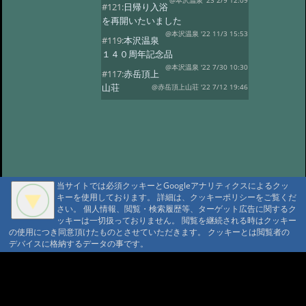
@本沢温泉 '23 2/9 12:09
#121:
日帰り入浴
を再開いたいました
@本沢温泉 '22 11/3 15:53
#119:
本沢温泉
１４０周年記念品
@本沢温泉 '22 7/30 10:30
#117:
赤岳頂上
山荘
@赤岳頂上山荘 '22 7/12 19:46
#116:
映画ゆるキャン
@本沢温泉 '22 7/2 14:22
#113:
こけももの
湯
@本沢温泉 '22 4/19 21:16
#112:
2022年 本沢温泉グループ営業
予定
@ '22 2/27 17:18
当サイトでは必須クッキーとGoogleアナリティクスによるクッ
#111:
野天風呂再開のお知らせ
キーを使用しております。 詳細は、クッキーポリシーをご覧くだ
@ '21 9/16 13:41
さい。 個人情報、閲覧・検索履歴等、ターゲット広告に関するク
#110:
現在野天風呂は
ッキーは一切扱っておりません。 閲覧を継続される時はクッキー
ご利用いただけません
@ '21 9/1 10:24
の使用につき同意頂けたものとさせていただきます。 クッキーとは閲覧者の
デバイスに格納するデータの事です。
#109:
2021年度 【本沢温泉】今シー
ズン営業予定
@ '21 4/13 16:22
A A
#108:
お知らせ
@ '20 8/23 16:07
A A A MountAin TRAD
#107:
山びこ荘営業開始のお知らせ