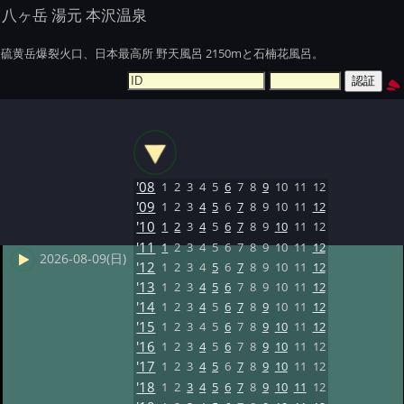
八ヶ岳 湯元 本沢温泉
硫黄岳爆裂火口、日本最高所 野天風呂 2150mと石楠花風呂。
'08
1
2
3
4
5
6
7
8
9
10
11
12
'09
1
2
3
4
5
6
7
8
9
10
11
12
'10
1
2
3
4
5
6
7
8
9
10
11
12
'11
1
2
3
4
5
6
7
8
9
10
11
12
2026-08-09(日)
'12
1
2
3
4
5
6
7
8
9
10
11
12
'13
1
2
3
4
5
6
7
8
9
10
11
12
'14
1
2
3
4
5
6
7
8
9
10
11
12
'15
1
2
3
4
5
6
7
8
9
10
11
12
'16
1
2
3
4
5
6
7
8
9
10
11
12
'17
1
2
3
4
5
6
7
8
9
10
11
12
'18
1
2
3
4
5
6
7
8
9
10
11
12