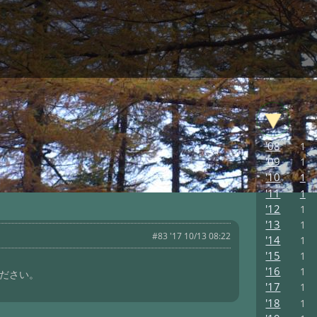
'08
1
'09
1
'10
1
'11
1
'12
1
'13
1
#83 '17 10/13 08:22
'14
1
'15
1
'16
1
ください。
'17
1
'18
1