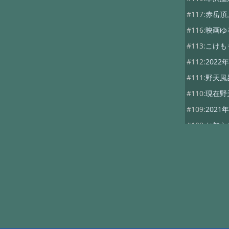
#117:
赤岳頂
#116:
映画ゆ
#113:
こけも
#112:
202
#111:
野天風
#110:
現在野
#109:
202
#108:
お知ら
#107:
山びこ
#102:
ダイワ
#101:
本沢グ
#100:
山神祭
#99:
10月5日
#98:
秋の行