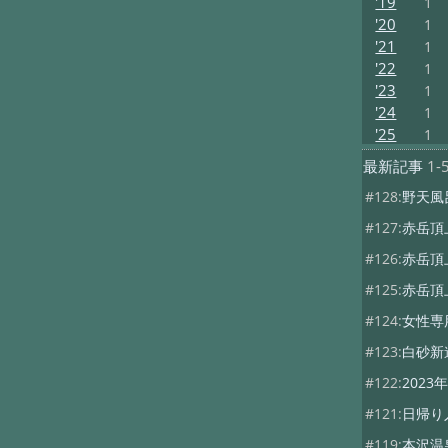
'19
1
'20
1
'21
1
'22
1
'23
1
'24
1
'25
1
最新記事
1-
#128:
野天風
#127:
赤岳頂
#126:
赤岳頂
#125:
赤岳頂
#124:
女性専
#123:
白砂新
#122:
202
#121:
日帰り
#119:
本沢温