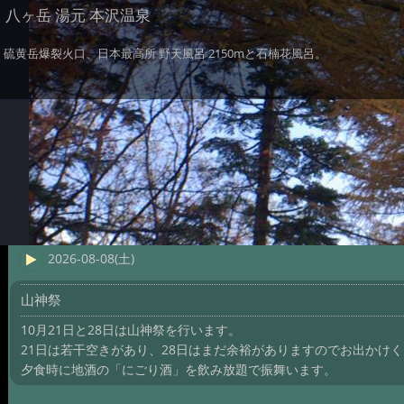
八ヶ岳 湯元 本沢温泉
硫黄岳爆裂火口、日本最高所 野天風呂 2150mと石楠花風呂。
2026-08-08(土)
山神祭
10月21日と28日は山神祭を行います。
21日は若干空きがあり、28日はまだ余裕がありますのでお出かけ
夕食時に地酒の「にごり酒」を飲み放題で振舞います。