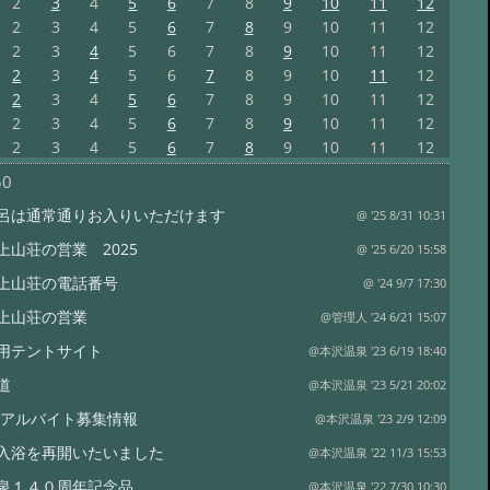
2
3
4
5
6
7
8
9
10
11
12
2
3
4
5
6
7
8
9
10
11
12
2
3
4
5
6
7
8
9
10
11
12
2
3
4
5
6
7
8
9
10
11
12
2
3
4
5
6
7
8
9
10
11
12
2
3
4
5
6
7
8
9
10
11
12
2
3
4
5
6
7
8
9
10
11
12
50
呂は通常通りお入りいただけます
@ '25 8/31 10:31
上山荘の営業 2025
@ '25 6/20 15:58
上山荘の電話番号
@ '24 9/7 17:30
上山荘の営業
@管理人 '24 6/21 15:07
用テントサイト
@本沢温泉 '23 6/19 18:40
道
@本沢温泉 '23 5/21 20:02
3年アルバイト募集情報
@本沢温泉 '23 2/9 12:09
入浴を再開いたいました
@本沢温泉 '22 11/3 15:53
泉１４０周年記念品
@本沢温泉 '22 7/30 10:30