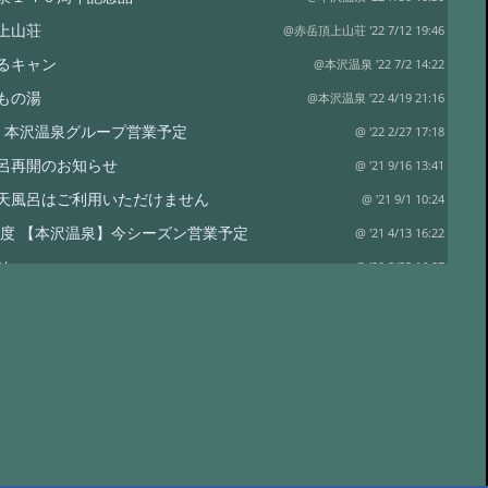
上山荘
@赤岳頂上山荘 '22 7/12 19:46
るキャン
@本沢温泉 '22 7/2 14:22
もの湯
@本沢温泉 '22 4/19 21:16
2年 本沢温泉グループ営業予定
@ '22 2/27 17:18
呂再開のお知らせ
@ '21 9/16 13:41
天風呂はご利用いただけません
@ '21 9/1 10:24
1年度 【本沢温泉】今シーズン営業予定
@ '21 4/13 16:22
せ
@ '20 8/23 16:07
荘営業開始のお知らせ
@ '20 6/27 12:46
ハウススペシャル 雲上の秘湯を守る
@ '19 12/26 06:46
ループの営業
@ '19 11/6 02:37
、紅葉はこれから
@ '19 10/7 03:45
(土) 山神祭
@ '19 10/1 00:42
事
@ '19 9/9 04:03