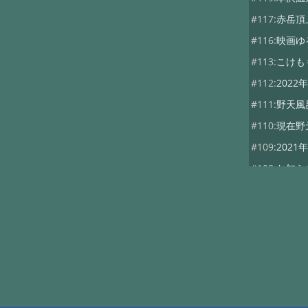
#117:
赤岳頂
#116:
映画ゆ
#113:
こけも
#112:
202
#111:
野天風
#110:
現在野
#109:
202
#108:
お知ら
#107:
山びこ
#102:
ダイワ
#101:
本沢グ
#100:
山神祭
#99:
10月5日
#98:
秋の行