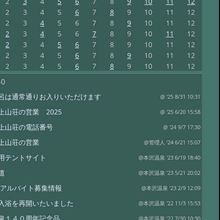
2
3
4
5
6
7
8
9
10
11
12
2
3
4
5
6
7
8
9
10
11
12
2
3
4
5
6
7
8
9
10
11
12
2
3
4
5
6
7
8
9
10
11
12
2
3
4
5
6
7
8
9
10
11
12
2
3
4
5
6
7
8
9
10
11
12
2
3
4
5
6
7
8
9
10
11
12
50
呂は通常通りお入りいただけます
@ '25 8/31 10:31
上山荘の営業 2025
@ '25 6/20 15:58
上山荘の電話番号
@ '24 9/7 17:30
上山荘の営業
@管理人 '24 6/21 15:07
用テントサイト
@本沢温泉 '23 6/19 18:40
道
@本沢温泉 '23 5/21 20:02
3年アルバイト募集情報
@本沢温泉 '23 2/9 12:09
入浴を再開いたいました
@本沢温泉 '22 11/3 15:53
泉１４０周年記念品
@本沢温泉 '22 7/30 10:30