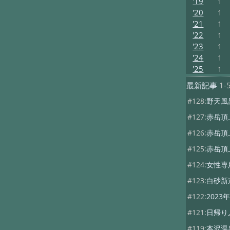
'19
1
'20
1
'21
1
'22
1
'23
1
'24
1
'25
1
最新記事
1-
#128:
野天風
#127:
赤岳頂
#126:
赤岳頂
#125:
赤岳頂
#124:
女性専
#123:
白砂新
#122:
202
#121:
日帰り
#119:
本沢温