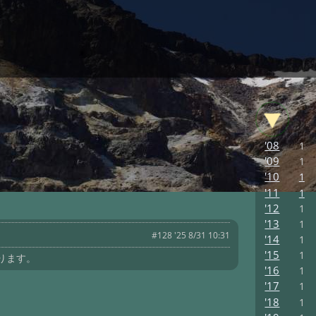
'08
1
'09
1
'10
1
'11
1
'12
1
'13
1
#128 '25 8/31 10:31
'14
1
'15
1
ります。
'16
1
'17
1
'18
1