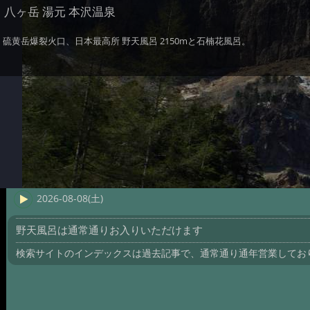
八ヶ岳 湯元 本沢温泉
硫黄岳爆裂火口、日本最高所 野天風呂 2150mと石楠花風呂。
2026-08-08(土)
野天風呂は通常通りお入りいただけます
検索サイトのインデックスは過去記事で、通常通り通年営業してお