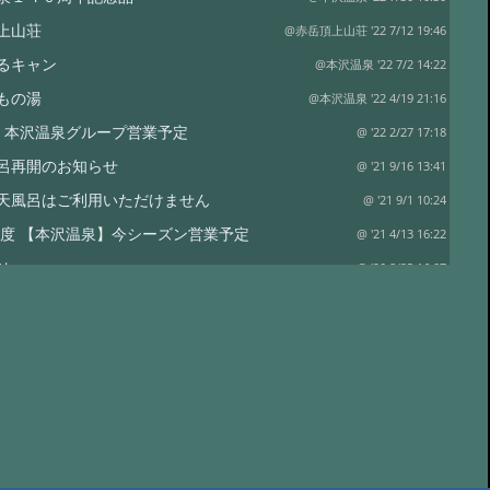
上山荘
@赤岳頂上山荘 '22 7/12 19:46
るキャン
@本沢温泉 '22 7/2 14:22
もの湯
@本沢温泉 '22 4/19 21:16
2年 本沢温泉グループ営業予定
@ '22 2/27 17:18
呂再開のお知らせ
@ '21 9/16 13:41
天風呂はご利用いただけません
@ '21 9/1 10:24
1年度 【本沢温泉】今シーズン営業予定
@ '21 4/13 16:22
せ
@ '20 8/23 16:07
荘営業開始のお知らせ
@ '20 6/27 12:46
ハウススペシャル 雲上の秘湯を守る
@ '19 12/26 06:46
ループの営業
@ '19 11/6 02:37
、紅葉はこれから
@ '19 10/7 03:45
(土) 山神祭
@ '19 10/1 00:42
事
@ '19 9/9 04:03