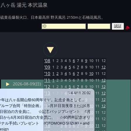
八ヶ岳 湯元 本沢温泉
硫黄岳爆裂火口、日本最高所 野天風呂 2150mと石楠花風呂。
'08
1
2
3
4
5
6
7
8
9
10
11
12
'09
1
2
3
4
5
6
7
8
9
10
11
12
'10
1
2
3
4
5
6
7
8
9
10
11
12
'11
1
2
3
4
5
6
7
8
9
10
11
12
2026-08-09(日)
'12
1
2
3
4
5
6
7
8
9
10
11
12
'13
1
2
3
4
5
6
7
8
9
10
11
12
'14 4/11 20:02
'14
1
2
3
4
5
6
7
8
9
10
11
12
今年は八ヶ岳開山祭60周年です。記念企画として…
グループ合同「特別企画」 5月31日前夜祭または6月
'15
1
2
3
4
5
6
7
8
9
10
11
12
1日宿泊の方全員に、 ☆記念バッジプレゼント 6月
'16
1
2
3
4
5
6
7
8
9
10
11
12
1日から6月30日宿泊の方全員に、 ☆60周年記念オリ
'17
1
2
3
4
5
6
7
8
9
10
11
12
ジナル手拭いプレゼント (C)TOMOKO SUZUKI + and
'18
1
2
3
4
5
6
7
8
9
10
11
12
esign