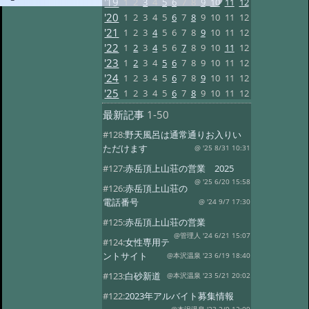
'19
1
2
3
4
5
6
7
8
9
10
11
12
'20
1
2
3
4
5
6
7
8
9
10
11
12
'21
1
2
3
4
5
6
7
8
9
10
11
12
'22
1
2
3
4
5
6
7
8
9
10
11
12
'23
1
2
3
4
5
6
7
8
9
10
11
12
'24
1
2
3
4
5
6
7
8
9
10
11
12
'25
1
2
3
4
5
6
7
8
9
10
11
12
最新記事
1-50
#128:
野天風呂は通常通りお入りい
ただけます
@ '25 8/31 10:31
#127:
赤岳頂上山荘の営業 2025
@ '25 6/20 15:58
#126:
赤岳頂上山荘の
電話番号
@ '24 9/7 17:30
#125:
赤岳頂上山荘の営業
@管理人 '24 6/21 15:07
#124:
女性専用テ
ントサイト
@本沢温泉 '23 6/19 18:40
#123:
白砂新道
@本沢温泉 '23 5/21 20:02
#122:
2023年アルバイト募集情報