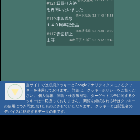
@本沢温泉 '23 2/9 12:09
#121:
日帰り入浴
を再開いたいました
@本沢温泉 '22 11/3 15:53
#119:
本沢温泉
１４０周年記念品
@本沢温泉 '22 7/30 10:30
#117:
赤岳頂上
山荘
@赤岳頂上山荘 '22 7/12 19:46
#116:
映画ゆるキャン
@本沢温泉 '22 7/2 14:22
#113:
こけももの
湯
@本沢温泉 '22 4/19 21:16
#112:
2022年 本沢温泉グループ営業
予定
@ '22 2/27 17:18
当サイトでは必須クッキーとGoogleアナリティクスによるクッ
#111:
野天風呂再開のお知らせ
キーを使用しております。 詳細は、クッキーポリシーをご覧くだ
@ '21 9/16 13:41
さい。 個人情報、閲覧・検索履歴等、ターゲット広告に関するク
#110:
現在野天風呂は
ッキーは一切扱っておりません。 閲覧を継続される時はクッキー
ご利用いただけません
@ '21 9/1 10:24
の使用につき同意頂けたものとさせていただきます。 クッキーとは閲覧者の
デバイスに格納するデータの事です。
#109:
2021年度 【本沢温泉】今シー
ズン営業予定
@ '21 4/13 16:22
A A
#108:
お知らせ
@ '20 8/23 16:07
A A A MountAin TRAD
#107:
山びこ荘営業開始のお知らせ