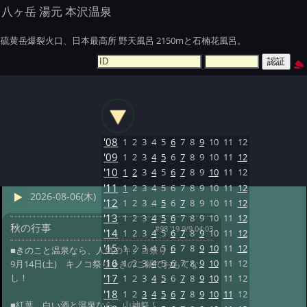
八ヶ岳 湯元 本沢温泉
硫黄岳爆裂火口、日本最高所 野天風呂 2150mと石楠花風呂。
'08
1
2
3
4
5
6
7
8
9
10
11
12
'09
1
2
3
4
5
6
7
8
9
10
11
12
'10
1
2
3
4
5
6
7
8
9
10
11
12
'11
1
2
3
4
5
6
7
8
9
10
11
12
2026-08-06(木)
'12
1
2
3
4
5
6
7
8
9
10
11
12
'13
1
2
3
4
5
6
7
8
9
10
11
12
秋の行事
#98 '19 9/9 04:03
'14
1
2
3
4
5
6
7
8
9
10
11
12
'15
1
2
3
4
5
6
7
8
9
10
11
12
■きのこと温泉なら、人気のキノコ祭り！
'16
1
2
3
4
5
6
7
8
9
10
11
12
9月14日(土) キノコ祭り ♪きのこ鍋でおもてな
し！
'17
1
2
3
4
5
6
7
8
9
10
11
12
'18
1
2
3
4
5
6
7
8
9
10
11
12
■紅葉、白い酒と温泉なら、山神祭！