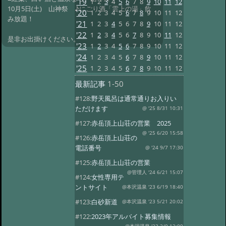
'19
1
2
3
4
5
6
7
8
9
10
11
12
10月5日(土) 山神祭 ♪にごり酒「雲上の湯」飲
'20
1
2
3
4
5
6
7
8
9
10
11
12
み放題！
'21
1
2
3
4
5
6
7
8
9
10
11
12
'22
1
2
3
4
5
6
7
8
9
10
11
12
是非お出掛けください。
'23
1
2
3
4
5
6
7
8
9
10
11
12
'24
1
2
3
4
5
6
7
8
9
10
11
12
'25
1
2
3
4
5
6
7
8
9
10
11
12
最新記事
1-50
#128:
野天風呂は通常通りお入りい
ただけます
@ '25 8/31 10:31
#127:
赤岳頂上山荘の営業 2025
@ '25 6/20 15:58
#126:
赤岳頂上山荘の
電話番号
@ '24 9/7 17:30
#125:
赤岳頂上山荘の営業
@管理人 '24 6/21 15:07
#124:
女性専用テ
ントサイト
@本沢温泉 '23 6/19 18:40
#123:
白砂新道
@本沢温泉 '23 5/21 20:02
#122:
2023年アルバイト募集情報