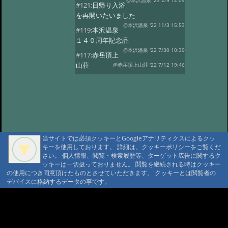
@本沢温泉 '23 2/9 12:09
#121:
日帰り入浴
を再開いたいました
@本沢温泉 '22 11/3 15:53
#119:
本沢温泉
１４０周年記念品
@本沢温泉 '22 7/30 10:30
#117:
赤岳頂上
山荘
@赤岳頂上山荘 '22 7/12 19:46
#116:
映画ゆるキャン
@本沢温泉 '22 7/2 14:22
#113:
こけももの
湯
@本沢温泉 '22 4/19 21:16
#112:
2022年 本沢温泉グループ営業
予定
@ '22 2/27 17:18
当サイトでは必須クッキーとGoogleアナリティクスによるクッ
#111:
野天風呂再開のお知らせ
キーを使用しております。 詳細は、クッキーポリシーをご覧くだ
@ '21 9/16 13:41
さい。 個人情報、閲覧・検索履歴等、ターゲット広告に関するク
#110:
現在野天風呂は
ッキーは一切扱っておりません。 閲覧を継続される時はクッキー
ご利用いただけません
@ '21 9/1 10:24
の使用につき同意頂けたものとさせていただきます。 クッキーとは閲覧者の
デバイスに格納するデータの事です。
#109:
2021年度 【本沢温泉】今シー
ズン営業予定
@ '21 4/13 16:22
A A
#108:
お知らせ
@ '20 8/23 16:07
A A A MountAin TRAD
#107:
山びこ荘営業開始のお知らせ