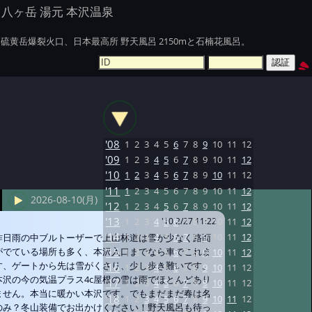
八ヶ岳 湯元 本沢温泉
硫黄岳爆裂火口、日本最高所 野天風呂 2150mと石楠花風呂。
'08
1
2
3
4
5
6
7
8
9
10
11
12
'09
1
2
3
4
5
6
7
8
9
10
11
12
'10
1
2
3
4
5
6
7
8
9
10
11
12
'11
1
2
3
4
5
6
7
8
9
10
11
12
2026-08-10(月)
'12
1
2
3
4
5
6
7
8
9
10
11
12
'13
1
2
3
4
5
6
7
8
9
10
11
12
'10 2/27 11:22
'14
1
2
3
4
5
6
7
8
9
10
11
12
昨日雨の中ブルトーザーで上山林道は雪が少なく路面
がでている場所も多く、本沢入口までなら車でこれま
'15
1
2
3
4
5
6
7
8
9
10
11
12
す、ゲートから先は雪がくさり、少し歩き難いです。
'16
1
2
3
4
5
6
7
8
9
10
11
12
本沢の今の気温プラス4c屋根の雪は雨でほとんどあり
'17
1
2
3
4
5
6
7
8
9
10
11
12
ません。本当に暖かい本沢です。でもまだまだ春は名
'18
1
2
3
4
5
6
7
8
9
10
11
12
のみ？冬山装備でお出かけください！野天風呂も待っ