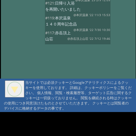
@本沢温泉 '23 2/9 12:09
#121:
日帰り入浴
を再開いたいました
@本沢温泉 '22 11/3 15:53
#119:
本沢温泉
１４０周年記念品
@本沢温泉 '22 7/30 10:30
#117:
赤岳頂上
山荘
@赤岳頂上山荘 '22 7/12 19:46
#116:
映画ゆるキャン
@本沢温泉 '22 7/2 14:22
#113:
こけももの
湯
@本沢温泉 '22 4/19 21:16
#112:
2022年 本沢温泉グループ営業
予定
@ '22 2/27 17:18
当サイトでは必須クッキーとGoogleアナリティクスによるクッ
#111:
野天風呂再開のお知らせ
キーを使用しております。 詳細は、クッキーポリシーをご覧くだ
@ '21 9/16 13:41
さい。 個人情報、閲覧・検索履歴等、ターゲット広告に関するク
#110:
現在野天風呂は
ッキーは一切扱っておりません。 閲覧を継続される時はクッキー
ご利用いただけません
@ '21 9/1 10:24
の使用につき同意頂けたものとさせていただきます。 クッキーとは閲覧者の
デバイスに格納するデータの事です。
#109:
2021年度 【本沢温泉】今シー
ズン営業予定
@ '21 4/13 16:22
A A
#108:
お知らせ
@ '20 8/23 16:07
A A A MountAin TRAD
#107:
山びこ荘営業開始のお知らせ