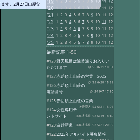
'19
1
2
3
4
5
6
7
8
9
10
11
12
てます。2月27日山親父
'20
1
2
3
4
5
6
7
8
9
10
11
12
'21
1
2
3
4
5
6
7
8
9
10
11
12
'22
1
2
3
4
5
6
7
8
9
10
11
12
'23
1
2
3
4
5
6
7
8
9
10
11
12
'24
1
2
3
4
5
6
7
8
9
10
11
12
'25
1
2
3
4
5
6
7
8
9
10
11
12
最新記事
1-50
#128:
野天風呂は通常通りお入りい
ただけます
@ '25 8/31 10:31
#127:
赤岳頂上山荘の営業 2025
@ '25 6/20 15:58
#126:
赤岳頂上山荘の
電話番号
@ '24 9/7 17:30
#125:
赤岳頂上山荘の営業
@管理人 '24 6/21 15:07
#124:
女性専用テ
ントサイト
@本沢温泉 '23 6/19 18:40
#123:
白砂新道
@本沢温泉 '23 5/21 20:02
#122:
2023年アルバイト募集情報