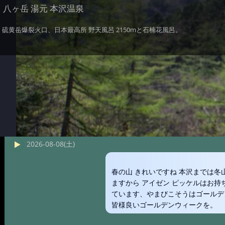
八ヶ岳 湯元 本沢温泉
硫黄岳爆裂火口、日本最高所 野天風呂 2150mと石楠花風呂。
2026-08-08(土)
春の山 きれいですね 本沢までは
ますから アイゼン ピッケルはお
ています、やまびこそうはゴールデ
皆様良いゴールデンウィークを。