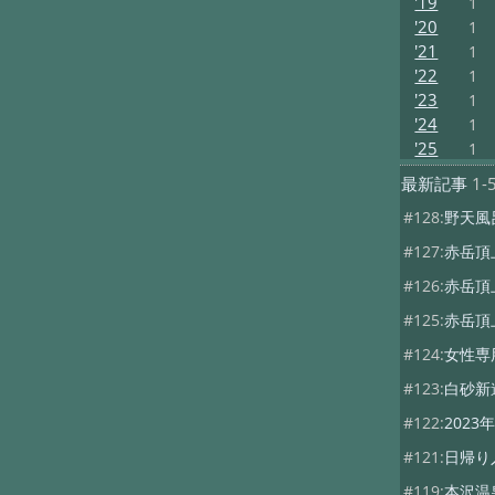
'19
1
'20
1
'21
1
'22
1
'23
1
'24
1
'25
1
最新記事
1-
#128:
野天風
#127:
赤岳頂
#126:
赤岳頂
#125:
赤岳頂
#124:
女性専
#123:
白砂新
#122:
202
#121:
日帰り
#119:
本沢温