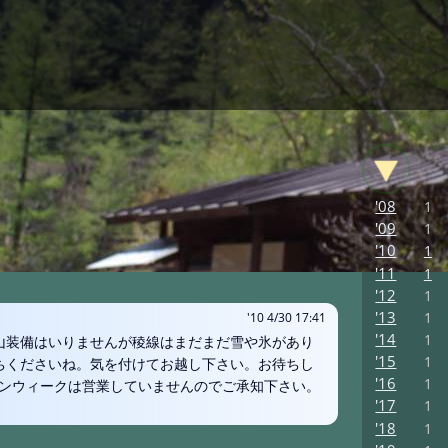
'08
1
'09
1
'10
1
'11
1
'12
1
'13
1
'10 4/30 17:41
'14
1
冬山装備はいりませんが稜線はまだまだ雪や氷があり
'15
1
持ちくださいね。気を付けてお越し下さい。お待ちし
'16
1
ンウィークは営業していませんのでご承知下さい。
'17
1
'18
1