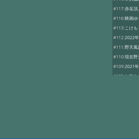
#117:
赤岳頂
#116:
映画ゆ
#113:
こけも
#112:
202
#111:
野天風
#110:
現在野
#109:
202
#108:
お知ら
#107:
山びこ
#102:
ダイワ
#101:
本沢グ
#100:
山神祭
#99:
10月5日
#98:
秋の行