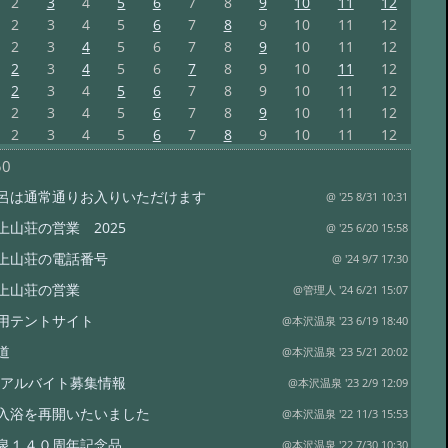
2
3
4
5
6
7
8
9
10
11
12
2
3
4
5
6
7
8
9
10
11
12
2
3
4
5
6
7
8
9
10
11
12
2
3
4
5
6
7
8
9
10
11
12
2
3
4
5
6
7
8
9
10
11
12
2
3
4
5
6
7
8
9
10
11
12
2
3
4
5
6
7
8
9
10
11
12
50
呂は通常通りお入りいただけます
@ '25 8/31 10:31
上山荘の営業 2025
@ '25 6/20 15:58
上山荘の電話番号
@ '24 9/7 17:30
上山荘の営業
@管理人 '24 6/21 15:07
用テントサイト
@本沢温泉 '23 6/19 18:40
道
@本沢温泉 '23 5/21 20:02
3年アルバイト募集情報
@本沢温泉 '23 2/9 12:09
入浴を再開いたいました
@本沢温泉 '22 11/3 15:53
泉１４０周年記念品
@本沢温泉 '22 7/30 10:30