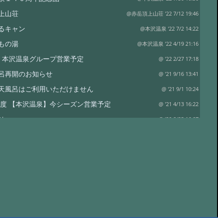
上山荘
@赤岳頂上山荘 '22 7/12 19:46
るキャン
@本沢温泉 '22 7/2 14:22
もの湯
@本沢温泉 '22 4/19 21:16
2年 本沢温泉グループ営業予定
@ '22 2/27 17:18
呂再開のお知らせ
@ '21 9/16 13:41
天風呂はご利用いただけません
@ '21 9/1 10:24
1年度 【本沢温泉】今シーズン営業予定
@ '21 4/13 16:22
せ
@ '20 8/23 16:07
荘営業開始のお知らせ
@ '20 6/27 12:46
ハウススペシャル 雲上の秘湯を守る
@ '19 12/26 06:46
ループの営業
@ '19 11/6 02:37
、紅葉はこれから
@ '19 10/7 03:45
(土) 山神祭
@ '19 10/1 00:42
事
@ '19 9/9 04:03