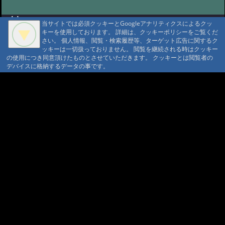
#88:
八ヶ岳開山祭
@ '18 6/3 10:56
A A
当サイトでは必須クッキーとGoogleアナリティクスによるクッ
#87:
八ヶ岳開山祭
@ '18 5/22 04:35
A A A MountAin TRAD
キーを使用しております。 詳細は、クッキーポリシーをご覧くだ
#86:
本沢温泉 今年のイベント (2018)
さい。 個人情報、閲覧・検索履歴等、ターゲット広告に関するク
ッキーは一切扱っておりません。 閲覧を継続される時はクッキー
セキュリティポリシー
仮予約 利用規定
@ '18 4/9 03:22
#85:
今年の小屋開け
の使用につき同意頂けたものとさせていただきます。 クッキーとは閲覧者の
プライバシーポリシー
請書予約 利用規定
（営業）日程
@ '18 3/22 08:47
デバイスに格納するデータの事です。
Cookie ポリシー
会員規約
会社概要
ポイント規定
#84:
八ヶ岳は初冠雪、台風22号接近
コンテンツ著作権
の中、山神祭
@ '17 10/29 07:44
問合せ
#83:
山神祭
@ '17 10/13 08:22
マウンテントラッド株式会社
〒386-1211 長野県上田市下之郷692
#82:
本沢温泉宿泊の方の送迎につい
0268371176
て
@ '17 10/13 08:01
© 1999-2026
MountAin TRAD
® Inc. https://www.mountaintrad.co.jp
#81:
キレット小屋の今年度の営業は
終了
@ '17 10/13 07:56
#80:
2017年度 山びこ荘小屋閉め
@ '17 10/13 07:52
#79:
7月8日(土)石楠
花・九輪草祭り
@ '17 7/14 12:53
#78:
イベントのお知らせ
@ '17 5/31 06:04
#77:
暖かくなってきま