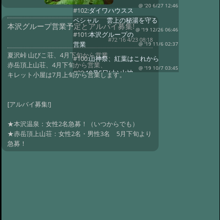
@ '20 6/27 12:46
#102:
ダイワハウスス
ペシャル 雲上の秘湯を守る
本沢グループ営業予定とアルバイ募集!
@ '19 12/26 06:46
#101:
本沢グループの
#72 '16 4/23 08:18
営業
@ '19 11/6 02:37
夏沢峠 山びこ荘、4月下旬から営業、
#100:
山神祭、紅葉はこれから
赤岳頂上山荘、4月下旬から営業、
@ '19 10/7 03:45
#99:
10月5日(土) 山神
キレット小屋は7月上旬から営業します。
祭
@ '19 10/1 00:42
#98:
秋の行事
@ '19 9/9 04:03
[アルバイ募集!]
#97:
八ヶ岳開山前夜祭
@ '19 6/10 01:31
★本沢温泉：女性2名急募！（いつからでも）
#96:
八ケ岳開山祭
★赤岳頂上山荘：女性2名・男性3名 5月下旬より
@管理人 '19 5/28 03:18
#95:
新雪の本沢
急募！
温泉
@ '19 3/5 12:57
#94:
本沢入口～本沢温泉区間 本日復
旧、通行可！
@ '18 11/22 05:04
#93:
初雪！
@ '18 10/15 05:24
#90:
きのこ祭り
@ '18 9/5 06:00
#89:
九輪草満開
@ '18 7/3 06:11