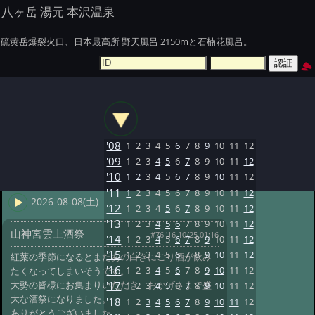
八ヶ岳 湯元 本沢温泉
硫黄岳爆裂火口、日本最高所 野天風呂 2150mと石楠花風呂。
'08
1
2
3
4
5
6
7
8
9
10
11
12
'09
1
2
3
4
5
6
7
8
9
10
11
12
'10
1
2
3
4
5
6
7
8
9
10
11
12
'11
1
2
3
4
5
6
7
8
9
10
11
12
2026-08-08(土)
'12
1
2
3
4
5
6
7
8
9
10
11
12
'13
1
2
3
4
5
6
7
8
9
10
11
12
山神宮雲上酒祭
#76 '16 10/25 01:16
'14
1
2
3
4
5
6
7
8
9
10
11
12
'15
1
2
3
4
5
6
7
8
9
10
11
12
紅葉の季節になるとまたあの白きにごり酒が飲み
'16
1
2
3
4
5
6
7
8
9
10
11
12
たくなってしまいそうです。
大勢の皆様にお集まりいただき、おかげさまで盛
'17
1
2
3
4
5
6
7
8
9
10
11
12
大な酒祭になりました。
'18
1
2
3
4
5
6
7
8
9
10
11
12
ありがとうございました。