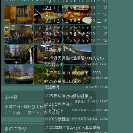
'19
1
2
3
4
5
6
7
8
9
10
11
12
'20
1
2
3
4
5
6
7
8
9
10
11
12
'21
1
2
3
4
5
6
7
8
9
10
11
12
'22
1
2
3
4
5
6
7
8
9
10
11
12
'23
1
2
3
4
5
6
7
8
9
10
11
12
'24
1
2
3
4
5
6
7
8
9
10
11
12
'25
1
2
3
4
5
6
7
8
9
10
11
12
最新記事
1-50
#128:
野天風呂は通常通りお入りい
ただけます
@ '25 8/31 10:31
#127:
赤岳頂上山荘の営業 2025
@ '25 6/20 15:58
#126:
赤岳頂上山荘の
電話番号
@ '24 9/7 17:30
#125:
赤岳頂上山荘の営業
山神祭
#75 '16 10/18 07:02
@管理人 '24 6/21 15:07
#124:
女性専用テ
今週22日土曜日は山神祭です。
ントサイト
@本沢温泉 '23 6/19 18:40
にごり酒、「雲の上」 飲み放題！
#123:
白砂新道
@本沢温泉 '23 5/21 20:02
#122:
2023年アルバイト募集情報
きのこ祭り
#74 '16 9/5 02:35