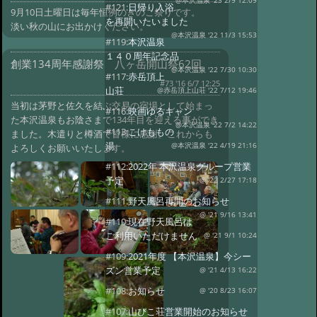
@本沢温泉 '23 2/9 12:09
#121:
日帰り入浴
9月10日土曜日は毎年恒例のきのこ祭りです。
を再開いたいました
淡い秋の山にお出かけください。
@本沢温泉 '22 11/3 15:53
#119:
本沢温泉
１４０周年記念品
創業134周年感謝祭 八ヶ岳開山祭62回
@本沢温泉 '22 7/30 10:30
#117:
赤岳頂上
#73 '16 6/7 12:25
山荘
@赤岳頂上山荘 '22 7/12 19:46
当初は茅野と佐久を結ぶ交易の宿場として始まっ
#116:
映画ゆるキャン
た本沢温泉もお陰さまで134年目を迎える事ができ
@本沢温泉 '22 7/2 14:22
#113:
こけももの
ました。木遣りと樽酒で皆様に感謝。これからも
湯
@本沢温泉 '22 4/19 21:16
よろしくお願いいたします。
#112:
2022年 本沢温泉グループ営業
予定
@ '22 2/27 17:18
#111:
野天風呂再開のお知らせ
@ '21 9/16 13:41
#110:
現在野天風呂は
ご利用いただけません
@ '21 9/1 10:24
#109:
2021年度 【本沢温泉】今シー
ズン営業予定
@ '21 4/13 16:22
#108:
お知らせ
@ '20 8/23 16:07
#107:
山びこ荘営業開始のお知らせ