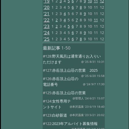
'19
1
2
3
4
5
6
7
8
9
10
11
12
'20
1
2
3
4
5
6
7
8
9
10
11
12
'21
1
2
3
4
5
6
7
8
9
10
11
12
'22
1
2
3
4
5
6
7
8
9
10
11
12
'23
1
2
3
4
5
6
7
8
9
10
11
12
'24
1
2
3
4
5
6
7
8
9
10
11
12
'25
1
2
3
4
5
6
7
8
9
10
11
12
最新記事
1-50
#128:
野天風呂は通常通りお入りい
ただけます
@ '25 8/31 10:31
#127:
赤岳頂上山荘の営業 2025
@ '25 6/20 15:58
#126:
赤岳頂上山荘の
電話番号
@ '24 9/7 17:30
#125:
赤岳頂上山荘の営業
@管理人 '24 6/21 15:07
#124:
女性専用テ
ントサイト
@本沢温泉 '23 6/19 18:40
#123:
白砂新道
@本沢温泉 '23 5/21 20:02
#122:
2023年アルバイト募集情報