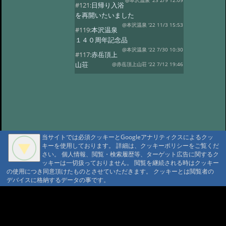
@本沢温泉 '23 2/9 12:09
#121:
日帰り入浴
を再開いたいました
@本沢温泉 '22 11/3 15:53
#119:
本沢温泉
１４０周年記念品
@本沢温泉 '22 7/30 10:30
#117:
赤岳頂上
山荘
@赤岳頂上山荘 '22 7/12 19:46
#116:
映画ゆるキャン
@本沢温泉 '22 7/2 14:22
#113:
こけももの
湯
@本沢温泉 '22 4/19 21:16
#112:
2022年 本沢温泉グループ営業
予定
@ '22 2/27 17:18
当サイトでは必須クッキーとGoogleアナリティクスによるクッ
#111:
野天風呂再開のお知らせ
キーを使用しております。 詳細は、クッキーポリシーをご覧くだ
@ '21 9/16 13:41
さい。 個人情報、閲覧・検索履歴等、ターゲット広告に関するク
#110:
現在野天風呂は
ッキーは一切扱っておりません。 閲覧を継続される時はクッキー
ご利用いただけません
@ '21 9/1 10:24
の使用につき同意頂けたものとさせていただきます。 クッキーとは閲覧者の
デバイスに格納するデータの事です。
#109:
2021年度 【本沢温泉】今シー
ズン営業予定
@ '21 4/13 16:22
A A
#108:
お知らせ
@ '20 8/23 16:07
A A A MountAin TRAD
#107:
山びこ荘営業開始のお知らせ