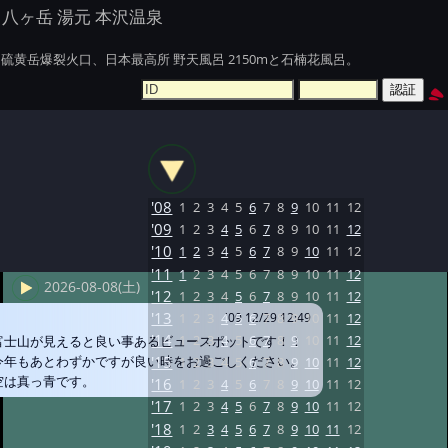
八ヶ岳 湯元 本沢温泉
硫黄岳爆裂火口、日本最高所 野天風呂 2150mと石楠花風呂。
'08
1
2
3
4
5
6
7
8
9
10
11
12
'09
1
2
3
4
5
6
7
8
9
10
11
12
'10
1
2
3
4
5
6
7
8
9
10
11
12
'11
1
2
3
4
5
6
7
8
9
10
11
12
2026-08-08(土)
'12
1
2
3
4
5
6
7
8
9
10
11
12
'13
1
2
3
4
5
6
7
8
9
10
11
12
'09 12/29 12:49
'14
1
2
3
4
5
6
7
8
9
10
11
12
富士山が見えると良い事あるビュースポットです！！
今年もあとわずかですが良い時をお過ごしください。
'15
1
2
3
4
5
6
7
8
9
10
11
12
空は真っ青です。
'16
1
2
3
4
5
6
7
8
9
10
11
12
'17
1
2
3
4
5
6
7
8
9
10
11
12
'18
1
2
3
4
5
6
7
8
9
10
11
12