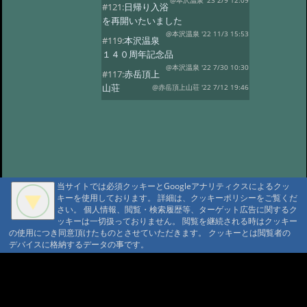
@本沢温泉 '23 2/9 12:09
#121:
日帰り入浴
を再開いたいました
@本沢温泉 '22 11/3 15:53
#119:
本沢温泉
１４０周年記念品
@本沢温泉 '22 7/30 10:30
#117:
赤岳頂上
山荘
@赤岳頂上山荘 '22 7/12 19:46
#116:
映画ゆるキャン
@本沢温泉 '22 7/2 14:22
#113:
こけももの
湯
@本沢温泉 '22 4/19 21:16
#112:
2022年 本沢温泉グループ営業
予定
@ '22 2/27 17:18
当サイトでは必須クッキーとGoogleアナリティクスによるクッ
#111:
野天風呂再開のお知らせ
キーを使用しております。 詳細は、クッキーポリシーをご覧くだ
@ '21 9/16 13:41
さい。 個人情報、閲覧・検索履歴等、ターゲット広告に関するク
#110:
現在野天風呂は
ッキーは一切扱っておりません。 閲覧を継続される時はクッキー
ご利用いただけません
@ '21 9/1 10:24
の使用につき同意頂けたものとさせていただきます。 クッキーとは閲覧者の
デバイスに格納するデータの事です。
#109:
2021年度 【本沢温泉】今シー
ズン営業予定
@ '21 4/13 16:22
A A
#108:
お知らせ
@ '20 8/23 16:07
A A A MountAin TRAD
#107:
山びこ荘営業開始のお知らせ