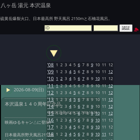
八ヶ岳 湯元 本沢温泉
硫黄岳爆裂火口、日本最高所 野天風呂 2150mと石楠花風呂。
'08
1
2
3
4
5
6
7
8
9
10
11
12
'09
1
2
3
4
5
6
7
8
9
10
11
12
'10
1
2
3
4
5
6
7
8
9
10
11
12
'11
1
2
3
4
5
6
7
8
9
10
11
12
2026-08-09(日)
'12
1
2
3
4
5
6
7
8
9
10
11
12
'13
1
2
3
4
5
6
7
8
9
10
11
12
本沢温泉１４０周年記念品
'14
1
2
3
4
5
6
7
8
9
10
11
12
@本沢温泉
#119 '22 7/30 10:30
'15
1
2
3
4
5
6
7
8
9
10
11
12
'16
1
2
3
4
5
6
7
8
9
10
11
12
映画ゆるキャン△に登場❗️
'17
1
2
3
4
5
6
7
8
9
10
11
12
'18
1
2
3
4
5
6
7
8
9
10
11
12
日本最高所野天風呂2150m