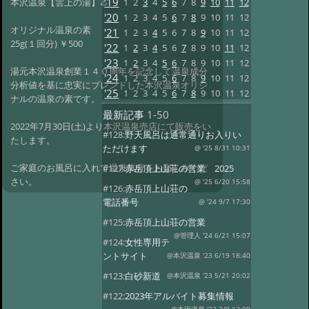
'19
1
2
3
4
5
6
7
8
9
10
11
12
本沢温泉【雲上の湯】♨️
'20
1
2
3
4
5
6
7
8
9
10
11
12
オリジナル温泉の素
'21
1
2
3
4
5
6
7
8
9
10
11
12
25g(１回分) ￥500
'22
1
2
3
4
5
6
7
8
9
10
11
12
'23
1
2
3
4
5
6
7
8
9
10
11
12
湯元本沢温泉創業１４０周年を記念して温泉成分
'24
1
2
3
4
5
6
7
8
9
10
11
12
分析値を基に忠実にブレンドした本沢温泉オリジ
'25
1
2
3
4
5
6
7
8
9
10
11
12
ナルの温泉の素です。
最新記事
1-50
2022年7月30日(土)より本沢温泉売店にて販売をい
#128:
野天風呂は通常通りお入りい
たします。
ただけます
@ '25 8/31 10:31
ご家庭のお風呂に入れて温泉気分をお楽しみくだ
#127:
赤岳頂上山荘の営業 2025
さい。
@ '25 6/20 15:58
#126:
赤岳頂上山荘の
電話番号
@ '24 9/7 17:30
#125:
赤岳頂上山荘の営業
@管理人 '24 6/21 15:07
#124:
女性専用テ
ントサイト
@本沢温泉 '23 6/19 18:40
#123:
白砂新道
@本沢温泉 '23 5/21 20:02
#122:
2023年アルバイト募集情報