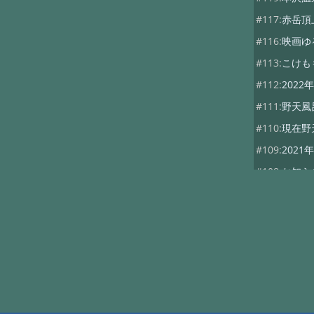
#117:
赤岳頂
#116:
映画ゆ
#113:
こけも
#112:
202
#111:
野天風
#110:
現在野
#109:
202
#108:
お知ら
#107:
山びこ
#102:
ダイワ
#101:
本沢グ
#100:
山神祭
#99:
10月5日
#98:
秋の行