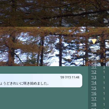
'08
1
'09
1
'10
1
'11
1
'12
1
'13
1
'09 7/15 11:48
'14
1
ょうどきれいに咲き始めました。
'15
1
'16
1
'17
1
'18
1