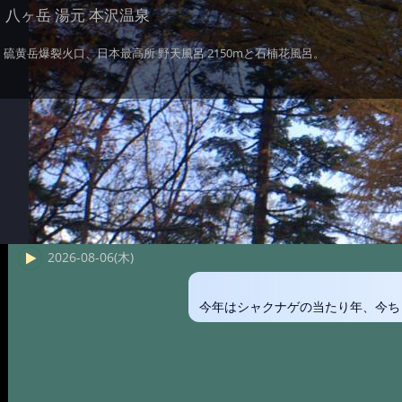
八ヶ岳 湯元 本沢温泉
硫黄岳爆裂火口、日本最高所 野天風呂 2150mと石楠花風呂。
2026-08-06(木)
今年はシャクナゲの当たり年、今ち