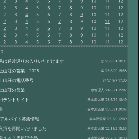
2
3
4
5
6
7
8
9
10
11
12
2
3
4
5
6
7
8
9
10
11
12
2
3
4
5
6
7
8
9
10
11
12
2
3
4
5
6
7
8
9
10
11
12
2
3
4
5
6
7
8
9
10
11
12
2
3
4
5
6
7
8
9
10
11
12
2
3
4
5
6
7
8
9
10
11
12
50
呂は通常通りお入りいただけます
@ '25 8/31 10:31
上山荘の営業 2025
@ '25 6/20 15:58
上山荘の電話番号
@ '24 9/7 17:30
上山荘の営業
@管理人 '24 6/21 15:07
用テントサイト
@本沢温泉 '23 6/19 18:40
道
@本沢温泉 '23 5/21 20:02
3年アルバイト募集情報
@本沢温泉 '23 2/9 12:09
入浴を再開いたいました
@本沢温泉 '22 11/3 15:53
泉１４０周年記念品
@本沢温泉 '22 7/30 10:30