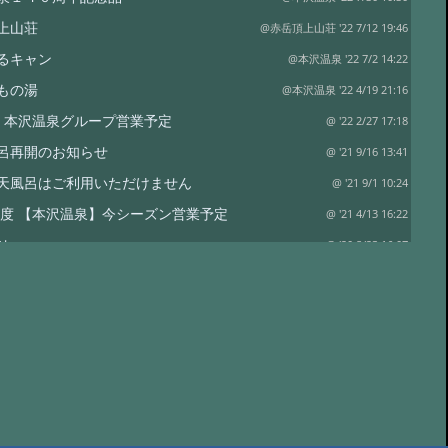
上山荘
@赤岳頂上山荘 '22 7/12 19:46
るキャン
@本沢温泉 '22 7/2 14:22
もの湯
@本沢温泉 '22 4/19 21:16
2年 本沢温泉グループ営業予定
@ '22 2/27 17:18
呂再開のお知らせ
@ '21 9/16 13:41
天風呂はご利用いただけません
@ '21 9/1 10:24
1年度 【本沢温泉】今シーズン営業予定
@ '21 4/13 16:22
せ
@ '20 8/23 16:07
荘営業開始のお知らせ
@ '20 6/27 12:46
ハウススペシャル 雲上の秘湯を守る
@ '19 12/26 06:46
ループの営業
@ '19 11/6 02:37
、紅葉はこれから
@ '19 10/7 03:45
(土) 山神祭
@ '19 10/1 00:42
事
@ '19 9/9 04:03