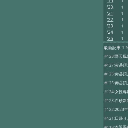
'19
1
'20
1
'21
1
'22
1
'23
1
'24
1
'25
1
最新記事
1-
#128:
野天風
#127:
赤岳頂
#126:
赤岳頂
#125:
赤岳頂
#124:
女性専
#123:
白砂新
#122:
202
#121:
日帰り
#119:
本沢温