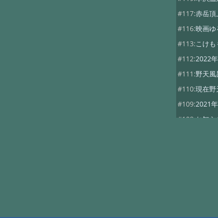
#117:
赤岳頂
#116:
映画ゆ
#113:
こけも
#112:
202
#111:
野天風
#110:
現在野
#109:
202
#108:
お知ら
#107:
山びこ
#102:
ダイワ
#101:
本沢グ
#100:
山神祭
#99:
10月5日
#98:
秋の行