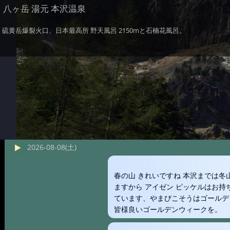
八ヶ岳 湯元 本沢温泉
硫黄岳爆裂火口、日本最高所 野天風呂 2150mと石楠花風呂。
2026-08-08(土)
春の山 きれいですね 本沢までは
ますから アイゼン ピッケルはお
ています、やまびこそうはゴールデ
皆様良いゴールデンウィークを。