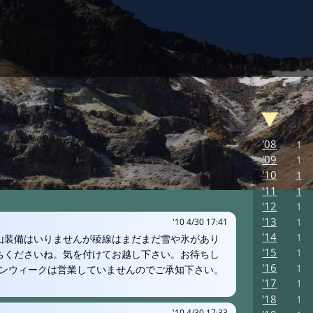
'08
1
'09
1
'10
1
'11
1
'12
1
'13
1
'10 4/30 17:41
'14
1
冬山装備はいりませんが稜線はまだまだ雪や氷があり
'15
1
持ちくださいね。気を付けてお越し下さい。お待ちし
'16
1
ンウィークは営業していませんのでご承知下さい。
'17
1
'18
1
'10 4/30 17:33