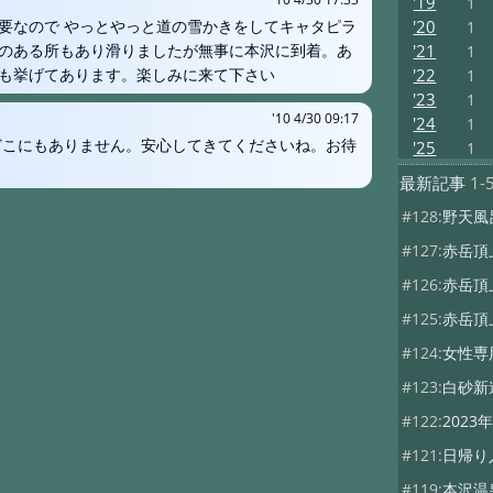
'19
1
'20
要なので やっとやっと道の雪かきをしてキャタピラ
1
'21
のある所もあり滑りましたが無事に本沢に到着。あ
1
も挙げてあります。楽しみに来て下さい
'22
1
'23
1
'10 4/30 09:17
'24
1
どこにもありません。安心してきてくださいね。お待
'25
1
最新記事
1-
#128:
野天風
#127:
赤岳頂
#126:
赤岳頂
#125:
赤岳頂
#124:
女性専
#123:
白砂新
#122:
202
#121:
日帰り
#119:
本沢温