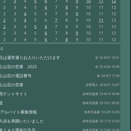
2
3
4
5
6
7
8
9
10
11
12
2
3
4
5
6
7
8
9
10
11
12
2
3
4
5
6
7
8
9
10
11
12
2
3
4
5
6
7
8
9
10
11
12
2
3
4
5
6
7
8
9
10
11
12
2
3
4
5
6
7
8
9
10
11
12
2
3
4
5
6
7
8
9
10
11
12
50
呂は通常通りお入りいただけます
@ '25 8/31 10:31
上山荘の営業 2025
@ '25 6/20 15:58
上山荘の電話番号
@ '24 9/7 17:30
上山荘の営業
@管理人 '24 6/21 15:07
用テントサイト
@本沢温泉 '23 6/19 18:40
道
@本沢温泉 '23 5/21 20:02
3年アルバイト募集情報
@本沢温泉 '23 2/9 12:09
入浴を再開いたいました
@本沢温泉 '22 11/3 15:53
泉１４０周年記念品
@本沢温泉 '22 7/30 10:30