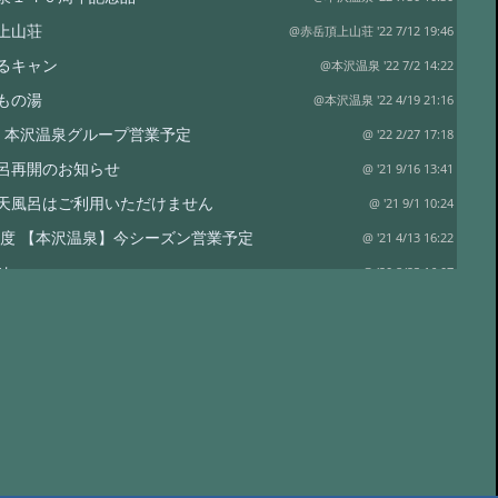
上山荘
@赤岳頂上山荘 '22 7/12 19:46
るキャン
@本沢温泉 '22 7/2 14:22
もの湯
@本沢温泉 '22 4/19 21:16
2年 本沢温泉グループ営業予定
@ '22 2/27 17:18
呂再開のお知らせ
@ '21 9/16 13:41
天風呂はご利用いただけません
@ '21 9/1 10:24
1年度 【本沢温泉】今シーズン営業予定
@ '21 4/13 16:22
せ
@ '20 8/23 16:07
荘営業開始のお知らせ
@ '20 6/27 12:46
ハウススペシャル 雲上の秘湯を守る
@ '19 12/26 06:46
ループの営業
@ '19 11/6 02:37
、紅葉はこれから
@ '19 10/7 03:45
(土) 山神祭
@ '19 10/1 00:42
事
@ '19 9/9 04:03