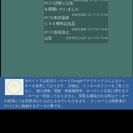
@本沢温泉 '23 2/9 12:09
#121:
日帰り入浴
を再開いたいました
@本沢温泉 '22 11/3 15:53
#119:
本沢温泉
１４０周年記念品
@本沢温泉 '22 7/30 10:30
#117:
赤岳頂上
山荘
@赤岳頂上山荘 '22 7/12 19:46
#116:
映画ゆるキャン
@本沢温泉 '22 7/2 14:22
#113:
こけももの
湯
@本沢温泉 '22 4/19 21:16
#112:
2022年 本沢温泉グループ営業
予定
@ '22 2/27 17:18
当サイトでは必須クッキーとGoogleアナリティクスによるクッ
#111:
野天風呂再開のお知らせ
キーを使用しております。 詳細は、クッキーポリシーをご覧くだ
@ '21 9/16 13:41
さい。 個人情報、閲覧・検索履歴等、ターゲット広告に関するク
#110:
現在野天風呂は
ッキーは一切扱っておりません。 閲覧を継続される時はクッキー
ご利用いただけません
@ '21 9/1 10:24
の使用につき同意頂けたものとさせていただきます。 クッキーとは閲覧者の
デバイスに格納するデータの事です。
#109:
2021年度 【本沢温泉】今シー
ズン営業予定
@ '21 4/13 16:22
A A
#108:
お知らせ
@ '20 8/23 16:07
A A A MountAin TRAD
#107:
山びこ荘営業開始のお知らせ