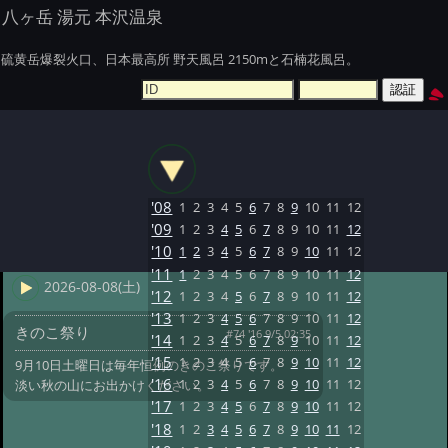
八ヶ岳 湯元 本沢温泉
硫黄岳爆裂火口、日本最高所 野天風呂 2150mと石楠花風呂。
'08
1
2
3
4
5
6
7
8
9
10
11
12
'09
1
2
3
4
5
6
7
8
9
10
11
12
'10
1
2
3
4
5
6
7
8
9
10
11
12
'11
1
2
3
4
5
6
7
8
9
10
11
12
2026-08-08(土)
'12
1
2
3
4
5
6
7
8
9
10
11
12
'13
1
2
3
4
5
6
7
8
9
10
11
12
きのこ祭り
#74 '16 9/5 02:35
'14
1
2
3
4
5
6
7
8
9
10
11
12
'15
1
2
3
4
5
6
7
8
9
10
11
12
9月10日土曜日は毎年恒例のきのこ祭りです。
'16
1
2
3
4
5
6
7
8
9
10
11
12
淡い秋の山にお出かけください。
'17
1
2
3
4
5
6
7
8
9
10
11
12
'18
1
2
3
4
5
6
7
8
9
10
11
12