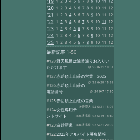
'19
1
2
3
4
5
6
7
8
9
10
11
12
'20
1
2
3
4
5
6
7
8
9
10
11
12
'21
1
2
3
4
5
6
7
8
9
10
11
12
'22
1
2
3
4
5
6
7
8
9
10
11
12
'23
1
2
3
4
5
6
7
8
9
10
11
12
'24
1
2
3
4
5
6
7
8
9
10
11
12
'25
1
2
3
4
5
6
7
8
9
10
11
12
最新記事
1-50
#128:
野天風呂は通常通りお入りい
ただけます
@ '25 8/31 10:31
#127:
赤岳頂上山荘の営業 2025
@ '25 6/20 15:58
#126:
赤岳頂上山荘の
電話番号
@ '24 9/7 17:30
#125:
赤岳頂上山荘の営業
@管理人 '24 6/21 15:07
#124:
女性専用テ
ントサイト
@本沢温泉 '23 6/19 18:40
#123:
白砂新道
@本沢温泉 '23 5/21 20:02
#122:
2023年アルバイト募集情報