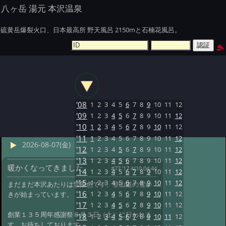
八ヶ岳 湯元 本沢温泉
硫黄岳爆裂火口、日本最高所 野天風呂 2150mと石楠花風呂。
'08
1
2
3
4
5
6
7
8
9
10
11
12
'09
1
2
3
4
5
6
7
8
9
10
11
12
'10
1
2
3
4
5
6
7
8
9
10
11
12
'11
1
2
3
4
5
6
7
8
9
10
11
12
2026-08-07(金)
'12
1
2
3
4
5
6
7
8
9
10
11
12
'13
1
2
3
4
5
6
7
8
9
10
11
12
暖かくなってきました。
#77 '17 4/10 04:44
'14
1
2
3
4
5
6
7
8
9
10
11
12
'15
1
2
3
4
5
6
7
8
9
10
11
12
まだまだ本沢あたりは雪景色です、登山道の雪か
'16
1
2
3
4
5
6
7
8
9
10
11
12
きが始まっています。
'17
1
2
3
4
5
6
7
8
9
10
11
12
創業１３５周年感謝祭６月３日（土）に行われま
'18
1
2
3
4
5
6
7
8
9
10
11
12
す、お待ちしております。