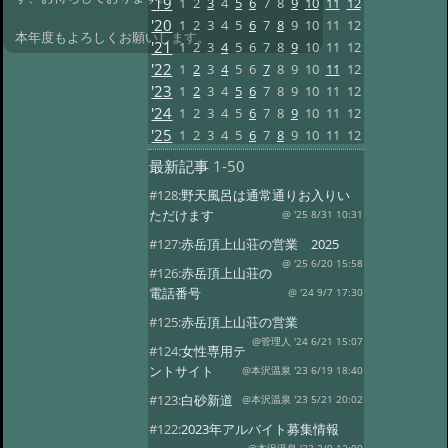
'19
1
2
3
4
5
6
7
8
9
10
11
12
'20
1
2
3
4
5
6
7
8
9
10
11
12
本年度もよろしくお願いします。
'21
1
2
3
4
5
6
7
8
9
10
11
12
'22
1
2
3
4
5
6
7
8
9
10
11
12
'23
1
2
3
4
5
6
7
8
9
10
11
12
'24
1
2
3
4
5
6
7
8
9
10
11
12
'25
1
2
3
4
5
6
7
8
9
10
11
12
最新記事
1-50
#128:
野天風呂は通常通りお入りい
ただけます
@ '25 8/31 10:31
#127:
赤岳頂上山荘の営業 2025
@ '25 6/20 15:58
#126:
赤岳頂上山荘の
電話番号
@ '24 9/7 17:30
#125:
赤岳頂上山荘の営業
@管理人 '24 6/21 15:07
#124:
女性専用テ
ントサイト
@本沢温泉 '23 6/19 18:40
#123:
白砂新道
@本沢温泉 '23 5/21 20:02
#122:
2023年アルバイト募集情報