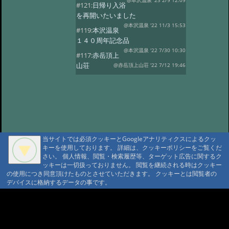
@本沢温泉 '23 2/9 12:09
#121:
日帰り入浴
を再開いたいました
@本沢温泉 '22 11/3 15:53
#119:
本沢温泉
１４０周年記念品
@本沢温泉 '22 7/30 10:30
#117:
赤岳頂上
山荘
@赤岳頂上山荘 '22 7/12 19:46
#116:
映画ゆるキャン
@本沢温泉 '22 7/2 14:22
#113:
こけももの
湯
@本沢温泉 '22 4/19 21:16
#112:
2022年 本沢温泉グループ営業
予定
@ '22 2/27 17:18
当サイトでは必須クッキーとGoogleアナリティクスによるクッ
#111:
野天風呂再開のお知らせ
キーを使用しております。 詳細は、クッキーポリシーをご覧くだ
@ '21 9/16 13:41
さい。 個人情報、閲覧・検索履歴等、ターゲット広告に関するク
#110:
現在野天風呂は
ッキーは一切扱っておりません。 閲覧を継続される時はクッキー
ご利用いただけません
@ '21 9/1 10:24
の使用につき同意頂けたものとさせていただきます。 クッキーとは閲覧者の
デバイスに格納するデータの事です。
#109:
2021年度 【本沢温泉】今シー
ズン営業予定
@ '21 4/13 16:22
A A
#108:
お知らせ
@ '20 8/23 16:07
A A A MountAin TRAD
#107:
山びこ荘営業開始のお知らせ