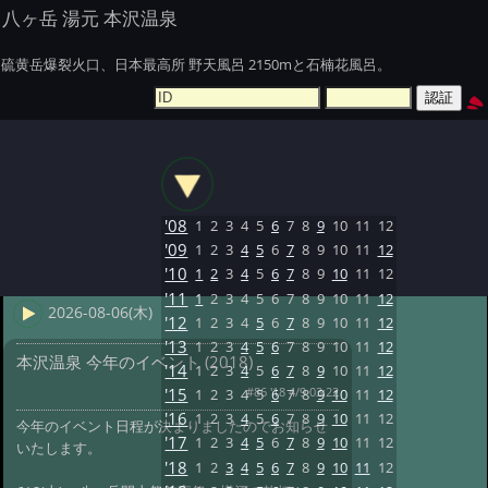
八ヶ岳 湯元 本沢温泉
硫黄岳爆裂火口、日本最高所 野天風呂 2150mと石楠花風呂。
'08
1
2
3
4
5
6
7
8
9
10
11
12
'09
1
2
3
4
5
6
7
8
9
10
11
12
'10
1
2
3
4
5
6
7
8
9
10
11
12
'11
1
2
3
4
5
6
7
8
9
10
11
12
2026-08-06(木)
'12
1
2
3
4
5
6
7
8
9
10
11
12
'13
1
2
3
4
5
6
7
8
9
10
11
12
本沢温泉 今年のイベント (2018)
'14
1
2
3
4
5
6
7
8
9
10
11
12
#86 '18 4/9 03:22
'15
1
2
3
4
5
6
7
8
9
10
11
12
'16
1
2
3
4
5
6
7
8
9
10
11
12
今年のイベント日程が決まりましたのでお知らせ
'17
1
2
3
4
5
6
7
8
9
10
11
12
いたします。
'18
1
2
3
4
5
6
7
8
9
10
11
12