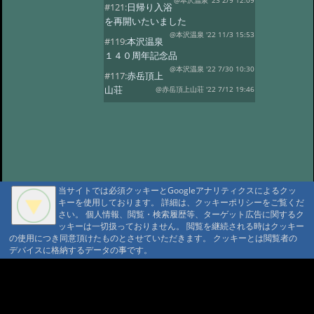
@本沢温泉 '23 2/9 12:09
#121:
日帰り入浴
を再開いたいました
@本沢温泉 '22 11/3 15:53
#119:
本沢温泉
１４０周年記念品
@本沢温泉 '22 7/30 10:30
#117:
赤岳頂上
山荘
@赤岳頂上山荘 '22 7/12 19:46
#116:
映画ゆるキャン
@本沢温泉 '22 7/2 14:22
#113:
こけももの
湯
@本沢温泉 '22 4/19 21:16
#112:
2022年 本沢温泉グループ営業
予定
@ '22 2/27 17:18
当サイトでは必須クッキーとGoogleアナリティクスによるクッ
#111:
野天風呂再開のお知らせ
キーを使用しております。 詳細は、クッキーポリシーをご覧くだ
@ '21 9/16 13:41
さい。 個人情報、閲覧・検索履歴等、ターゲット広告に関するク
#110:
現在野天風呂は
ッキーは一切扱っておりません。 閲覧を継続される時はクッキー
ご利用いただけません
@ '21 9/1 10:24
の使用につき同意頂けたものとさせていただきます。 クッキーとは閲覧者の
デバイスに格納するデータの事です。
#109:
2021年度 【本沢温泉】今シー
ズン営業予定
@ '21 4/13 16:22
A A
#108:
お知らせ
@ '20 8/23 16:07
A A A MountAin TRAD
#107:
山びこ荘営業開始のお知らせ