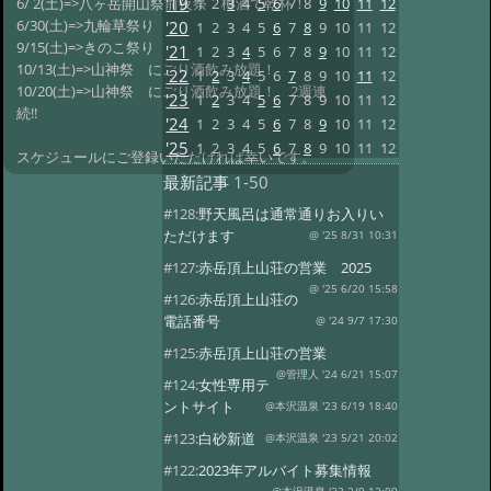
'19
1
2
3
4
5
6
7
8
9
10
11
12
6/ 2(土)=>八ヶ岳開山祭前夜祭 樽酒で乾杯！
6/30(土)=>九輪草祭り
'20
1
2
3
4
5
6
7
8
9
10
11
12
9/15(土)=>きのこ祭り
'21
1
2
3
4
5
6
7
8
9
10
11
12
10/13(土)=>山神祭 にごり酒飲み放題！
'22
1
2
3
4
5
6
7
8
9
10
11
12
10/20(土)=>山神祭 にごり酒飲み放題！ 2週連
'23
1
2
3
4
5
6
7
8
9
10
11
12
続!!
'24
1
2
3
4
5
6
7
8
9
10
11
12
'25
1
2
3
4
5
6
7
8
9
10
11
12
スケジュールにご登録いただければ幸いです。
最新記事
1-50
#128:
野天風呂は通常通りお入りい
ただけます
@ '25 8/31 10:31
#127:
赤岳頂上山荘の営業 2025
@ '25 6/20 15:58
#126:
赤岳頂上山荘の
電話番号
@ '24 9/7 17:30
#125:
赤岳頂上山荘の営業
@管理人 '24 6/21 15:07
#124:
女性専用テ
ントサイト
@本沢温泉 '23 6/19 18:40
#123:
白砂新道
@本沢温泉 '23 5/21 20:02
#122:
2023年アルバイト募集情報