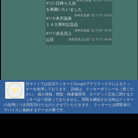
@本沢温泉 '23 2/9 12:09
#121:
日帰り入浴
を再開いたいました
@本沢温泉 '22 11/3 15:53
#119:
本沢温泉
１４０周年記念品
@本沢温泉 '22 7/30 10:30
#117:
赤岳頂上
山荘
@赤岳頂上山荘 '22 7/12 19:46
#116:
映画ゆるキャン
@本沢温泉 '22 7/2 14:22
#113:
こけももの
湯
@本沢温泉 '22 4/19 21:16
#112:
2022年 本沢温泉グループ営業
予定
@ '22 2/27 17:18
当サイトでは必須クッキーとGoogleアナリティクスによるクッ
#111:
野天風呂再開のお知らせ
キーを使用しております。 詳細は、クッキーポリシーをご覧くだ
@ '21 9/16 13:41
さい。 個人情報、閲覧・検索履歴等、ターゲット広告に関するク
#110:
現在野天風呂は
ッキーは一切扱っておりません。 閲覧を継続される時はクッキー
ご利用いただけません
@ '21 9/1 10:24
の使用につき同意頂けたものとさせていただきます。 クッキーとは閲覧者の
デバイスに格納するデータの事です。
#109:
2021年度 【本沢温泉】今シー
ズン営業予定
@ '21 4/13 16:22
A A
#108:
お知らせ
@ '20 8/23 16:07
A A A MountAin TRAD
#107:
山びこ荘営業開始のお知らせ