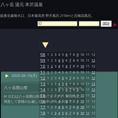
八ヶ岳 湯元 本沢温泉
硫黄岳爆裂火口、日本最高所 野天風呂 2150mと石楠花風呂。
'08
1
2
3
4
5
6
7
8
9
10
11
12
'09
1
2
3
4
5
6
7
8
9
10
11
12
'10
1
2
3
4
5
6
7
8
9
10
11
12
'11
1
2
3
4
5
6
7
8
9
10
11
12
2026-08-10(月)
'12
1
2
3
4
5
6
7
8
9
10
11
12
'13
1
2
3
4
5
6
7
8
9
10
11
12
八ヶ岳開山祭
#87 '18 5/22 04:35
'14
1
2
3
4
5
6
7
8
9
10
11
12
'15
1
2
3
4
5
6
7
8
9
10
11
12
6/ 2(土)は八ヶ岳開山前夜祭になります。樽酒をご
'16
1
2
3
4
5
6
7
8
9
10
11
12
用意して皆様のお越しをお待ち申し上げます。
'17
1
2
3
4
5
6
7
8
9
10
11
12
'18
1
2
3
4
5
6
7
8
9
10
11
12