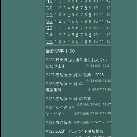
'19
1
2
3
4
5
6
7
8
9
10
11
12
'20
1
2
3
4
5
6
7
8
9
10
11
12
'21
1
2
3
4
5
6
7
8
9
10
11
12
'22
1
2
3
4
5
6
7
8
9
10
11
12
'23
1
2
3
4
5
6
7
8
9
10
11
12
'24
1
2
3
4
5
6
7
8
9
10
11
12
'25
1
2
3
4
5
6
7
8
9
10
11
12
最新記事
1-50
#128:
野天風呂は通常通りお入りい
ただけます
@ '25 8/31 10:31
#127:
赤岳頂上山荘の営業 2025
@ '25 6/20 15:58
#126:
赤岳頂上山荘の
電話番号
@ '24 9/7 17:30
#125:
赤岳頂上山荘の営業
@管理人 '24 6/21 15:07
#124:
女性専用テ
ントサイト
@本沢温泉 '23 6/19 18:40
#123:
白砂新道
@本沢温泉 '23 5/21 20:02
#122:
2023年アルバイト募集情報