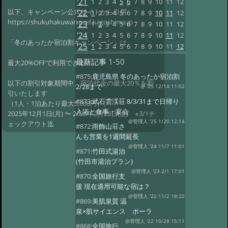
'21
1
2
3
4
5
6
7
8
9
10
11
12
以下、キャンペーン公式サイトから引用
'22
1
2
3
4
5
6
7
8
9
10
11
12
https://shukuhakuwari.pref.kagoshima.jp
'23
1
2
3
4
5
6
7
8
9
10
11
12
'24
1
2
3
4
5
6
7
8
9
10
11
12
「冬のあったか宿泊割キャンペーン」は、
'25
1
2
3
4
5
6
7
8
9
10
11
12
最新記事
1-50
最大20%OFFで利用できる！
#875:
鹿児島県 冬のあったか宿泊割
以下の割引対象期間中、宿泊代金の最大20％を割
2/28まで
@ '25 12/14 11:02
引いたします
#873:
武石雲渓荘 8/3/31まで日帰り
（1人・1泊あたり最大5,000円）。
入浴と食事・宴会
2025年12月1日(月) 〜 2026年2月28日(土) ※3/1チ
@管理人 '25 1/20 12:14
ェックアウト迄
#872:
雨飾山荘さ
んも営業を1週間延長
@管理人 '24 11/7 11:01
#871:
竹田式湯治
(竹田市湯治プラン)
@管理人 '23 2/1 17:01
#870:
全国旅行支
援 現在適用可能な宿は？
@管理人 '22 11/2 18:22
#869:
美肌泉質 温
泉×肌サイエンス ポーラ
@管理人 '22 10/28 15:11
#868:
全国旅行