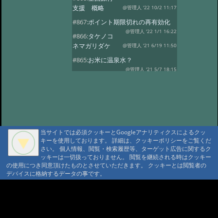
支援 概略
@管理人 '22 10/2 11:17
#867:
ポイント期限切れの再有効化
@管理人 '22 1/1 16:22
#866:
タケノコ
ネマガリダケ
@管理人 '21 6/19 11:50
#865:
お米に温泉水？
@管理人 '21 5/7 18:15
#863:
Go To トラ
ベル 第三者機関に承認されました
@管理人 '20 9/17 20:39
#862:
GoToトラ
ベル第三者機関に申請中
@管理人 '20 9/4 22:20
#860:
コロナウィ
ルス、自粛休業・オープン延期
当サイトでは必須クッキーとGoogleアナリティクスによるクッ
キーを使用しております。 詳細は、クッキーポリシーをご覧くだ
@管理人 '20 4/14 15:40
#859:
渋温泉つば
さい。 個人情報、閲覧・検索履歴等、ターゲット広告に関するク
たや旅館
@sa '20 2/27 14:26
ッキーは一切扱っておりません。 閲覧を継続される時はクッキー
の使用につき同意頂けたものとさせていただきます。 クッキーとは閲覧者の
#858:
11府県ふっこう周遊割
デバイスに格納するデータの事です。
@ '18 9/6 07:25
#857:
立山新湯上の監視
カメラのような
A A
@ '18 8/7 07:39
A A A MountAin TRAD
#856:
冷泉小屋を買い取って下さる
方を募集
@管理人 '18 3/29 04:27