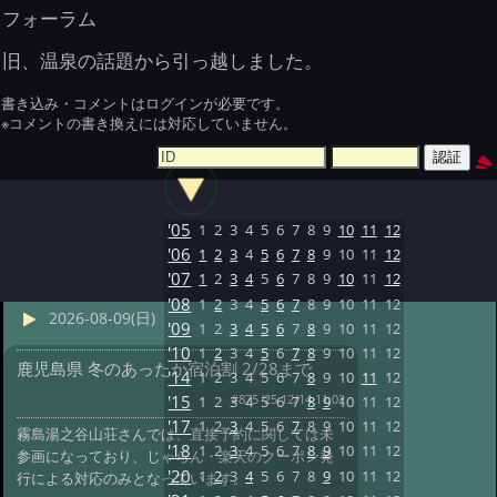
フォーラム
旧、温泉の話題から引っ越しました。
書き込み・コメントはログインが必要です。
※コメントの書き換えには対応していません。
'05
1
2
3
4
5
6
7
8
9
10
11
12
'06
1
2
3
4
5
6
7
8
9
10
11
12
'07
1
2
3
4
5
6
7
8
9
10
11
12
'08
1
2
3
4
5
6
7
8
9
10
11
12
2026-08-09(日)
'09
1
2
3
4
5
6
7
8
9
10
11
12
'10
1
2
3
4
5
6
7
8
9
10
11
12
鹿児島県 冬のあったか宿泊割 2/28まで
'14
1
2
3
4
5
6
7
8
9
10
11
12
#875 '25 12/14 11:02
'15
1
2
3
4
5
6
7
8
9
10
11
12
'17
1
2
3
4
5
6
7
8
9
10
11
12
霧島湯之谷山荘さんでは、直接予約に関しては未
'18
1
2
3
4
5
6
7
8
9
10
11
12
参画になっており、じゃらん・楽天のクーポン発
'20
1
2
3
4
5
6
7
8
9
10
11
12
行による対応のみとなっています。