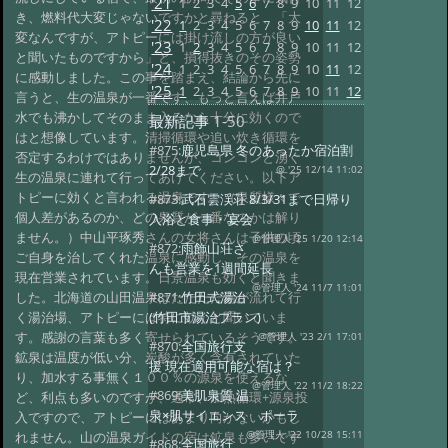
'21
1
2
3
4
5
6
7
8
9
10
11
12
き、燃料代大変じゃないですかと尋ねると、「大
'22
1
2
3
4
5
6
7
8
9
10
11
12
変なんですが、アトピーには掛け流しの方が良い
'23
1
2
3
4
5
6
7
8
9
10
11
12
と聞いたものですから」と、損得抜きのその姿勢
'24
1
2
3
4
5
6
7
8
9
10
11
12
に感動しました。この事を踏まえ、結論から先に
'25
1
2
3
4
5
6
7
8
9
10
11
12
言うと、生の温泉が一番です、もっと言えば井戸
水でも沸かしてそのまま入るなら十分に効くので
最新記事
1-50
はと想像しています。清掃循環や追い炊き循環を
#875:
鹿児島県 冬のあったか宿泊割
否定するわけではありませんが、コンコンと湧く
2/28まで
@ '25 12/14 11:02
生の温泉に連れて行ってあげてください。以下ア
トピーに効くと言われる温泉です。（泉質様々で
#873:
武石雲渓荘 8/3/31まで日帰り
個人差があるのか、どの泉質が一番なのかは解り
入浴と食事・宴会
ません。）中山平琢秀さんの女将さんは子供の頃
@管理人 '25 1/20 12:14
#872:
雨飾山荘さ
ご自身を治してくれた温泉に感動し、その温泉を
んも営業を1週間延長
現在営業されています。日景温泉も効くと聞きま
@管理人 '24 11/7 11:01
した。北海道の山田温泉はただただ湯が流れて行
#871:
竹田式湯治
く湯治場、アトピーには特に効くと聞いていま
(竹田市湯治プラン)
す。感謝の言葉も多く寄せられているそうです。
@管理人 '23 2/1 17:01
#870:
全国旅行支
鉱泉は温度が低い分、炭酸が多く含有されていた
援 現在適用可能な宿は？
り、加水する事無く１００％の源泉を使えるな
@管理人 '22 11/2 18:22
#869:
美肌泉質 温
ど、利点も多いのですが、通常、加熱循環+源泉投
泉×肌サイエンス ポーラ
入ですので、アトピーにはあまり向かないかもし
れません。山の温泉ガイドの宿は鉱泉も多いです
@管理人 '22 10/28 15:11
#868:
全国旅行