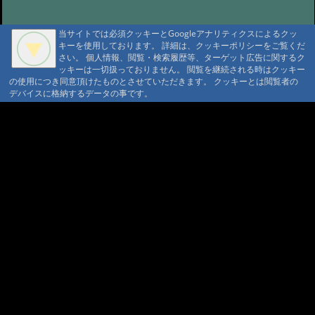
#854:
ホテル地の涯さん 2017年は営
業されないとの事
当サイトでは必須クッキーとGoogleアナリティクスによるクッ
@管理人 '17 7/7 07:32
キーを使用しております。 詳細は、クッキーポリシーをご覧くだ
#853:
法華院温泉さん 予約受付開
さい。 個人情報、閲覧・検索履歴等、ターゲット広告に関するク
始
@管理人 '17 2/28 22:51
ッキーは一切扱っておりません。 閲覧を継続される時はクッキー
の使用につき同意頂けたものとさせていただきます。 クッキーとは閲覧者の
#851:
駒の湯温泉が日帰り温泉で復
A A
デバイスに格納するデータの事です。
活します。
@管理人 '15 9/30 11:38
A A A MountAin TRAD
#850:
桜野温泉 熊嶺荘さん
セキュリティポリシー
仮予約 利用規定
@管理人 '15 8/31 05:22
#848:
管理人さん
プライバシーポリシー
請書予約 利用規定
へお礼
@蔵 '14 11/4 21:13
Cookie ポリシー
会員規約
会社概要
ポイント規定
#847:
日景温泉さん
コンテンツ著作権
@管理人 '14 8/16 19:40
問合せ
#261:
岩手・宮城
マウンテントラッド株式会社
内陸地震被災の秘湯復活を願う会
〒386-1211 長野県上田市下之郷692
@管理人 '10 8/26 22:24
#343:
ラジウム温
0268371176
泉
@管理人 '10 7/30 11:26
© 1999-2026
MountAin TRAD
® Inc. https://www.mountaintrad.co.jp
#343:
お元気そうでなによりです
@たもちゃん '10 7/9 22:37
#344:
飲泉
@管理人 '10 7/1 11:56
#343:
お久しぶり