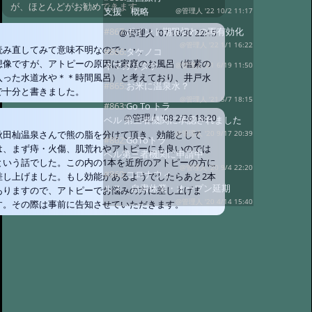
が、ほとんどがお勧めできます。
支援 概略
@管理人 '22 10/2 11:17
#867:
ポイント期限切れの再有効化
@管理人
'07 10/30 22:15
@管理人 '22 1/1 16:22
読み直してみて意味不明なので・・、
#866:
タケノコ
想像ですが、アトピーの原因は家庭のお風呂（塩素の
ネマガリダケ
@管理人 '21 6/19 11:50
入った水道水や＊＊時間風呂）と考えており、井戸水
#865:
お米に温泉水？
で十分と書きました。
@管理人 '21 5/7 18:15
#863:
Go To トラ
@管理人
'08 2/26 18:20
ベル 第三者機関に承認されました
秋田杣温泉さんで熊の脂を分けて頂き、効能として
@管理人 '20 9/17 20:39
#862:
GoToトラ
は、まず痔・火傷、肌荒れやアトピーにも良いのでは
ベル第三者機関に申請中
という話でした。この内の1本を近所のアトピーの方に
@管理人 '20 9/4 22:20
#860:
コロナウィ
差し上げました。もし効能があるようでしたらあと2本
ルス、自粛休業・オープン延期
ありますので、アトピーでお悩みの方に差し上げま
@管理人 '20 4/14 15:40
す。その際は事前に告知させていただきます。
#859:
渋温泉つば
たや旅館
@sa '20 2/27 14:26
#858:
11府県ふっこう周遊割
@ '18 9/6 07:25
#857:
立山新湯上の監視
カメラのような
@ '18 8/7 07:39
#856:
冷泉小屋を買い取って下さる
方を募集
@管理人 '18 3/29 04:27