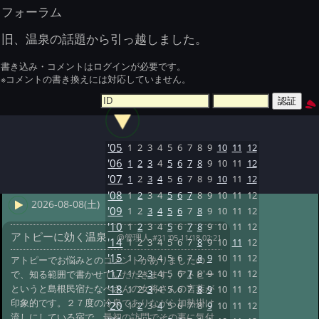
フォーラム
旧、温泉の話題から引っ越しました。
書き込み・コメントはログインが必要です。
※コメントの書き換えには対応していません。
'05
1
2
3
4
5
6
7
8
9
10
11
12
'06
1
2
3
4
5
6
7
8
9
10
11
12
'07
1
2
3
4
5
6
7
8
9
10
11
12
'08
1
2
3
4
5
6
7
8
9
10
11
12
2026-08-08(土)
'09
1
2
3
4
5
6
7
8
9
10
11
12
'10
1
2
3
4
5
6
7
8
9
10
11
12
アトピーに効く温泉
@管理人
#21 '05 11/18 02:21
'14
1
2
3
4
5
6
7
8
9
10
11
12
'15
1
2
3
4
5
6
7
8
9
10
11
12
アトピーでお悩みとのコメントがありましたの
'17
1
2
3
4
5
6
7
8
9
10
11
12
で、知る範囲で書かせていただきます。アトピー
というと島根民宿たなべさんの女将さんの言葉が
'18
1
2
3
4
5
6
7
8
9
10
11
12
印象的です。２７度の冷泉でありながら加熱掛け
'20
1
2
3
4
5
6
7
8
9
10
11
12
流しにしている宿で、最初の訪問でその事に気付