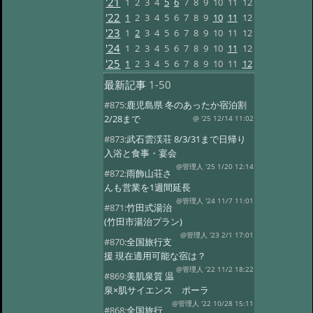
'21
1
2
3
4
5
6
7
8
9
10
11
12
'22
1
2
3
4
5
6
7
8
9
10
11
12
'23
1
2
3
4
5
6
7
8
9
10
11
12
'24
1
2
3
4
5
6
7
8
9
10
11
12
'25
1
2
3
4
5
6
7
8
9
10
11
12
最新記事
1-50
#875:
鹿児島県 冬のあったか宿泊割
2/28まで
@ '25 12/14 11:02
#873:
武石雲渓荘 8/3/31まで日帰り
入浴と食事・宴会
@管理人 '25 1/20 12:14
#872:
雨飾山荘さ
んも営業を1週間延長
@管理人 '24 11/7 11:01
#871:
竹田式湯治
(竹田市湯治プラン)
@管理人 '23 2/1 17:01
#870:
全国旅行支
援 現在適用可能な宿は？
@管理人 '22 11/2 18:22
#869:
美肌泉質 温
泉×肌サイエンス ポーラ
@管理人 '22 10/28 15:11
#868:
全国旅行