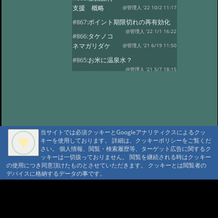
支援 概略
@管理人 '22 10/2 11:17
#867:
ポイント期限切れの再有効化
@管理人 '22 1/1 16:22
#866:
タケノコ
ネマガリダケ
@管理人 '21 6/19 11:50
#865:
お米に温泉水？
@管理人 '21 5/7 18:15
#863:
Go To トラ
ベル 第三者機関に承認されました
@管理人 '20 9/17 20:39
#862:
GoToトラ
ベル第三者機関に申請中
@管理人 '20 9/4 22:20
#860:
コロナウィ
ルス、自粛休業・オープン延期
当サイトでは必須クッキーとGoogleアナリティクスによるクッ
キーを使用しております。 詳細は、クッキーポリシーをご覧くだ
@管理人 '20 4/14 15:40
#859:
渋温泉つば
さい。 個人情報、閲覧・検索履歴等、ターゲット広告に関するク
たや旅館
@sa '20 2/27 14:26
ッキーは一切扱っておりません。 閲覧を継続される時はクッキー
の使用につき同意頂けたものとさせていただきます。 クッキーとは閲覧者の
#858:
11府県ふっこう周遊割
デバイスに格納するデータの事です。
@ '18 9/6 07:25
#857:
立山新湯上の監視
カメラのような
A A
@ '18 8/7 07:39
A A A MountAin TRAD
#856:
冷泉小屋を買い取って下さる
方を募集
@管理人 '18 3/29 04:27