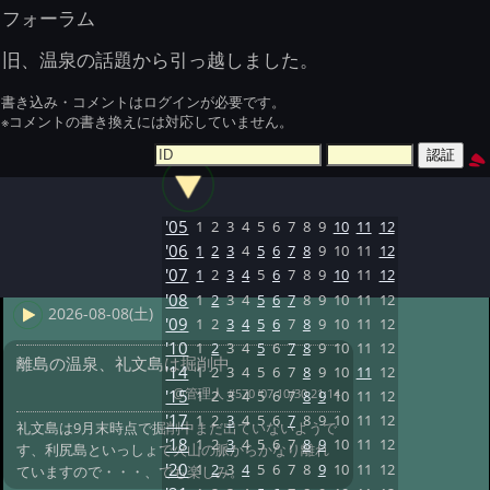
フォーラム
旧、温泉の話題から引っ越しました。
書き込み・コメントはログインが必要です。
※コメントの書き換えには対応していません。
'05
1
2
3
4
5
6
7
8
9
10
11
12
'06
1
2
3
4
5
6
7
8
9
10
11
12
'07
1
2
3
4
5
6
7
8
9
10
11
12
'08
1
2
3
4
5
6
7
8
9
10
11
12
2026-08-08(土)
'09
1
2
3
4
5
6
7
8
9
10
11
12
'10
1
2
3
4
5
6
7
8
9
10
11
12
離島の温泉、礼文島は掘削中
'14
1
2
3
4
5
6
7
8
9
10
11
12
@管理人
#570 '07 10/30 21:14
'15
1
2
3
4
5
6
7
8
9
10
11
12
'17
1
2
3
4
5
6
7
8
9
10
11
12
礼文島は9月末時点で掘削中まだ出ていないようで
'18
1
2
3
4
5
6
7
8
9
10
11
12
す、利尻島といっしょで火山の脈からかなり離れ
'20
1
2
3
4
5
6
7
8
9
10
11
12
ていますので・・・、でも楽しみ。