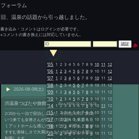
フォーラム
旧、温泉の話題から引っ越しました。
書き込み・コメントはログインが必要です。
※コメントの書き換えには対応していません。
'05
1
2
3
4
5
6
7
8
9
10
11
12
'06
1
2
3
4
5
6
7
8
9
10
11
12
'07
1
2
3
4
5
6
7
8
9
10
11
12
'08
1
2
3
4
5
6
7
8
9
10
11
12
2026-08-08(土)
'09
1
2
3
4
5
6
7
8
9
10
11
12
'10
1
2
3
4
5
6
7
8
9
10
11
12
渋温泉つばたや旅館
@sa
#859 '20 2/27 14:26
'14
1
2
3
4
5
6
7
8
9
10
11
12
'15
1
2
3
4
5
6
7
8
9
10
11
12
2/20から一泊で宿泊しました。利用は3回目ですが
'17
1
2
3
4
5
6
7
8
9
10
11
12
いつ来ても女将さんが気さくで気遣いも素晴らし
くアットホームな感じが良いです。料理もご飯が
'18
1
2
3
4
5
6
7
8
9
10
11
12
すすむ美味しさで大満足！また渋温泉訪ねる際に
'20
1
2
3
4
5
6
7
8
9
10
11
12
利用します。