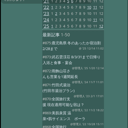
'21
1
2
3
4
5
6
7
8
9
10
11
12
'22
1
2
3
4
5
6
7
8
9
10
11
12
'23
1
2
3
4
5
6
7
8
9
10
11
12
'24
1
2
3
4
5
6
7
8
9
10
11
12
'25
1
2
3
4
5
6
7
8
9
10
11
12
最新記事
1-50
#875:
鹿児島県 冬のあったか宿泊割
2/28まで
@ '25 12/14 11:02
#873:
武石雲渓荘 8/3/31まで日帰り
入浴と食事・宴会
@管理人 '25 1/20 12:14
#872:
雨飾山荘さ
んも営業を1週間延長
@管理人 '24 11/7 11:01
#871:
竹田式湯治
(竹田市湯治プラン)
@管理人 '23 2/1 17:01
#870:
全国旅行支
援 現在適用可能な宿は？
@管理人 '22 11/2 18:22
#869:
美肌泉質 温
泉×肌サイエンス ポーラ
@管理人 '22 10/28 15:11
#868:
全国旅行