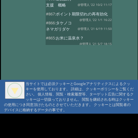
支援 概略
@管理人 '22 10/2 11:17
#867:
ポイント期限切れの再有効化
@管理人 '22 1/1 16:22
#866:
タケノコ
ネマガリダケ
@管理人 '21 6/19 11:50
#865:
お米に温泉水？
@管理人 '21 5/7 18:15
#863:
Go To トラ
ベル 第三者機関に承認されました
@管理人 '20 9/17 20:39
#862:
GoToトラ
ベル第三者機関に申請中
@管理人 '20 9/4 22:20
#860:
コロナウィ
ルス、自粛休業・オープン延期
当サイトでは必須クッキーとGoogleアナリティクスによるクッ
キーを使用しております。 詳細は、クッキーポリシーをご覧くだ
@管理人 '20 4/14 15:40
#859:
渋温泉つば
さい。 個人情報、閲覧・検索履歴等、ターゲット広告に関するク
たや旅館
@sa '20 2/27 14:26
ッキーは一切扱っておりません。 閲覧を継続される時はクッキー
の使用につき同意頂けたものとさせていただきます。 クッキーとは閲覧者の
#858:
11府県ふっこう周遊割
デバイスに格納するデータの事です。
@ '18 9/6 07:25
#857:
立山新湯上の監視
カメラのような
A A
@ '18 8/7 07:39
A A A MountAin TRAD
#856:
冷泉小屋を買い取って下さる
方を募集
@管理人 '18 3/29 04:27