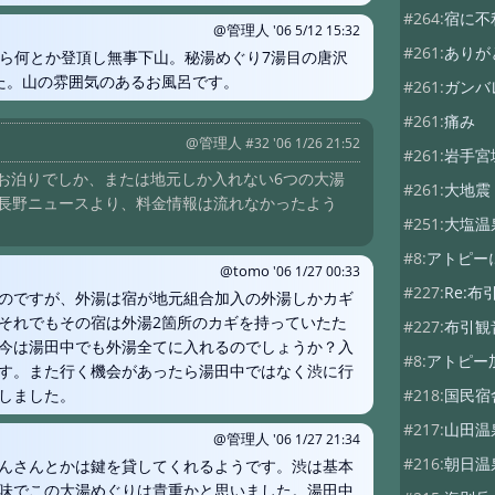
#264:
宿に不
@管理人
'06 5/12 15:32
#261:
ありが
から何とか登頂し無事下山。秘湯めぐり7湯目の唐沢
た。山の雰囲気のあるお風呂です。
#261:
ガンバ
#261:
痛み
@管理人
#32 '06 1/26 21:52
#261:
岩手宮
段お泊りでしか、または地元しか入れない6つの大湯
#261:
大地震
K長野ニュースより、料金情報は流れなかったよう
#251:
大塩温
#8:
アトピー
@tomo
'06 1/27 00:33
#227:
Re:
のですが、外湯は宿が地元組合加入の外湯しかカギ
それでもその宿は外湯2箇所のカギを持っていたた
#227:
布引観
今は湯田中でも外湯全てに入れるのでしょうか？入
#8:
アトピー
す。また行く機会があったら湯田中ではなく渋に行
しました。
#218:
国民宿
#217:
山田温
@管理人
'06 1/27 21:34
#216:
朝日温
んさんとかは鍵を貸してくれるようです。渋は基本
味でこの大湯めぐりは貴重かと思いました。湯田中