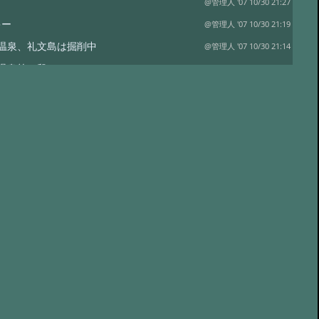
@管理人 '07 10/30 21:27
キー
@管理人 '07 10/30 21:19
温泉、礼文島は掘削中
@管理人 '07 10/30 21:14
温泉第一段
@管理人 '07 10/30 21:09
さん、蕎麦
@管理人 '07 10/30 20:44
温泉 花心家
@ムッシュ '07 10/14 12:02
座温泉大好きです
@管理人 '07 6/16 12:14
泉大好きです
@くれあ '07 6/16 07:38
泉共同浴場
@管理人 '07 4/28 20:14
泉共同浴場
@管理人 '07 4/28 20:10
ンクはお受けしていません。
@管理人 '07 1/6 17:20
泉、白馬荘さん
@管理人 '07 3/29 16:15
、布引の温泉
@管理人 '06 12/21 22:14
泉＆豊国館さん情報更新
@管理人 '06 8/16 19:43
泉、紅葉館宿泊
@管理人 '06 8/7 22:37