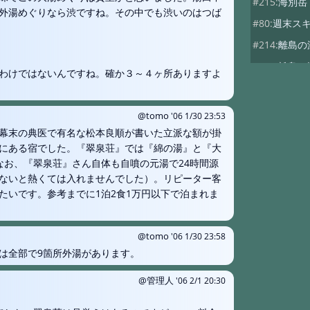
#215:
海別岳
外湯めぐりなら渋ですね。その中でも渋いのはつば
#80:
週末ス
#214:
離島の
#213:
離島の
わけではないんですね。確か３～４ヶ所ありますよ
#209:
花心屋
#209:
湯田中
@tomo
'06 1/30 23:53
#80:
Re：万
幕末の典医で有名な松本良順が書いた立派な額が掛
にある宿でした。『翠泉荘』では『綿の湯』と『大
#80:
万座温
なお、『翠泉荘』さん自体も自噴の元湯で24時間源
#153:
大塩温
ないと熱くては入れませんでした）。リピーター客
たいです。参考までに1泊2食1万円以下で泊まれま
#153:
大塩温
#150:
相互リ
@tomo
'06 1/30 23:58
#146:
姫川温
は全部で9箇所外湯があります。
#132:
千曲川
#80:
万座温
@管理人
'06 2/1 20:30
#86:
七味温