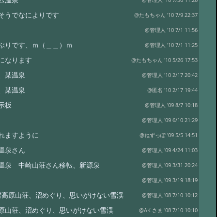
@管理人 '10 7/30 11:26
そうでなによりです
@たもちゃん '10 7/9 22:37
@管理人 '10 7/1 11:56
ぶりです、ｍ（＿＿）ｍ
@管理人 '10 7/1 11:25
になります
@たもちゃん '10 5/26 17:53
、某温泉
@管理人 '10 2/17 20:42
、某温泉
@匿名 '10 2/17 19:44
示板
@管理人 '09 8/7 10:18
@管理人 '09 6/10 21:29
れますように
@ねずっぽ '09 5/5 14:51
温泉さん
@管理人 '09 4/24 11:03
温泉 中崎山荘さん移転、新源泉
@管理人 '09 3/31 20:24
@管理人 '09 3/19 18:19
大雪高原山荘、沼めぐり、思いがけない雪渓
@管理人 '08 7/10 10:12
原山荘、沼めぐり、思いがけない雪渓
@AK さま '08 7/10 10:10