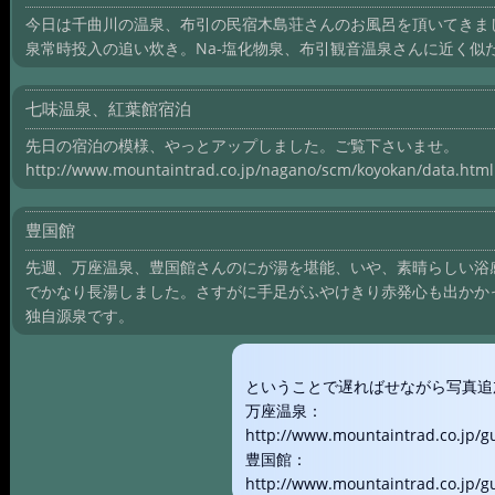
今日は千曲川の温泉、布引の民宿木島荘さんのお風呂を頂いてきました
泉常時投入の追い炊き。Na-塩化物泉、布引観音温泉さんに近く似
七味温泉、紅葉館宿泊
先日の宿泊の模様、やっとアップしました。ご覧下さいませ。
http://www.mountaintrad.co.jp/nagano/scm/koyokan/data.html
豊国館
先週、万座温泉、豊国館さんのにが湯を堪能、いや、素晴らしい浴
でかなり長湯しました。さすがに手足がふやけきり赤発心も出かかっ
独自源泉です。
ということで遅ればせながら写真追
万座温泉：
http://www.mountaintrad.co.jp/
豊国館：
http://www.mountaintrad.co.jp/