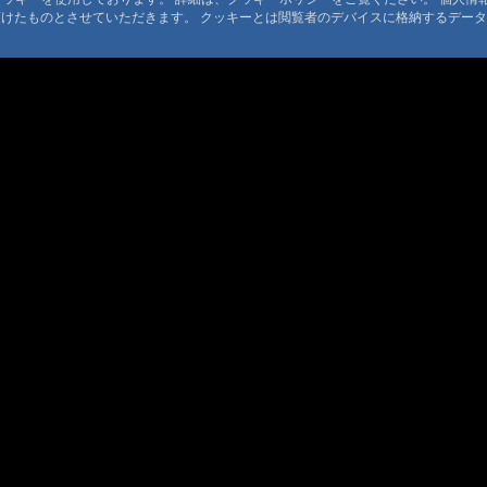
#3:
再掲載
頂けたものとさせていただきます。 クッキーとは閲覧者のデバイスに格納するデー
#8:
アトピー
#5:
東京中日
© 1999-2026
MountAin TRAD
® Inc. https://www.mountaintrad.co.jp
#3:
間違えた
#3:
御岳山、