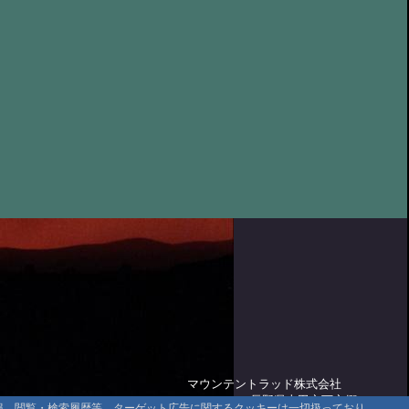
@管理人 '06 7/18 11:45
05周年
@管理人 '06 6/24 20:17
ぐり完結
@管理人 '06 5/12 15:32
温泉-北温泉、山スキーup
@管理人 '06 5/11 16:34
泉、山スキー
@管理人 '06 3/30 22:37
きました。
@管理人 '06 2/22 21:39
@管理人 '06 2/1 20:30
外湯２
@tomo '06 1/30 23:58
外湯
@tomo '06 1/30 23:53
の秘湯めぐり
@管理人 '06 1/27 22:27
ぐり
@管理人 '06 1/27 21:34
ぐり
@tomo '06 1/27 00:33
ぐり
@管理人 '06 1/26 21:52
マウンテントラッド株式会社
布引観音温泉
@管理人 '06 1/26 21:47
〒386-1211 長野県上田市下之郷692
情報、閲覧・検索履歴等、ターゲット広告に関するクッキーは一切扱っており