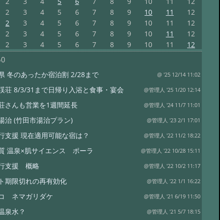
2
3
4
5
6
7
8
9
10
11
12
2
3
4
5
6
7
8
9
10
11
12
2
3
4
5
6
7
8
9
10
11
12
2
3
4
5
6
7
8
9
10
11
12
2
3
4
5
6
7
8
9
10
11
12
50
県 冬のあったか宿泊割 2/28まで
@ '25 12/14 11:02
渓荘 8/3/31まで日帰り入浴と食事・宴会
@管理人 '25 1/20 12:14
荘さんも営業を1週間延長
@管理人 '24 11/7 11:01
湯治 (竹田市湯治プラン)
@管理人 '23 2/1 17:01
行支援 現在適用可能な宿は？
@管理人 '22 11/2 18:22
質 温泉×肌サイエンス ポーラ
@管理人 '22 10/28 15:11
行支援 概略
@管理人 '22 10/2 11:17
ト期限切れの再有効化
@管理人 '22 1/1 16:22
コ ネマガリダケ
@管理人 '21 6/19 11:50
温泉水？
@管理人 '21 5/7 18:15