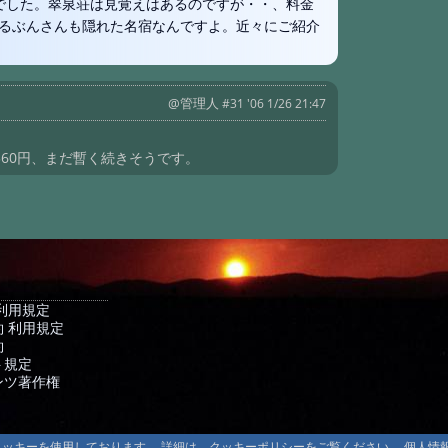
でした。翠泉荘は見覚えはあるのですが・・、料金
#80:
豊国館
るぶんさんも隠れた名宿なんですよ。近々にご紹介
#23:
塵表閣1
#14:
秘湯め
@管理人
#31 '06 1/26 21:47
#22:
三斗小屋
#19:
蓮華温
360円、まだ暫く続きそうです。
#14:
行って
#12:
湯田中
#12:
湯田中
#12:
湯田中
#14:
八ヶ岳
利用規定
 利用規定
#12:
大湯め
約
#12:
大湯め
ト規定
ンツ著作権
#12:
大湯め
#11:
大師湯-
るクッキーを使用しております。 詳細は、クッキーポリシーをご覧ください。 個人