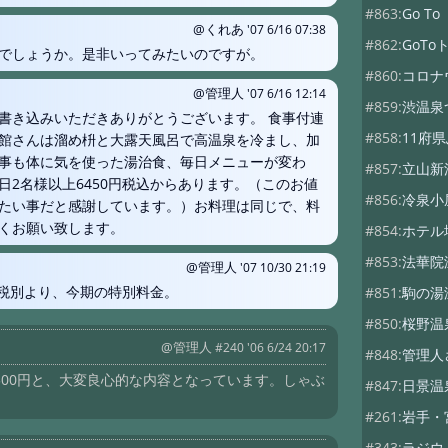
#863:
Go 
@くれあ
'07 6/16 07:38
#862:
GoT
でしょうか。是非いってみたいのですが。
#860:
コロナ
@管理人
'07 6/16 12:14
#859:
渋温泉
書き込みいただきありがとうございます。 食事付連
#858:
11府
館さんは溜め枡と大露天風呂で高温泉を冷まし、加
事も体に気を使った湯治食、毎日メニューが変わ
#857:
立山新
2名様以上6450円税込からあります。（このお値
#856:
冷泉小
たい事だと感謝しています。）お料理は同じで、料
くお願い致します。
#854:
ホテル
#853:
法華院
@管理人
'07 10/30 21:19
円税別より、今期の特別料金。
#851:
駒の湯
#850:
桜野温
@管理人
#240 '06 6/24 20:17
#848:
管理人
15500円と、大変良心的な内容となっています。しゃぶ
#847:
日景温
#261:
岩手・
#343:
ラジウ