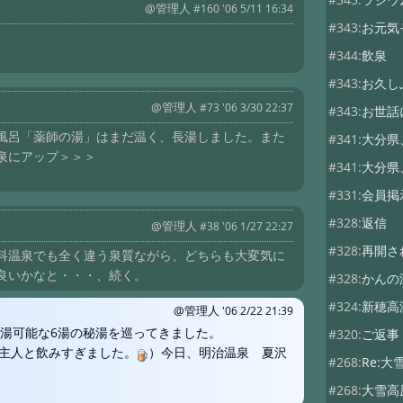
@管理人
#160 '06 5/11 16:34
#343:
お元気
#344:
飲泉
#343:
お久し
@管理人
#73 '06 3/30 22:37
#343:
お世話
風呂「薬師の湯」はまだ温く、長湯しました。また
#341:
大分県
泉にアップ＞＞＞
#341:
大分県
#331:
会員掲
#328:
返信
@管理人
#38 '06 1/27 22:27
#328:
再開さ
科温泉でも全く違う泉質ながら、どちらも大変気に
良いかなと・・・、続く。
#328:
かんの
#324:
新穂高
@管理人
'06 2/22 21:39
入湯可能な6湯の秘湯を巡ってきました。
#320:
ご返事
主人と飲みすぎました。
）今日、明治温泉 夏沢
#268:
Re:
#268:
大雪高