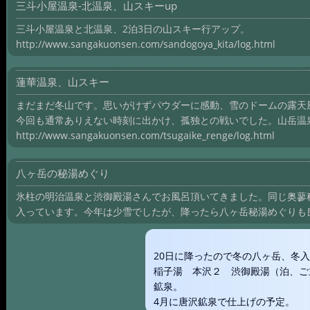
三斗小屋温泉-北温泉、山スキーup
三斗小屋温泉と北温泉、2泊3日の山スキー行アップ。
http://www.sangakuonsen.com/sandogoya_kita/log.html
蓮華温泉、山スキー
まだまだ冬山です。思いがけずパウダーに感動、雪のドームの露天
今回も通常ありえない時刻に出かけ、孤独との戦いでした。山岳温
http://www.sangakuonsen.com/tsugaike_renge/log.html
八ヶ岳の秘湯めぐり
氷柱の明治温泉と渋御殿湯さんでお風呂頂いてきました。同じ奥蓼
入っています。今年は少雪でしたが、降ったら八ヶ岳秘湯めぐりも
20日に降ったので冬の八ヶ岳、冬
稲子湯 本沢２ 渋御殿湯（泊、ご
鉱泉。
4月に唐沢鉱泉で仕上げの予定。