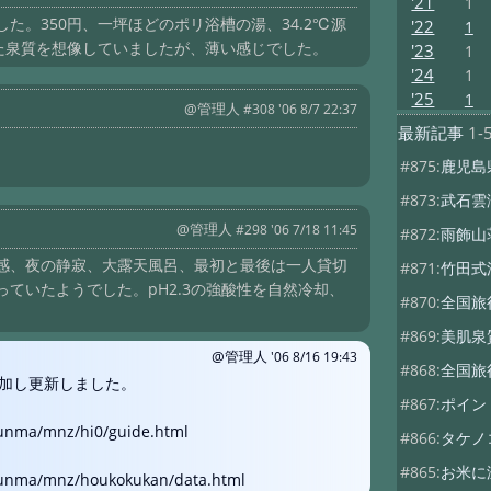
'21
1
。350円、一坪ほどのポリ浴槽の湯、34.2℃源
'22
1
た泉質を想像していましたが、薄い感じでした。
'23
1
'24
1
'25
1
@管理人
#308 '06 8/7 22:37
最新記事
1-
#875:
鹿児島
#873:
武石雲
@管理人
#298 '06 7/18 11:45
#872:
雨飾山
感、夜の静寂、大露天風呂、最初と最後は一人貸切
#871:
竹田式
ていたようでした。pH2.3の強酸性を自然冷却、
#870:
全国旅
#869:
美肌泉
@管理人
'06 8/16 19:43
#868:
全国旅
加し更新しました。
#867:
ポイン
gunma/mnz/hi0/guide.html
#866:
タケノ
#865:
お米に
gunma/mnz/houkokukan/data.html