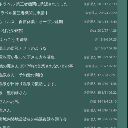
To トラベル 第三者機関に承認されました
@管理人 '20 9/17 20:39
oトラベル第三者機関に申請中
@管理人 '20 9/4 22:20
ウィルス、自粛休業・オープン延期
@管理人 '20 4/14 15:40
つばたや旅館
@sa '20 2/27 14:26
県ふっこう周遊割
@ '18 9/6 07:25
湯上の監視カメラのような
@ '18 8/7 07:39
屋を買い取って下さる方を募集
@管理人 '18 3/29 04:27
地の涯さん 2017年は営業されないとの事
@管理人 '17 7/7 07:32
温泉さん 予約受付開始
@管理人 '17 2/28 22:51
温泉が日帰り温泉で復活します。
@管理人 '15 9/30 11:38
泉 熊嶺荘さん
@管理人 '15 8/31 05:22
さんへお礼
@蔵 '14 11/4 21:13
泉さん
@管理人 '14 8/16 19:40
宮城内陸地震被災の秘湯復活を願う会
@管理人 '10 8/26 22:24
ム温泉