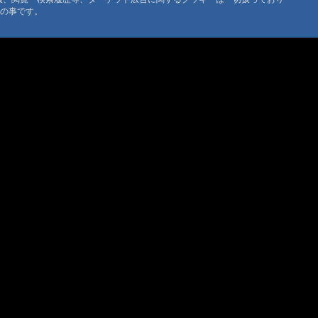
@管理人 '05 12/5 20:32
0268371176
タの事です。
に効く温泉
@管理人 '05 11/18 02:21
スポーツ様
@管理人 '05 10/18 15:16
、湯川でした
@管理人 '05 10/18 09:25
湯川温泉、濁河
@管理人 '05 10/13 08:30