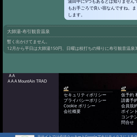
湯田中に9つもあるとは知りません
もお手ごろで良い宿なんですね。ま
します。
大師湯-布引観音温泉
暫く出かけてません。
12月から平日は大師湯150円、日曜は枝打ちの帰りに布引観音温泉
A A
A A A MountAin TRAD
セキュリティポリシー
仮予約 
プライバシーポリシー
請書予約
Cookie ポリシー
会員規
会社概要
ポイン
コンテ
問合せ
当サイトでは必須クッキーとGoogleアナリティクスによ