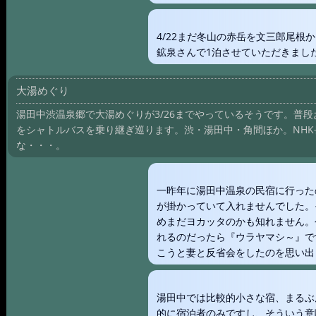
4/22まだ冬山の赤岳を文三郎尾根
鉱泉さんで1泊させていただきまし
大湯めぐり
湯田中渋温泉郷で大湯めぐりが3/26までやっているそうです。普
をシャトルバスを乗り継ぎ巡ります。渋・湯田中・角間ほか。NH
な・・・。
一昨年に湯田中温泉の民宿に行った
が掛かっていて入れませんでした。
めまだヨカッタのかも知れません。
れるのだったら『ウラヤマシ～』で
こうと妻と反省会をしたのを思い出
湯田中では比較的小さな宿、まるぶ
的に宿泊者のみですし、そういう意