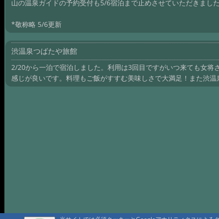
山の温泉ガイドの予約受付も5/6宿泊まで止めさせていただきまし
*敬称略 5/6更新
渋温泉つばたや旅館
2/20から一泊で宿泊しました。利用は3回目ですがいつ来ても女
感じが良いです。料理もご飯がすすむ美味しさで大満足！また渋温