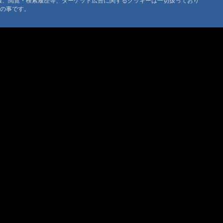
情報、閲覧・検索履歴等、ターゲット広告に関するクッキーは一切扱っており
利益な書き込みはご遠慮ください
タの事です。
@管理人 '08 6/25 22:20
とうございます
@清水 '08 6/19 21:35
レ山の温泉
@たもちゃん '08 6/19 21:21
@清水です '08 6/19 20:03
城内陸地震
@清水です '08 6/17 16:14
@たもちゃん '08 6/16 21:02
泉
@管理人 '08 5/19 10:23
に熊の脂はどう？
@管理人 '08 2/26 18:20
マウンテントラッド株式会社
〒386-1211 長野県上田市下之郷692
布引観音温泉
@管理人 '07 12/27 22:27
0268371176
音温泉は、千曲川のほとりの静かな家庭的な温泉宿
@のざらし さま '07 12/27 22:02
加筆
@管理人 '07 10/30 22:15
舎野中温泉別館
@管理人 '07 10/30 21:55
泉
@管理人 '07 10/30 21:50
泉
@管理人 '07 10/30 21:33