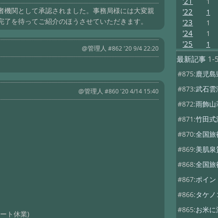
'21
1
三者機関として承認されました。事務局様には大変親
'22
1
完了を待ってご紹介のほうさせていただきます。
'23
1
'24
1
'25
1
@管理人
#862 '20 9/4 22:20
最新記事
1-
#875:
鹿児島
#873:
武石雲
@管理人
#860 '20 4/14 15:40
#872:
雨飾山
#871:
竹田式
#870:
全国旅
#869:
美肌泉
#868:
全国旅
#867:
ポイン
#866:
タケノ
#865:
お米に
ルート休業)