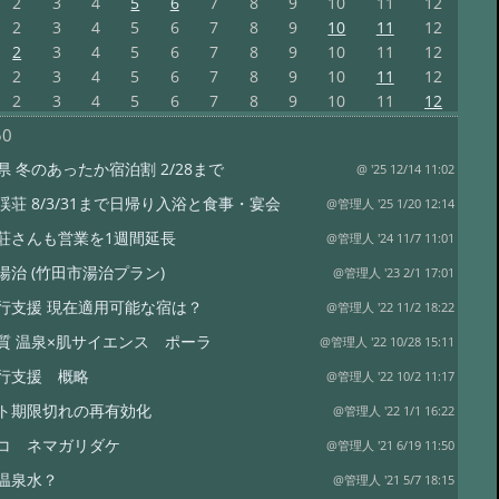
2
3
4
5
6
7
8
9
10
11
12
2
3
4
5
6
7
8
9
10
11
12
2
3
4
5
6
7
8
9
10
11
12
2
3
4
5
6
7
8
9
10
11
12
2
3
4
5
6
7
8
9
10
11
12
50
県 冬のあったか宿泊割 2/28まで
@ '25 12/14 11:02
渓荘 8/3/31まで日帰り入浴と食事・宴会
@管理人 '25 1/20 12:14
荘さんも営業を1週間延長
@管理人 '24 11/7 11:01
湯治 (竹田市湯治プラン)
@管理人 '23 2/1 17:01
行支援 現在適用可能な宿は？
@管理人 '22 11/2 18:22
質 温泉×肌サイエンス ポーラ
@管理人 '22 10/28 15:11
行支援 概略
@管理人 '22 10/2 11:17
ト期限切れの再有効化
@管理人 '22 1/1 16:22
コ ネマガリダケ
@管理人 '21 6/19 11:50
温泉水？
@管理人 '21 5/7 18:15