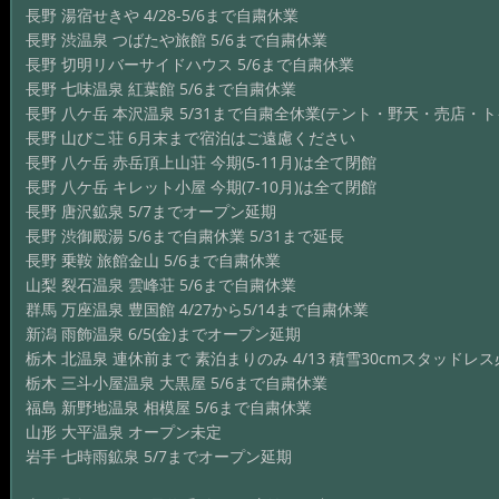
長野 湯宿せきや 4/28-5/6まで自粛休業
長野 渋温泉 つばたや旅館 5/6まで自粛休業
長野 切明リバーサイドハウス 5/6まで自粛休業
長野 七味温泉 紅葉館 5/6まで自粛休業
長野 八ケ岳 本沢温泉 5/31まで自粛全休業(テント・野天・売店・ト
長野 山びこ荘 6月末まで宿泊はご遠慮ください
長野 八ケ岳 赤岳頂上山荘 今期(5-11月)は全て閉館
長野 八ケ岳 キレット小屋 今期(7-10月)は全て閉館
長野 唐沢鉱泉 5/7までオープン延期
長野 渋御殿湯 5/6まで自粛休業 5/31まで延長
長野 乗鞍 旅館金山 5/6まで自粛休業
山梨 裂石温泉 雲峰荘 5/6まで自粛休業
群馬 万座温泉 豊国館 4/27から5/14まで自粛休業
新潟 雨飾温泉 6/5(金)までオープン延期
栃木 北温泉 連休前まで 素泊まりのみ 4/13 積雪30cmスタッドレ
栃木 三斗小屋温泉 大黒屋 5/6まで自粛休業
福島 新野地温泉 相模屋 5/6まで自粛休業
山形 大平温泉 オープン未定
岩手 七時雨鉱泉 5/7までオープン延期