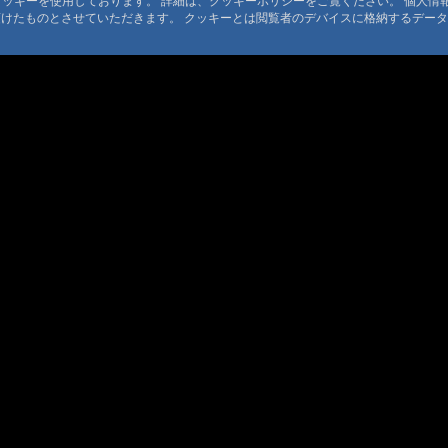
るクッキーを使用しております。 詳細は、クッキーポリシーをご覧ください。 個人
#264:
宿に不
頂けたものとさせていただきます。 クッキーとは閲覧者のデバイスに格納するデー
#261:
ありが
#261:
ガンバ
#261:
痛み
利用規定
#261:
岩手宮
 利用規定
約
#261:
大地震
ト規定
#251:
大塩温
ンツ著作権
#8:
アトピー
#227:
Re:
#227:
布引観
#8:
アトピー
© 1999-2026
MountAin TRAD
® Inc. https://www.mountaintrad.co.jp
#218:
国民宿
#217:
山田温
#216:
朝日温