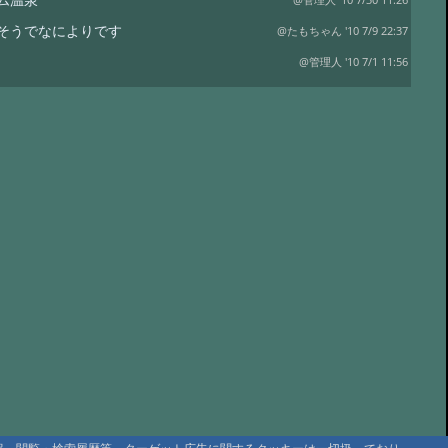
@管理人 '10 7/30 11:26
そうでなによりです
@たもちゃん '10 7/9 22:37
@管理人 '10 7/1 11:56
ぶりです、ｍ（＿＿）ｍ
@管理人 '10 7/1 11:25
になります
@たもちゃん '10 5/26 17:53
、某温泉
@管理人 '10 2/17 20:42
、某温泉
@匿名 '10 2/17 19:44
示板
@管理人 '09 8/7 10:18
@管理人 '09 6/10 21:29
れますように
@ねずっぽ '09 5/5 14:51
温泉さん
@管理人 '09 4/24 11:03
温泉 中崎山荘さん移転、新源泉
@管理人 '09 3/31 20:24
@管理人 '09 3/19 18:19
大雪高原山荘、沼めぐり、思いがけない雪渓
@管理人 '08 7/10 10:12
原山荘、沼めぐり、思いがけない雪渓
@AK さま '08 7/10 10:10