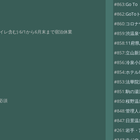
#863:
Go 
#862:
GoT
#860:
コロナ
イレ含む) 6/1から6月末まで宿泊休業
#859:
渋温泉
#858:
11府
#857:
立山新
#856:
冷泉小
#854:
ホテル
#853:
法華院
#851:
駒の湯
ス必須
#850:
桜野温
#848:
管理人
#847:
日景温
#261:
岩手・
#343:
ラジウ