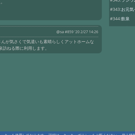
た。
#343:
お元気
#344:
飲泉
#343:
お久し
@sa
#859 '20 2/27 14:26
#343:
お世話
将さんが気さくで気遣いも素晴らしくアットホームな
#341:
大分県
泉訪ねる際に利用します。
#341:
大分県
#331:
会員掲
#328:
返信
#328:
再開さ
#328:
かんの
#324:
新穂高
#320:
ご返事
#268:
Re:
#268:
大雪高