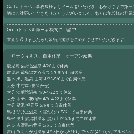
Go To トラベル事務局様よりメールをいただき、おかげさまで第
切にご対応いただきありがとうございました。あとは施設様の登録
GoToトラベル第三者機関に申請中
審査が通りましたら対象宿泊施設をご紹介させていただきます。
コロナウィルス、自粛休業・オープン延期
鹿児島 栗野岳温泉 4/28まで休業
鹿児島 霧島湯之谷温泉 5/6まで自粛休業
熊本 黒川温泉 山河 4/26-5/6まで自粛休業
大分 中村屋 (要問合せ)
大分 法華院温泉 4/9-4/22まで休業
大分 ホテル花山酔 4/9-4/22まで休業
大分 壁湯 福元屋 5/6まで自粛休業
島根 斐乃上温泉 民宿たなべ 5/6まで自粛休業
島根 奥出雲湯村温泉 湯乃上館 5/6まで自粛休業
奈良 吉野温泉元湯 5/6まで自粛休業
富山 みくりが池温泉 4/18日から5/10まで休館 (4/17からアルペン