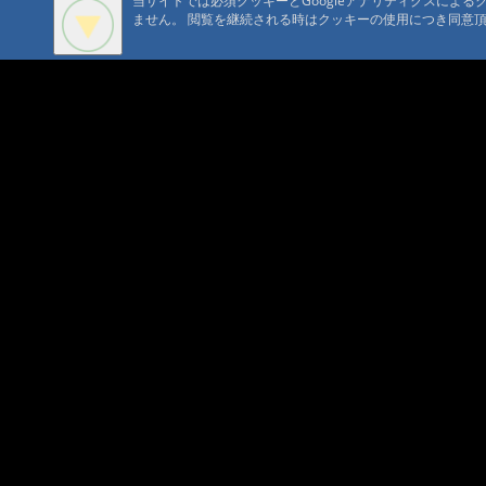
当サイトでは必須クッキーとGoogleアナリティクスによ
ません。 閲覧を継続される時はクッキーの使用につき同意
A A
A A A MountAin TRAD
セキュリティポリシー
仮予約 
プライバシーポリシー
請書予約
Cookie ポリシー
会員規
会社概要
ポイン
コンテ
問合せ