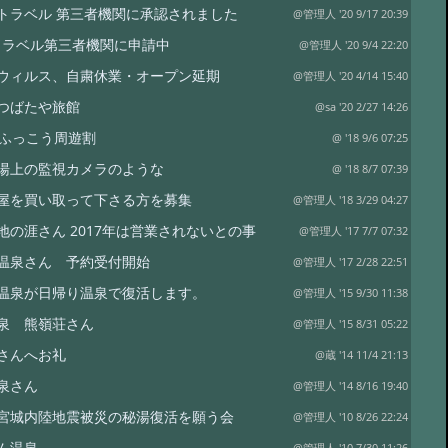
To トラベル 第三者機関に承認されました
@管理人 '20 9/17 20:39
oトラベル第三者機関に申請中
@管理人 '20 9/4 22:20
ウィルス、自粛休業・オープン延期
@管理人 '20 4/14 15:40
つばたや旅館
@sa '20 2/27 14:26
県ふっこう周遊割
@ '18 9/6 07:25
湯上の監視カメラのような
@ '18 8/7 07:39
屋を買い取って下さる方を募集
@管理人 '18 3/29 04:27
地の涯さん 2017年は営業されないとの事
@管理人 '17 7/7 07:32
温泉さん 予約受付開始
@管理人 '17 2/28 22:51
温泉が日帰り温泉で復活します。
@管理人 '15 9/30 11:38
泉 熊嶺荘さん
@管理人 '15 8/31 05:22
さんへお礼
@蔵 '14 11/4 21:13
泉さん
@管理人 '14 8/16 19:40
宮城内陸地震被災の秘湯復活を願う会
@管理人 '10 8/26 22:24
ム温泉