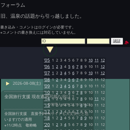
フォーラム
旧、温泉の話題から引っ越しました。
書き込み・コメントはログインが必要です。
※コメントの書き換えには対応していません。
'05
1
2
3
4
5
6
7
8
9
10
11
12
'06
1
2
3
4
5
6
7
8
9
10
11
12
'07
1
2
3
4
5
6
7
8
9
10
11
12
'08
1
2
3
4
5
6
7
8
9
10
11
12
2026-08-08(土)
'09
1
2
3
4
5
6
7
8
9
10
11
12
'10
1
2
3
4
5
6
7
8
9
10
11
12
全国旅行支援 現在適用可能な宿は？
'14
1
2
3
4
5
6
7
8
9
10
11
12
@管理人
#870 '22 11/2 18:22
'15
1
2
3
4
5
6
7
8
9
10
11
12
'17
1
2
3
4
5
6
7
8
9
10
11
12
全国旅行支援 直接予約(当サイトも大丈夫だと思
'18
1
2
3
4
5
6
7
8
9
10
11
12
います)での適用
'20
1
2
3
4
5
6
7
8
9
10
11
12
※11/2時点 敬称略