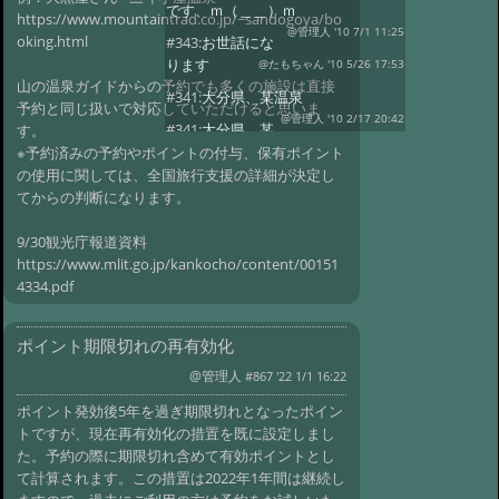
です、ｍ（＿＿）ｍ
https://www.mountaintrad.co.jp/~sandogoya/bo
@管理人 '10 7/1 11:25
oking.html
#343:
お世話にな
ります
@たもちゃん '10 5/26 17:53
山の温泉ガイドからの予約でも多くの施設は直接
#341:
大分県、某温泉
予約と同じ扱いで対応していただけると思いま
@管理人 '10 2/17 20:42
#341:
大分県、某
す。
温泉
※予約済みの予約やポイントの付与、保有ポイント
@匿名 '10 2/17 19:44
の使用に関しては、全国旅行支援の詳細が決定し
#331:
会員掲示板
@管理人 '09 8/7 10:18
てからの判断になります。
#328:
返信
@管理人 '09 6/10 21:29
9/30観光庁報道資料
#328:
再開されますように
https://www.mlit.go.jp/kankocho/content/00151
@ねずっぽ '09 5/5 14:51
#328:
かんの温泉
4334.pdf
さん
@管理人 '09 4/24 11:03
#324:
新穂高温泉 中崎山荘さん移
ポイント期限切れの再有効化
転、新源泉
@管理人 '09 3/31 20:24
@管理人
#867 '22 1/1 16:22
#320:
ご返事
@管理人 '09 3/19 18:19
ポイント発効後5年を過ぎ期限切れとなったポイン
#268:
Re:大雪高原山荘、沼めぐり、
トですが、現在再有効化の措置を既に設定しまし
思いがけない雪渓
た。予約の際に期限切れ含めて有効ポイントとし
@管理人 '08 7/10 10:12
#268:
大雪高原山
て計算されます。この措置は2022年1年間は継続し