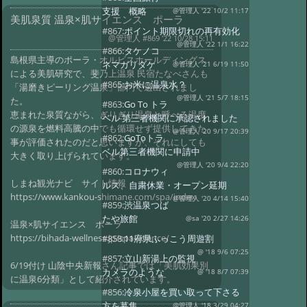
支援 概略
@管理人 '22 10/2 11:17
美肌泉質 温泉×肌サイエンス ポーラ
#867:
ポイント期限切れの再有効化
@管理人
#869 '22 10/28 15:11
@管理人 '22 1/1 16:22
#866:
タケノコ
島根県主導のポーラ・オルビスホールディングス
ネマガリダケ
@管理人 '21 6/19 11:50
による美肌研究で、斐乃上温泉 民宿たなべさんも
#865:
お米に温泉水？
「湯磨きピーリング温泉」部門で選出されまし
@管理人 '21 5/7 18:15
た。
#863:
Go To トラ
恵まれた泉質ながら、ぎりぎり温泉と呼べる温度
ベル 第三者機関に承認されました
の源泉を燃料高騰の中でも循環せず提供してきた
@管理人 '20 9/17 20:39
#862:
GoToトラ
事が評価されたのだと思いますが、それにしても
ベル第三者機関に申請中
大きく取り上げられています。
@管理人 '20 9/4 22:20
#860:
コロナウィ
しまね観光ナビ サイト情報
ルス、自粛休業・オープン延期
https://www.kankou-shimane.com/spa/index
@管理人 '20 4/14 15:40
#859:
渋温泉つば
たや旅館
@sa '20 2/27 14:26
温泉×肌サイエンス ポーラ
https://bihada-wellness.jp/spa-science/
#858:
11府県ふっこう周遊割
@ '18 9/6 07:25
#857:
立山新湯上の監視
6/19付け 山陰中央新報さん記事では「美肌効果別
カメラのような
@ '18 8/7 07:39
に温泉6分類」として紹介されています。
#856:
冷泉小屋を買い取って下さる
方を募集
@管理人 '18 3/29 04:27