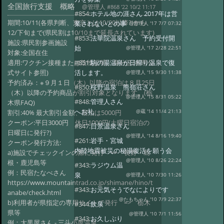
全国旅行支援 概略
@管理人
#868 '22 10/2 11:17
#854:
ホテル地の涯さん 2017年は営
期間:10/11(各県判断、東京とは10/20以降?)から
業されないとの事
@管理人 '17 7/7 07:32
12/下旬まで(県民割は10/10まで延長されています)
#853:
法華院温泉さん 予約受付開
施設:県民割参画施設
始
@管理人 '17 2/28 22:51
対象:全国在住
適用:ワクチン接種または陰性証明、身分証(各県公
#851:
駒の湯温泉が日帰り温泉で復
式サイト参照)
活します。
@管理人 '15 9/30 11:38
予約済み：※９月１日（木）以降の宿泊は８月25日
#850:
桜野温泉 熊嶺荘さん
（木）以降の予約商品が割引対象となります。(栃
@管理人 '15 8/31 05:22
#848:
管理人さん
木県FAQ)
へお礼
割引:40% 最大割引金額、宿泊は5000円
@蔵 '14 11/4 21:13
クーポン:平日3000円 休日1000円(土曜日宿泊の
#847:
日景温泉さん
日曜日に発行?)
@管理人 '14 8/16 19:40
#261:
岩手・宮城
クーポン発行方法:
内陸地震被災の秘湯復活を願う会
a)施設でチェックインの際に発行 => 長野・島
@管理人 '10 8/26 22:24
根・鹿児島等
#343:
ラジウム温
例：民宿たなべさん
泉
@管理人 '10 7/30 11:26
https://www.mountaintrad.co.jp/shimane/hino/t
#343:
お元気そうでなによりです
anabe/check.html
@たもちゃん '10 7/9 22:37
b)利用者が県指定の専用サイトで発行 => 栃木
#344:
飲泉
県等
@管理人 '10 7/1 11:56
#343:
お久しぶり
例：大黒屋さん - 三斗小屋温泉