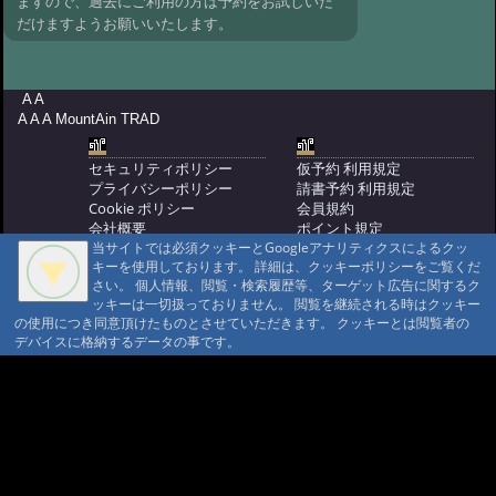
荘、沼めぐり、思いがけない雪渓
ますので、過去にご利用の方は予約をお試しいた
だけますようお願いいたします。
@AK さま '08 7/10 10:10
#264:
宿に不利益
な書き込みはご遠慮ください
@管理人 '08 6/25 22:20
#261:
ありがとう
A A
ございます
@清水 '08 6/19 21:35
A A A MountAin TRAD
#261:
ガンバレ山の温泉
@たもちゃん '08 6/19 21:21
セキュリティポリシー
仮予約 利用規定
#261:
痛み
プライバシーポリシー
請書予約 利用規定
@清水です '08 6/19 20:03
#261:
岩手宮城
Cookie ポリシー
会員規約
内陸地震
会社概要
ポイント規定
@清水です '08 6/17 16:14
コンテンツ著作権
当サイトでは必須クッキーとGoogleアナリティクスによるクッ
#261:
大地震
@たもちゃん '08 6/16 21:02
キーを使用しております。 詳細は、クッキーポリシーをご覧くだ
問合せ
さい。 個人情報、閲覧・検索履歴等、ターゲット広告に関するク
マウンテントラッド株式会社
#251:
大塩温泉
@管理人 '08 5/19 10:23
ッキーは一切扱っておりません。 閲覧を継続される時はクッキー
〒386-1211 長野県上田市下之郷692
の使用につき同意頂けたものとさせていただきます。 クッキーとは閲覧者の
#8:
アトピーに熊の脂はどう？
0268371176
デバイスに格納するデータの事です。
@管理人 '08 2/26 18:20
#227:
Re:布引観音
© 1999-2026
MountAin TRAD
® Inc. https://www.mountaintrad.co.jp
温泉
@管理人 '07 12/27 22:27
#227:
布引観音温泉は、千曲川のほ
とりの静かな家庭的な温泉宿
@のざらし さま '07 12/27 22:02
#8:
アトピ
ー加筆
@管理人 '07 10/30 22:15