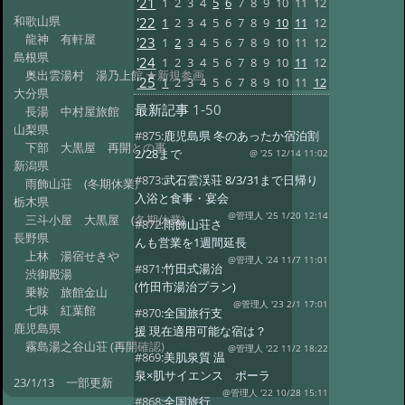
'21
1
2
3
4
5
6
7
8
9
10
11
12
和歌山県
'22
1
2
3
4
5
6
7
8
9
10
11
12
龍神 有軒屋
'23
1
2
3
4
5
6
7
8
9
10
11
12
島根県
'24
1
2
3
4
5
6
7
8
9
10
11
12
奥出雲湯村 湯乃上館 ★新規参画
'25
1
2
3
4
5
6
7
8
9
10
11
12
大分県
最新記事
1-50
長湯 中村屋旅館
山梨県
#875:
鹿児島県 冬のあったか宿泊割
下部 大黒屋 再開との事
2/28まで
@ '25 12/14 11:02
新潟県
#873:
武石雲渓荘 8/3/31まで日帰り
雨飾山荘 (冬期休業)
入浴と食事・宴会
栃木県
@管理人 '25 1/20 12:14
三斗小屋 大黒屋 (冬期休業)
#872:
雨飾山荘さ
長野県
んも営業を1週間延長
上林 湯宿せきや
@管理人 '24 11/7 11:01
#871:
竹田式湯治
渋御殿湯
(竹田市湯治プラン)
乗鞍 旅館金山
@管理人 '23 2/1 17:01
七味 紅葉館
#870:
全国旅行支
鹿児島県
援 現在適用可能な宿は？
霧島湯之谷山荘 (再開確認)
@管理人 '22 11/2 18:22
#869:
美肌泉質 温
泉×肌サイエンス ポーラ
23/1/13 一部更新
@管理人 '22 10/28 15:11
#868:
全国旅行