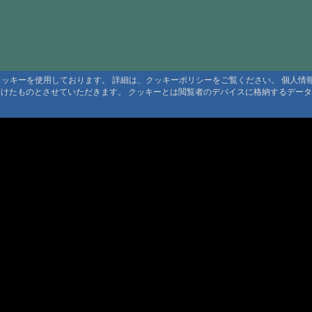
#343:
お元気
#344:
飲泉
#343:
お久し
るクッキーを使用しております。 詳細は、クッキーポリシーをご覧ください。 個人
#343:
お世話
頂けたものとさせていただきます。 クッキーとは閲覧者のデバイスに格納するデー
#341:
大分県
#341:
大分県
#331:
会員掲
#328:
返信
#328:
再開さ
#328:
かんの
利用規定
 利用規定
#324:
新穂高
約
ト規定
#320:
ご返事
ンツ著作権
#268:
Re:
#268:
大雪高