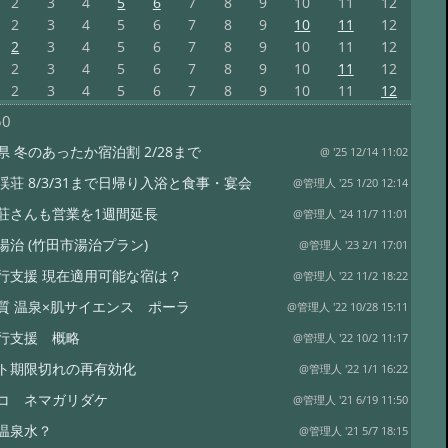
2
3
4
5
6
7
8
9
10
11
12
2
3
4
5
6
7
8
9
10
11
12
2
3
4
5
6
7
8
9
10
11
12
2
3
4
5
6
7
8
9
10
11
12
2
3
4
5
6
7
8
9
10
11
12
50
県 冬のあったか宿泊割 2/28まで
@ '25 12/14 11:02
渓荘 8/3/31まで日帰り入浴と食事・宴会
@管理人 '25 1/20 12:14
荘さんも営業を1週間延長
@管理人 '24 11/7 11:01
湯治 (竹田市湯治プラン)
@管理人 '23 2/1 17:01
行支援 現在適用可能な宿は？
@管理人 '22 11/2 18:22
質 温泉×肌サイエンス ポーラ
@管理人 '22 10/28 15:11
行支援 概略
@管理人 '22 10/2 11:17
ト期限切れの再有効化
@管理人 '22 1/1 16:22
コ ネマガリダケ
@管理人 '21 6/19 11:50
温泉水？
@管理人 '21 5/7 18:15