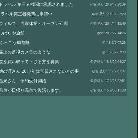
To トラベル 第三者機関に承認されました
@管理人 '20 9/17 20:39
oトラベル第三者機関に申請中
@管理人 '20 9/4 22:20
ウィルス、自粛休業・オープン延期
@管理人 '20 4/14 15:40
つばたや旅館
@sa '20 2/27 14:26
県ふっこう周遊割
@ '18 9/6 07:25
湯上の監視カメラのような
@ '18 8/7 07:39
屋を買い取って下さる方を募集
@管理人 '18 3/29 04:27
地の涯さん 2017年は営業されないとの事
@管理人 '17 7/7 07:32
温泉さん 予約受付開始
@管理人 '17 2/28 22:51
温泉が日帰り温泉で復活します。
@管理人 '15 9/30 11:38
泉 熊嶺荘さん
@管理人 '15 8/31 05:22
さんへお礼
@蔵 '14 11/4 21:13
泉さん
@管理人 '14 8/16 19:40
宮城内陸地震被災の秘湯復活を願う会
@管理人 '10 8/26 22:24
ム温泉