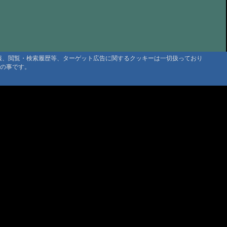
@管理人 '10 7/30 11:26
そうでなによりです
@たもちゃん '10 7/9 22:37
@管理人 '10 7/1 11:56
ぶりです、ｍ（＿＿）ｍ
@管理人 '10 7/1 11:25
情報、閲覧・検索履歴等、ターゲット広告に関するクッキーは一切扱っており
になります
@たもちゃん '10 5/26 17:53
タの事です。
、某温泉
@管理人 '10 2/17 20:42
、某温泉
@匿名 '10 2/17 19:44
示板
@管理人 '09 8/7 10:18
@管理人 '09 6/10 21:29
れますように
@ねずっぽ '09 5/5 14:51
温泉さん
@管理人 '09 4/24 11:03
温泉 中崎山荘さん移転、新源泉
@管理人 '09 3/31 20:24
@管理人 '09 3/19 18:19
大雪高原山荘、沼めぐり、思いがけない雪渓
@管理人 '08 7/10 10:12
マウンテントラッド株式会社
原山荘、沼めぐり、思いがけない雪渓
@AK さま '08 7/10 10:10
〒386-1211 長野県上田市下之郷692