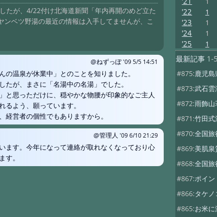
'21
1
したが、4/22付け北海道新聞「年内再開のめど立た
'22
1
ヤンベツ野湯の最近の情報は入手してませんが、こ
'23
1
'24
1
'25
1
最新記事
1-
@ねずっぽ
'09 5/5 14:51
んの温泉が休業中」とのことを知りました。
#875:
鹿児島
したが、まさに「名湯中の名湯」でした。
#873:
武石雲
」と思っただけに、穏やかな物腰が印象的なご主人
#872:
雨飾山
れるよう、願っています。
、経営者の個性でもありますから。
#871:
竹田式
#870:
全国旅
@管理人
'09 6/10 21:29
います。今年になって連絡が取れなくなっており心
#869:
美肌泉
ます。
#868:
全国旅
#867:
ポイン
#866:
タケノ
#865:
お米に