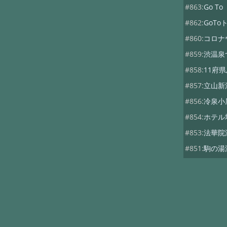
#863:
Go 
#862:
GoT
#860:
コロナ
#859:
渋温泉
#858:
11府
#857:
立山新
#856:
冷泉小
#854:
ホテル
#853:
法華院
#851:
駒の湯
#850:
桜野温
#848:
管理人
#847:
日景温
#261:
岩手・
#343:
ラジウ