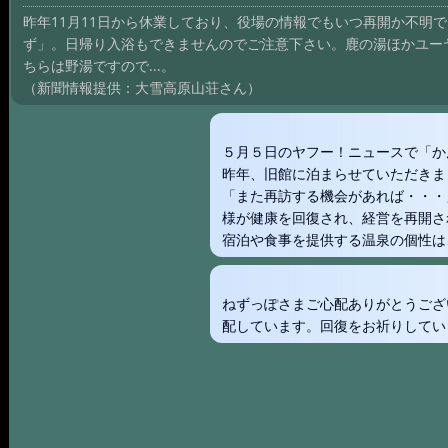
昨年11月11日から休業しており、役場の情報でもいつ再開か不明で
ず」。日帰り入浴もできませんのでご注意下さい。鹿の湯ほかユー
ちらは野湯ですので...。
（新聞情報提供：大雪高原山荘さん）
５月５日のヤフー！ニュースで「か
昨年、旧館に泊まらせていただきま
「また再訪する機会があれば・・・
様が健康を回復され、経営を再開さ
宿泊や食事を提供する温泉の個性は
ねずっぽさまご心配ありがとうござ
配しています。回復をお祈りしてい