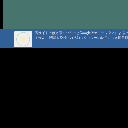
当サイトでは必須クッキーとGoogleアナリティクスによ
ません。 閲覧を継続される時はクッキーの使用につき同意
A A
A A A MountAin TRAD
セキュリティポリシー
仮予約 
プライバシーポリシー
請書予約
Cookie ポリシー
会員規
会社概要
ポイン
コンテ
問合せ