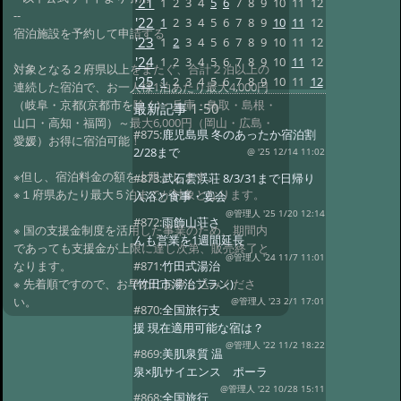
'21
1
2
3
4
5
6
7
8
9
10
11
12
--
'22
1
2
3
4
5
6
7
8
9
10
11
12
宿泊施設を予約して申請する
'23
1
2
3
4
5
6
7
8
9
10
11
12
'24
1
2
3
4
5
6
7
8
9
10
11
12
対象となる２府県以上をまたぐ、合計２泊以上の
'25
1
2
3
4
5
6
7
8
9
10
11
12
連続した宿泊で、お一人様1泊あたり最大4,000円
（岐阜・京都(京都市を除く)・兵庫・鳥取・島根・
最新記事
1-50
山口・高知・福岡）～最大6,000円（岡山・広島・
#875:
鹿児島県 冬のあったか宿泊割
愛媛）お得に宿泊可能！
2/28まで
@ '25 12/14 11:02
※但し、宿泊料金の額を上限とします。
#873:
武石雲渓荘 8/3/31まで日帰り
※１府県あたり最大５泊までが対象となります。
入浴と食事・宴会
@管理人 '25 1/20 12:14
#872:
雨飾山荘さ
※ 国の支援金制度を活用した事業のため、期間内
んも営業を1週間延長
であっても支援金が上限に達し次第、販売終了と
@管理人 '24 11/7 11:01
なります。
#871:
竹田式湯治
※ 先着順ですので、お早めにお申し込みくださ
(竹田市湯治プラン)
い。
@管理人 '23 2/1 17:01
#870:
全国旅行支
援 現在適用可能な宿は？
@管理人 '22 11/2 18:22
#869:
美肌泉質 温
泉×肌サイエンス ポーラ
@管理人 '22 10/28 15:11
#868:
全国旅行