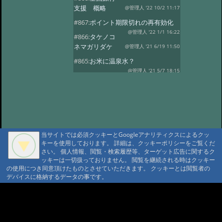
支援 概略
@管理人 '22 10/2 11:17
#867:
ポイント期限切れの再有効化
@管理人 '22 1/1 16:22
#866:
タケノコ
ネマガリダケ
@管理人 '21 6/19 11:50
#865:
お米に温泉水？
@管理人 '21 5/7 18:15
#863:
Go To トラ
ベル 第三者機関に承認されました
@管理人 '20 9/17 20:39
#862:
GoToトラ
ベル第三者機関に申請中
@管理人 '20 9/4 22:20
#860:
コロナウィ
ルス、自粛休業・オープン延期
当サイトでは必須クッキーとGoogleアナリティクスによるクッ
キーを使用しております。 詳細は、クッキーポリシーをご覧くだ
@管理人 '20 4/14 15:40
#859:
渋温泉つば
さい。 個人情報、閲覧・検索履歴等、ターゲット広告に関するク
たや旅館
@sa '20 2/27 14:26
ッキーは一切扱っておりません。 閲覧を継続される時はクッキー
の使用につき同意頂けたものとさせていただきます。 クッキーとは閲覧者の
#858:
11府県ふっこう周遊割
デバイスに格納するデータの事です。
@ '18 9/6 07:25
#857:
立山新湯上の監視
カメラのような
A A
@ '18 8/7 07:39
A A A MountAin TRAD
#856:
冷泉小屋を買い取って下さる
方を募集
@管理人 '18 3/29 04:27