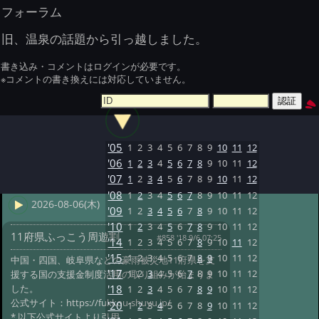
フォーラム
旧、温泉の話題から引っ越しました。
書き込み・コメントはログインが必要です。
※コメントの書き換えには対応していません。
'05
1
2
3
4
5
6
7
8
9
10
11
12
'06
1
2
3
4
5
6
7
8
9
10
11
12
'07
1
2
3
4
5
6
7
8
9
10
11
12
'08
1
2
3
4
5
6
7
8
9
10
11
12
2026-08-06(木)
'09
1
2
3
4
5
6
7
8
9
10
11
12
'10
1
2
3
4
5
6
7
8
9
10
11
12
11府県ふっこう周遊割
#858 '18 9/6 07:25
'14
1
2
3
4
5
6
7
8
9
10
11
12
'15
1
2
3
4
5
6
7
8
9
10
11
12
中国・四国、岐阜県などの豪雨被災地11府県を支
'17
1
2
3
4
5
6
7
8
9
10
11
12
援する国の支援金制度活用の取り組みが始まりま
した。
'18
1
2
3
4
5
6
7
8
9
10
11
12
公式サイト：https://fukkou-shuyu.jp/
'20
1
2
3
4
5
6
7
8
9
10
11
12
* 以下公式サイトより引用