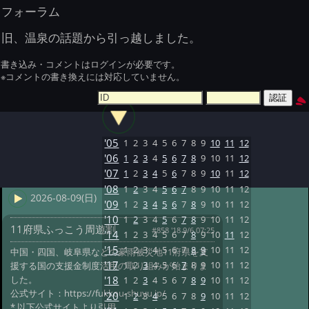
フォーラム
旧、温泉の話題から引っ越しました。
書き込み・コメントはログインが必要です。
※コメントの書き換えには対応していません。
'05
1
2
3
4
5
6
7
8
9
10
11
12
'06
1
2
3
4
5
6
7
8
9
10
11
12
'07
1
2
3
4
5
6
7
8
9
10
11
12
'08
1
2
3
4
5
6
7
8
9
10
11
12
2026-08-09(日)
'09
1
2
3
4
5
6
7
8
9
10
11
12
'10
1
2
3
4
5
6
7
8
9
10
11
12
11府県ふっこう周遊割
#858 '18 9/6 07:25
'14
1
2
3
4
5
6
7
8
9
10
11
12
'15
1
2
3
4
5
6
7
8
9
10
11
12
中国・四国、岐阜県などの豪雨被災地11府県を支
'17
1
2
3
4
5
6
7
8
9
10
11
12
援する国の支援金制度活用の取り組みが始まりま
した。
'18
1
2
3
4
5
6
7
8
9
10
11
12
公式サイト：https://fukkou-shuyu.jp/
'20
1
2
3
4
5
6
7
8
9
10
11
12
* 以下公式サイトより引用