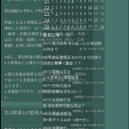
'21
1
2
3
4
5
6
7
8
9
10
11
12
--
'22
1
2
3
4
5
6
7
8
9
10
11
12
宿泊施設を予約して申請する
'23
1
2
3
4
5
6
7
8
9
10
11
12
'24
1
2
3
4
5
6
7
8
9
10
11
12
対象となる２府県以上をまたぐ、合計２泊以上の
'25
1
2
3
4
5
6
7
8
9
10
11
12
連続した宿泊で、お一人様1泊あたり最大4,000円
（岐阜・京都(京都市を除く)・兵庫・鳥取・島根・
最新記事
1-50
山口・高知・福岡）～最大6,000円（岡山・広島・
#875:
鹿児島県 冬のあったか宿泊割
愛媛）お得に宿泊可能！
2/28まで
@ '25 12/14 11:02
※但し、宿泊料金の額を上限とします。
#873:
武石雲渓荘 8/3/31まで日帰り
※１府県あたり最大５泊までが対象となります。
入浴と食事・宴会
@管理人 '25 1/20 12:14
#872:
雨飾山荘さ
※ 国の支援金制度を活用した事業のため、期間内
んも営業を1週間延長
であっても支援金が上限に達し次第、販売終了と
@管理人 '24 11/7 11:01
なります。
#871:
竹田式湯治
※ 先着順ですので、お早めにお申し込みくださ
(竹田市湯治プラン)
い。
@管理人 '23 2/1 17:01
#870:
全国旅行支
援 現在適用可能な宿は？
@管理人 '22 11/2 18:22
立山新湯上の監視カメラのような
#869:
美肌泉質 温
泉×肌サイエンス ポーラ
#857 '18 8/7 07:39
@管理人 '22 10/28 15:11
#868:
全国旅行