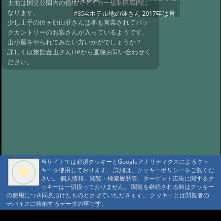
土地は国立公園内の借地でマイカー規制区域内に
なります。
#854:
ホテル地の涯さん 2017年は営
少し上手の位ヶ原山荘さんは冬も営業されてバッ
業されないとの事
@管理人 '17 7/7 07:32
クカントリーのお客さんが入っているようです。
#853:
法華院温泉さん 予約受付開
山小屋をやられてみたい方いかがでしょうか？
始
@管理人 '17 2/28 22:51
詳しくは旅館金山さんHPから直接お問い合わせく
ださい。
#851:
駒の湯温泉が日帰り温泉で復
活します。
@管理人 '15 9/30 11:38
#850:
桜野温泉 熊嶺荘さん
@管理人 '15 8/31 05:22
#848:
管理人さん
へお礼
@蔵 '14 11/4 21:13
#847:
日景温泉さん
@管理人 '14 8/16 19:40
#261:
岩手・宮城
内陸地震被災の秘湯復活を願う会
@管理人 '10 8/26 22:24
当サイトでは必須クッキーとGoogleアナリティクスによるクッ
#343:
ラジウム温
キーを使用しております。 詳細は、クッキーポリシーをご覧くだ
泉
@管理人 '10 7/30 11:26
A A
さい。 個人情報、閲覧・検索履歴等、ターゲット広告に関するク
A A A MountAin TRAD
ッキーは一切扱っておりません。 閲覧を継続される時はクッキー
#343:
お元気そうでなによりです
の使用につき同意頂けたものとさせていただきます。 クッキーとは閲覧者の
@たもちゃん '10 7/9 22:37
#344:
飲泉
デバイスに格納するデータの事です。
セキュリティポリシー
仮予約 利用規定
@管理人 '10 7/1 11:56
プライバシーポリシー
請書予約 利用規定
#343:
お久しぶり