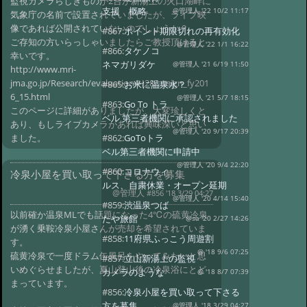
監視カメラらしきものが2台が新湯上の火口湖畔に
支援 概略
@管理人 '22 10/2 11:17
気象庁の名前で設置されていましたが、ライブ映
像であれば公開されていないのでしょうか？
#867:
ポイント期限切れの再有効化
ご存知の方いらっしゃいましたらご教授頂けると
@管理人 '22 1/1 16:22
#866:
タケノコ
幸いです。
ネマガリダケ
@管理人 '21 6/19 11:50
http://www.mri-
jma.go.jp/Research/evaluation/H28/assign_fy201
#865:
お米に温泉水？
6_15.html
@管理人 '21 5/7 18:15
#863:
Go To トラ
このページに詳細がありましたが、大変珍しくと
ベル 第三者機関に承認されました
あり、もしライブカメラがあれば興味深いと思い
@管理人 '20 9/17 20:39
ました。
#862:
GoToトラ
ベル第三者機関に申請中
@管理人 '20 9/4 22:20
#860:
コロナウィ
冷泉小屋を買い取って下さる方を募集
ルス、自粛休業・オープン延期
@管理人
#856 '18 3/29 04:27
@管理人 '20 4/14 15:40
#859:
渋温泉つば
以前確か温泉MLでも話題になった4℃の硫黄冷泉
たや旅館
@sa '20 2/27 14:26
が湧く乗鞍冷泉小屋さんが売却を希望されていま
#858:
11府県ふっこう周遊割
す。
@ '18 9/6 07:25
硫黄冷泉で一度ドラム缶風呂をやってみたいと思
#857:
立山新湯上の監視
いめぐらせましたが、夏山登山後の冷泉浴にとど
カメラのような
@ '18 8/7 07:39
まっています。
#856:
冷泉小屋を買い取って下さる
方を募集
@管理人 '18 3/29 04:27