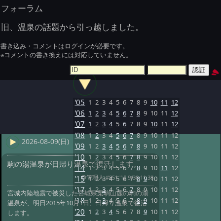
フォーラム
旧、温泉の話題から引っ越しました。
書き込み・コメントはログインが必要です。
※コメントの書き換えには対応していません。
'05
1
2
3
4
5
6
7
8
9
10
11
12
'06
1
2
3
4
5
6
7
8
9
10
11
12
'07
1
2
3
4
5
6
7
8
9
10
11
12
'08
1
2
3
4
5
6
7
8
9
10
11
12
2026-08-09(日)
'09
1
2
3
4
5
6
7
8
9
10
11
12
'10
1
2
3
4
5
6
7
8
9
10
11
12
駒の湯温泉が日帰り温泉で復活します。
'14
1
2
3
4
5
6
7
8
9
10
11
12
@管理人
#851 '15 9/30 11:38
'15
1
2
3
4
5
6
7
8
9
10
11
12
'17
1
2
3
4
5
6
7
8
9
10
11
12
宮城内陸地震で被災した宮城県栗駒山麓の駒の湯
'18
1
2
3
4
5
6
7
8
9
10
11
12
温泉が、明日2015年10月1日、日帰り温泉で復活
'20
1
2
3
4
5
6
7
8
9
10
11
12
します。