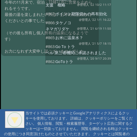
今年の11月末で、宿泊・日帰り共に営業を止めら
支援 概略
@管理人 '22 10/2 11:17
れるそうです。
#867:
ポイント期限切れの再有効化
最後の湯を楽しまれたい方は、お早めにお出かけ
くださいとの事でした。
@管理人 '22 1/1 16:22
#866:
タケノコ
ネマガリダケ
@管理人 '21 6/19 11:50
（その後も所有し個人所有の温泉になるようで
#865:
お米に温泉水？
す）
@管理人 '21 5/7 18:15
#863:
Go To トラ
お力になれず大変申し訳ございませんでした。
ベル 第三者機関に承認されました
@管理人 '20 9/17 20:39
#862:
GoToトラ
ベル第三者機関に申請中
@管理人 '20 9/4 22:20
#860:
コロナウィ
ルス、自粛休業・オープン延期
@管理人 '20 4/14 15:40
#859:
渋温泉つば
たや旅館
@sa '20 2/27 14:26
#858:
11府県ふっこう周遊割
当サイトでは必須クッキーとGoogleアナリティクスによるクッ
@ '18 9/6 07:25
#857:
立山新湯上の監視
キーを使用しております。 詳細は、クッキーポリシーをご覧くだ
カメラのような
@ '18 8/7 07:39
さい。 個人情報、閲覧・検索履歴等、ターゲット広告に関するク
ッキーは一切扱っておりません。 閲覧を継続される時はクッキー
#856:
冷泉小屋を買い取って下さる
の使用につき同意頂けたものとさせていただきます。 クッキーとは閲覧者の
方を募集
@管理人 '18 3/29 04:27