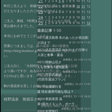
'21
1
2
3
4
5
6
7
8
9
10
11
12
昨日ご主人より、保健所の検査も通り、復活の運
'22
1
2
3
4
5
6
7
8
9
10
11
12
びとなりましたとのご連絡を頂きました。
'23
1
2
3
4
5
6
7
8
9
10
11
12
'24
1
2
3
4
5
6
7
8
9
10
11
12
ご主人、奥様、7年間まわりで支えられた皆様、大
'25
1
2
3
4
5
6
7
8
9
10
11
12
変お疲れさまでした。
最新記事
1-50
本当におめでとうございます！
#875:
鹿児島県 冬のあったか宿泊割
2/28まで
@ '25 12/14 11:02
営業につきましては、森の温泉～駒の湯通信
#873:
武石雲渓荘 8/3/31まで日帰り
(http://blog.livedoor.jp/komanoyu/)をご覧くださ
入浴と食事・宴会
い。
@管理人 '25 1/20 12:14
#872:
雨飾山荘さ
ご主人曰く、「今回利用する源泉は38~39度と以前
んも営業を1週間延長
より温いですが、ぬる湯好きの方に楽しんでいた
@管理人 '24 11/7 11:01
#871:
竹田式湯治
だければと思います。11月3日まで営業します。」
(竹田市湯治プラン)
@管理人 '23 2/1 17:01
駒の湯温泉を宜しくお願い致します。
#870:
全国旅行支
援 現在適用可能な宿は？
@管理人 '22 11/2 18:22
桜野温泉 熊嶺荘さん
#869:
美肌泉質 温
泉×肌サイエンス ポーラ
@管理人
#850 '15 8/31 05:22
@管理人 '22 10/28 15:11
#868:
全国旅行