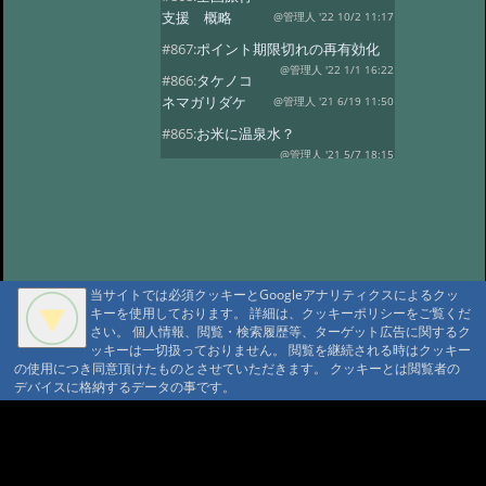
支援 概略
@管理人 '22 10/2 11:17
#867:
ポイント期限切れの再有効化
@管理人 '22 1/1 16:22
#866:
タケノコ
ネマガリダケ
@管理人 '21 6/19 11:50
#865:
お米に温泉水？
@管理人 '21 5/7 18:15
#863:
Go To トラ
ベル 第三者機関に承認されました
@管理人 '20 9/17 20:39
#862:
GoToトラ
ベル第三者機関に申請中
@管理人 '20 9/4 22:20
#860:
コロナウィ
ルス、自粛休業・オープン延期
当サイトでは必須クッキーとGoogleアナリティクスによるクッ
キーを使用しております。 詳細は、クッキーポリシーをご覧くだ
@管理人 '20 4/14 15:40
#859:
渋温泉つば
さい。 個人情報、閲覧・検索履歴等、ターゲット広告に関するク
たや旅館
@sa '20 2/27 14:26
ッキーは一切扱っておりません。 閲覧を継続される時はクッキー
の使用につき同意頂けたものとさせていただきます。 クッキーとは閲覧者の
#858:
11府県ふっこう周遊割
デバイスに格納するデータの事です。
@ '18 9/6 07:25
#857:
立山新湯上の監視
カメラのような
A A
@ '18 8/7 07:39
A A A MountAin TRAD
#856:
冷泉小屋を買い取って下さる
方を募集
@管理人 '18 3/29 04:27