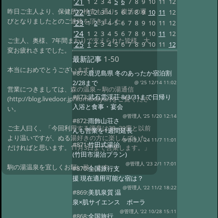
'21
1
2
3
4
5
6
7
8
9
10
11
12
昨日ご主人より、保健所の検査も通り、復活の運
'22
1
2
3
4
5
6
7
8
9
10
11
12
びとなりましたとのご連絡を頂きました。
'23
1
2
3
4
5
6
7
8
9
10
11
12
'24
1
2
3
4
5
6
7
8
9
10
11
12
ご主人、奥様、7年間まわりで支えられた皆様、大
'25
1
2
3
4
5
6
7
8
9
10
11
12
変お疲れさまでした。
最新記事
1-50
本当におめでとうございます！
#875:
鹿児島県 冬のあったか宿泊割
2/28まで
@ '25 12/14 11:02
営業につきましては、森の温泉～駒の湯通信
#873:
武石雲渓荘 8/3/31まで日帰り
(http://blog.livedoor.jp/komanoyu/)をご覧くださ
入浴と食事・宴会
い。
@管理人 '25 1/20 12:14
#872:
雨飾山荘さ
ご主人曰く、「今回利用する源泉は38~39度と以前
んも営業を1週間延長
より温いですが、ぬる湯好きの方に楽しんでいた
@管理人 '24 11/7 11:01
#871:
竹田式湯治
だければと思います。11月3日まで営業します。」
(竹田市湯治プラン)
@管理人 '23 2/1 17:01
駒の湯温泉を宜しくお願い致します。
#870:
全国旅行支
援 現在適用可能な宿は？
@管理人 '22 11/2 18:22
#869:
美肌泉質 温
泉×肌サイエンス ポーラ
@管理人 '22 10/28 15:11
#868:
全国旅行