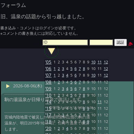
フォーラム
旧、温泉の話題から引っ越しました。
書き込み・コメントはログインが必要です。
※コメントの書き換えには対応していません。
'05
1
2
3
4
5
6
7
8
9
10
11
12
'06
1
2
3
4
5
6
7
8
9
10
11
12
'07
1
2
3
4
5
6
7
8
9
10
11
12
'08
1
2
3
4
5
6
7
8
9
10
11
12
2026-08-06(木)
'09
1
2
3
4
5
6
7
8
9
10
11
12
'10
1
2
3
4
5
6
7
8
9
10
11
12
駒の湯温泉が日帰り温泉で復活します。
'14
1
2
3
4
5
6
7
8
9
10
11
12
@管理人
#851 '15 9/30 11:38
'15
1
2
3
4
5
6
7
8
9
10
11
12
'17
1
2
3
4
5
6
7
8
9
10
11
12
宮城内陸地震で被災した宮城県栗駒山麓の駒の湯
'18
1
2
3
4
5
6
7
8
9
10
11
12
温泉が、明日2015年10月1日、日帰り温泉で復活
'20
1
2
3
4
5
6
7
8
9
10
11
12
します。